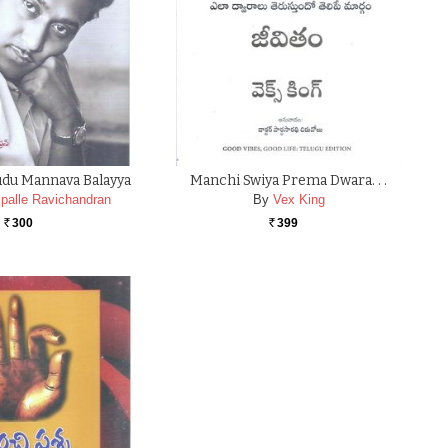
du Mannava Balayya
Manchi Swiya Prema Dwara. . .
palle Ravichandran
By
Vex King
300
399
Rs.
Rs.