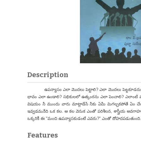
Description
ఉపన్యాసం ఎలా మొదలు పెట్టాలి? ఎలా మొదలు పెట్టకూడదు? ఉ
భావం ఎలా ఉండాలి? సభికులలో ఉత్కంఠను ఎలా పెంచాలి? ఎలాంటి 
విషయం నీ ముందు వారు మాట్లాడేసి నీకు ఏమీ మిగల్చకపోతే ఏం చ
ఇవ్వడమనేది ఒక కల. ఆ కల వెనుక ఎంతో పరిశీలన, శాస్త్రీయ అవగాహన
ఒక్కరికీ ఈ "మంచి ఉపన్యాసకుడంటే ఎవరు?" ఎంతో దోహదపడుతుంది
Features