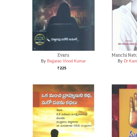
Evaru
Manchi Natu
By
Bejjarao Vinod Kumar
By
Dr Kam
225
Rs.