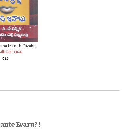
sna Manchi Javabu
alli Darmarao
20
Rs.
nte Evaru? !