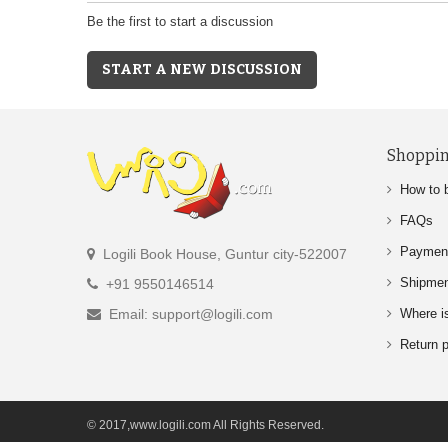
Be the first to start a discussion
START A NEW DISCUSSION
Shoppin
How to 
FAQs
Paymen
Logili Book House, Guntur city-522007
Shipme
+91 9550146514
Email: support@logili.com
Where i
Return p
© 2017,www.logili.com All Rights Reserved.