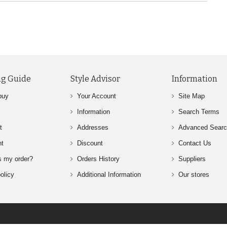
g Guide
Style Advisor
Information
buy
Your Account
Site Map
Information
Search Terms
t
Addresses
Advanced Sear
nt
Discount
Contact Us
s my order?
Orders History
Suppliers
olicy
Additional Information
Our stores