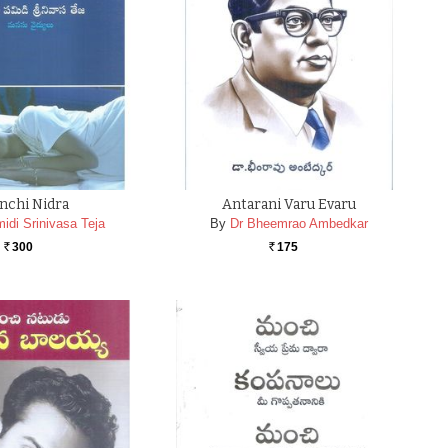
nchi Nidra
Antarani Varu Evaru
idi Srinivasa Teja
By
Dr Bheemrao Ambedkar
300
175
Rs.
Rs.