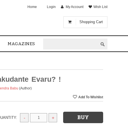
Home
Login
My Account
Wish List
Shopping Cart
MAGAZINES
kudante Evaru? !
rendra Babu
(Author)
UANTITY:
-
+