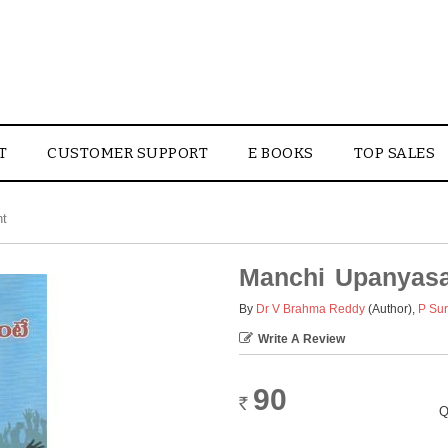
T
CUSTOMER SUPPORT
E BOOKS
TOP SALES
nt
Manchi Upanyasa
By
Dr V Brahma Reddy
(Author)
,
P Su
Write A Review
90
Rs.
Q