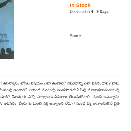
In Stock
4 - 9 Days
పన్యాసం లోపల విషయం ఎలా ఉండాలి? విషయాన్ని ఎలా వివరించాలి? భాష,
ముగింపు ఉండాలి? ఎలాంటి ముగింపు ఉండకూడదు? నీవు మాట్లాడదామనుకున్న
ేయాలి? మొదలగు ఎన్నో సూత్రాలకు వివరాలు తెలుసుకోవాలి. మంచి ఉపన్యాసం
 అవసరం. మీరు ఓ మంచి వక్త అవ్వాలని లేదూ? మంచి వక్త కావాలనుకొనే ప్రతి
.