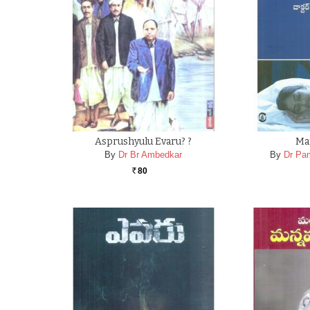
Asprushyulu Evaru? ?
Ma
By
Dr Br Ambedkar
By
Dr Pam
80
Rs.