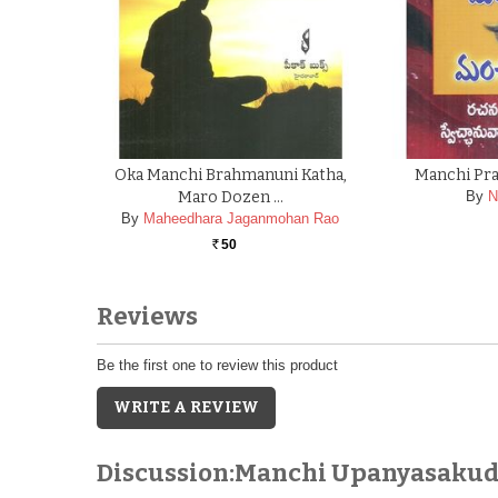
Oka Manchi Brahmanuni Katha,
Manchi Pra
Maro Dozen …
By
N
By
Maheedhara Jaganmohan Rao
50
Rs.
Reviews
Be the first one to review this product
WRITE A REVIEW
Discussion:Manchi Upanyasakuda