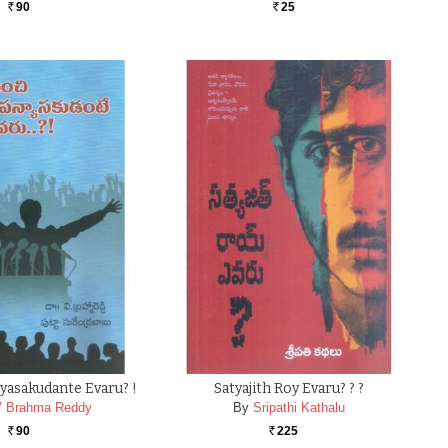
90
25
Rs.
Rs.
asakudante Evaru? !
Satyajith Roy Evaru? ? ?
V Brahma Reddy
By
Sripathi Kathalu
90
225
Rs.
Rs.