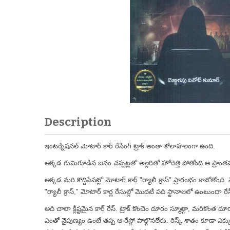
Description
ఇంటర్నేషనల్ మోటార్ కార్ రేసింగ్ ట్రాక్ అంతా కోలాహలంగా ఉంది.
అక్కడ గుమిగూడిన జనం చప్పట్లతో అల్లరితో హోరెత్తి పోతోంది ఆ ప్రాం
అక్కడ మరి కొద్దిసేపట్లో మోటార్ కార్ "ర్యాలీ క్రాస్" ప్రారంభం కాబోతోంది. నె
"ర్యాలీ క్రాస్," మోటార్ కార్ల రేసుల్లో మొదటి పది స్థానాలలో ఉంటుందా రేస
అది చాలా క్లిష్టమైన కార్ రేస్. ట్రాక్ కొంచెం దూరం స్మూత్గా, మరి
ఎంతో నైపుణ్యం ఉంటే తప్ప ఆ రేస్లో పాల్గొనలేరు. రిస్క్ శాతం కూడా ఎక్క