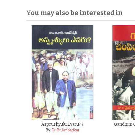
You may also be interested in
Asprushyulu Evaru? ?
Gandhini 
By
Dr Br Ambedkar