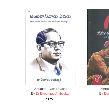
Antarani Varu Evaru
Nenu
By
Dr Bheemrao Ambedkar
By
Dev
175
Rs.