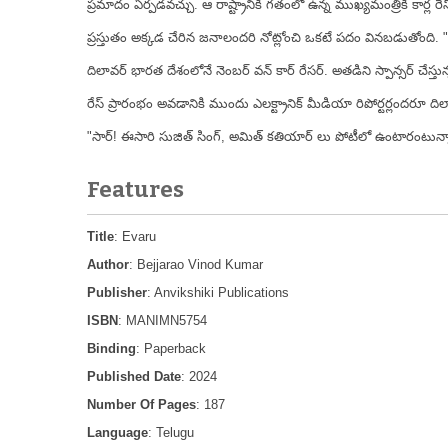
ప్రమాదం ఏర్పడవచ్చు. ఆ రాష్ట్రానికి గతంలో ఉన్న ముఖ్యమంత్రికి కార్ల ర
ప్రస్తుతం అక్కడ చేరిన జనాలందరి నోట్లోంచి ఒకటే పదం వినబడుతోంది. "ద
దిలావర్ భారత దేశంలోనే నెంబర్ వన్ కార్ రేసర్. అతడిని స్పాన్సర్ చేస్తు
రేస్ ప్రారంభం అవడానికి ముందు ఎలక్ట్రానిక్ మీడియా రిపోర్టర్లందరూ ద
"సార్! ఈసారి సుజిత్ సింగ్, అమిత్ కతియార్ లు పోటీలో ఉంటారంటున్నారు. 
Features
Title
: Evaru
Author
: Bejjarao Vinod Kumar
Publisher
: Anvikshiki Publications
ISBN
: MANIMN5754
Binding
: Paperback
Published Date
: 2024
Number Of Pages
: 187
Language
: Telugu