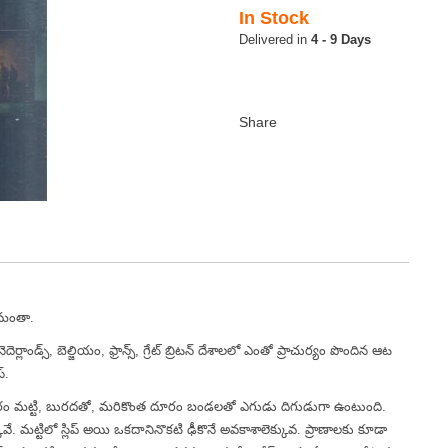
In Stock
4 - 9 Days
తమంతా.
దెర్లాండ్స్, బెల్జియం, ఫ్రాన్స్, గ్రేట్ బ్రిటన్ దేశాలలో ఎంతో ప్రాచుర్యం పొందిన ఆట
్.
కొంత దూరం మట్టి, బురదతో, మరికొంత దూరం బండలతో ఎగుడు దిగుడుగా ఉంటుంది.
ువే. మట్టిలో స్లిప్ అయి ఒకదానినొకటి ఢీకొనే అవకాశాలెక్కువ. ప్రాణాలకు కూడా