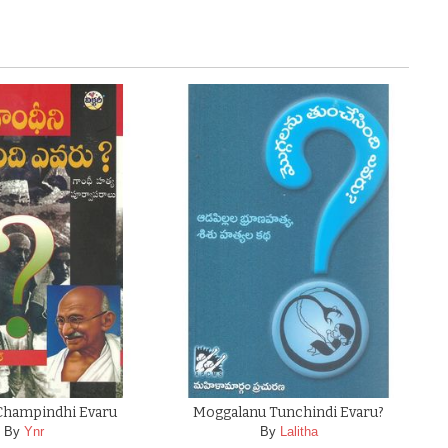
Champindhi Evaru
Moggalanu Tunchindi Evaru?
By
Ynr
By
Lalitha