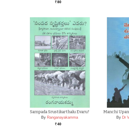
80
Rs.
Sampada Srustikarthalu Evaru?
Manchi Upany
By
Ranganayakamma
By
Dr 
40
Rs.