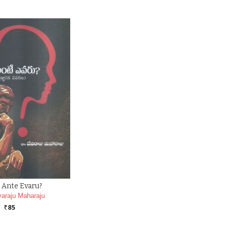
 Ante Evaru?
araju Maharaju
85
Rs.