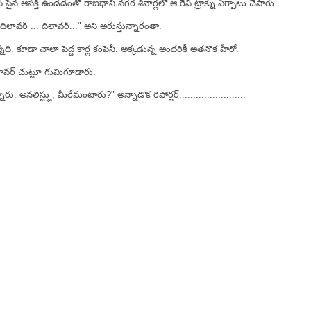
ేస్ పైన ఆసక్తి ఉండడంతో రాజధాని నగర శివార్లలో ఆ రేస్ ట్రాక్ను ఏర్పాటు చేసారు.
ిలావర్ ... దిలావర్..." అని అరుస్తున్నారంతా.
న్నది. కూడా చాలా పెద్ద కార్ల కంపెనీ. అక్కడున్న అందరికీ అతనొక హీరో.
ిలావర్ చుట్టూ గుమిగూడారు.
అనలిస్ట్లు, మీరేమంటారు?" అన్నాడొక రిపోర్టర్........................