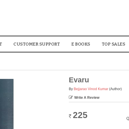
T
CUSTOMER SUPPORT
E BOOKS
TOP SALES
Evaru
By
Bejjarao Vinod Kumar
(Author)
Write A Review
225
Rs.
Q