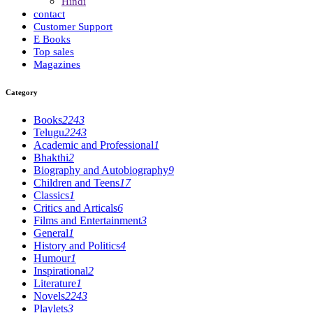
Hindi
contact
Customer Support
E Books
Top sales
Magazines
Category
Books
2243
Telugu
2243
Academic and Professional
1
Bhakthi
2
Biography and Autobiography
9
Children and Teens
17
Classics
1
Critics and Articals
6
Films and Entertainment
3
General
1
History and Politics
4
Humour
1
Inspirational
2
Literature
1
Novels
2243
Playlets
3