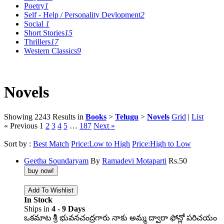
Poetry
1
Self - Help / Personality Devlopment
2
Social
1
Short Stories
15
Thrillers
17
Western Classics
9
Novels
Showing 2243 Results
in
Books
>
Telugu
>
Novels
Grid
|
List
« Previous
1
2
3
4
5
…
187
Next »
Sort by :
Best Match
Price:Low to High
Price:High to Low
Geetha Soundaryam
By
Ramadevi Motaparti
Rs.
50
In Stock
Ships in
4 - 9 Days
ఒకమాట శ్రీ భువనచంద్రగారు నాకు అమ్మ ద్వారా ఫోన్లో పరిచయం