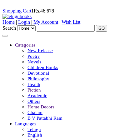
Shopping Cart
1
Rs.
46,678
Home
|
Login
|
My Account
|
Wish List
Search
Categories
New Release
Poetry
Novels
Children Books
Devotional
Philosophy
Health
Fiction
Academic
Others
Home Decors
Chalam
B V Pattabhi Ram
Languages
Telugu
English