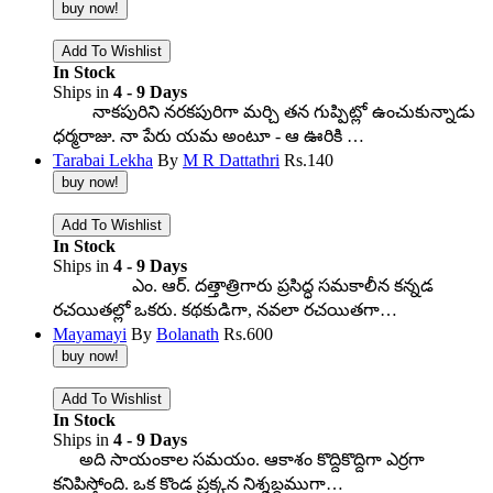
In Stock
Ships in
4 - 9 Days
నాకపురిని నరకపురిగా మర్చి తన గుప్పిట్లో ఉంచుకున్నాడు
ధర్మరాజు. నా పేరు యమ అంటూ - ఆ ఊరికి …
Tarabai Lekha
By
M R Dattathri
Rs.
140
In Stock
Ships in
4 - 9 Days
ఎం. ఆర్. దత్తాత్రిగారు ప్రసిద్ధ సమకాలీన కన్నడ
రచయితల్లో ఒకరు. కథకుడిగా, నవలా రచయితగా…
Mayamayi
By
Bolanath
Rs.
600
In Stock
Ships in
4 - 9 Days
అది సాయంకాల సమయం. ఆకాశం కొద్దికొద్దిగా ఎర్రగా
కనిపిస్తోంది. ఒక కొండ ప్రక్కన నిశ్శబ్దముగా…