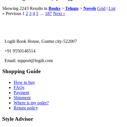
Showing 2243 Results
in
Books
>
Telugu
>
Novels
Grid
|
List
« Previous
1
2
3
4
5
…
187
Next »
Logili Book House, Guntur city-522007
+91 9550146514
Email: support@logili.com
Shopping Guide
How to buy
FAQs
Payment
Shipment
Where is my order?
Return policy
Style Advisor