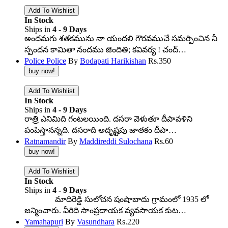
In Stock
Ships in
4 - 9 Days
అందమగు శతకమును నా యందలి గౌరవముచే సమర్పించిన నీ
స్పందన కామితా నందము జెందితి; కవివర్య ! చంద్…
Police Police
By
Bodapati Harikishan
Rs.
350
In Stock
Ships in
4 - 9 Days
రాత్రి ఎనిమిది గంటలయింది. దసరా వెళుతూ దీపావళిని
పంపిస్తానన్నది. దసరాది అదృష్టపు జాతకం దీపా…
Ratnamandir
By
Maddireddi Sulochana
Rs.
60
In Stock
Ships in
4 - 9 Days
మాదిరెడ్డి సులోచన షంషాబాదు గ్రామంలో 1935 లో
జన్మించారు. వీరిది సాంప్రదాయక వ్యవసాయక కుట…
Yamahapuri
By
Vasundhara
Rs.
220