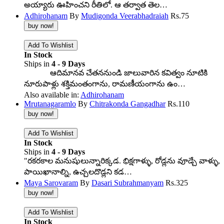
అయ్యారు ఊహించని రీతిలో. ఆ తర్వాత తెల…
Adhirohanam
By
Mudigonda Veerabhadraiah
Rs.
75
In Stock
Ships in
4 - 9 Days
ఆదిమానవ చేతననుండి జాలువారిన కవిత్వం నూటికి
నూరుపాళ్లు శక్తిమంతంగాను, రామణీయంగాను ఉం…
Also available in:
Adhirohanam
Mrutanagaramlo
By
Chitrakonda Gangadhar
Rs.
110
In Stock
Ships in
4 - 9 Days
"రకరకాల మనుషులున్నారిక్కడ. భిక్షగాళ్ళు, రోడ్లను వూడ్చే వాళ్ళు,
పాయిఖానాల్ని, ఉచ్చలదొడ్లని కడ…
Maya Sarovaram
By
Dasari Subrahmanyam
Rs.
325
In Stock