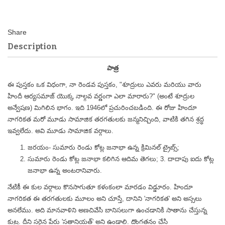
Description
పాత్ర
ఈ పుస్తకం ఒక విధంగా, నా రెండవ పుస్తకం, "శూద్రులు ఎవరు మరియు వారు
హిందీ ఆర్యసమాజ్ యొక్క నాల్గవ వర్ణంగా ఎలా మారారు?" (అంటే శూద్రుల
అన్వేషణ) మిగిలిన భాగం. ఇది 1946లో ప్రచురించబడింది. ఈ రోజు హిందూ
నాగరికత మరో మూడు సామాజిక తరగతులకు జన్మనిచ్చింది, వాటికి తగిన శ్రద్ధ
ఇవ్వలేదు. అవి మూడు సామాజిక వర్గాలు.
జరయం- సుమారు రెండు కోట్ల జనాభా ఉన్న క్రిమినల్ ట్రైబ్స్;
సుమారు రెండు కోట్ల జనాభా కలిగిన ఆదిమ తెగలు; 3. దాదాపు ఐదు కోట్ల
జనాభా ఉన్న అంటరానివారు.
నేటికీ ఈ కుల వర్గాలు కొనసాగుతూ కళంకంలా మారడం విడ్డూరం. హిందూ
నాగరికత ఈ తరగతులకు మూలం అని చూస్తే, దానిని 'నాగరికత' అని అస్సలు
అనలేము. అది మానవాళిని అణచివేసి బానిసలుగా ఉంచడానికి సాతాను చేస్తున్న
కుట్ర. దీని సరైన పేరు 'సతానియత్' అని ఉండాలి. దొంగతనం చేసి