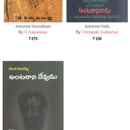
Antarani Vasantham
Antarani Vadu
By
G Kalyanarao
By
Chintapalli Sudarshan
275
150
Rs.
Rs.