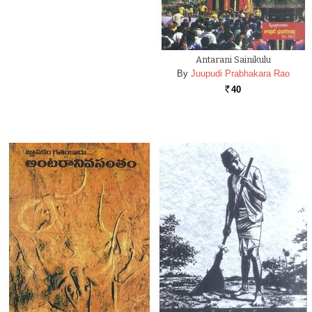
Antarani Sainikulu
By
Juupudi Prabhakara Rao
40
Rs.