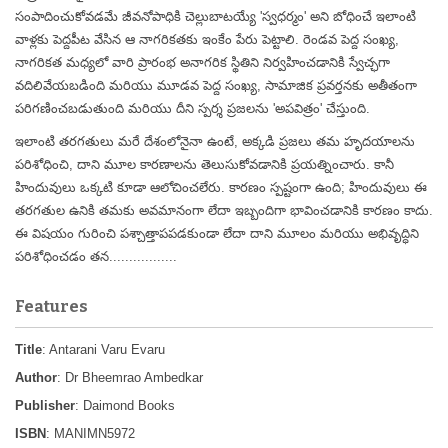
సంపాదించుకోవడమే జీవనోపాధికి చెల్లుబాటయ్యే 'స్వధర్మం' అని బోధించే ఇలాంటి
వాళ్లకు పెద్దపీట వేసిన ఆ నాగరికతకు ఇంకేం పేరు పెట్టాలి. రెండవ పెద్ద సంఖ్య,
నాగరికత మధ్యలో వారి ప్రారంభ అనాగరిక స్థితిని నిర్వహించడానికి స్వేచ్ఛగా
వదిలివేయబడింది మరియు మూడవ పెద్ద సంఖ్య, సామాజిక ప్రవర్తనకు అతీతంగా
పరిగణించబడుతుంది మరియు దీని స్పర్శ ప్రజలను 'అపవిత్రం' చేస్తుంది.
ఇలాంటి తరగతులు మరే దేశంలోనైనా ఉంటే, అక్కడి ప్రజలు తమ హృదయాలను
పరిశోధించి, దాని మూల కారణాలను తెలుసుకోవడానికి ప్రయత్నించారు. కానీ
హిందువులు ఒక్కటి కూడా ఆలోచించలేరు. కారణం స్పష్టంగా ఉంది; హిందువులు ఈ
తరగతుల ఉనికి తమకు అవమానంగా లేదా ఇబ్బందిగా భావించడానికి కారణం కాదు.
ఈ విషయం గురించి పశ్చాత్తాపపడకుండా లేదా దాని మూలం మరియు అభివృద్ధిని
పరిశోధించడం తన.................
Features
Title
: Antarani Varu Evaru
Author
: Dr Bheemrao Ambedkar
Publisher
: Daimond Books
ISBN
: MANIMN5972