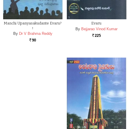
Manchi Upanyasakudante Evaru?
Evaru
!
By
Bejjarao Vinod Kumar
By
Dr V Brahma Reddy
225
Rs.
90
Rs.