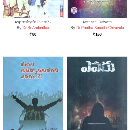
Asprushyulu Evaru? ?
Antarani Daivam
By
Dr Br Ambedkar
By
Dr Pardha Saradhi Chiruvolu
80
160
Rs.
Rs.