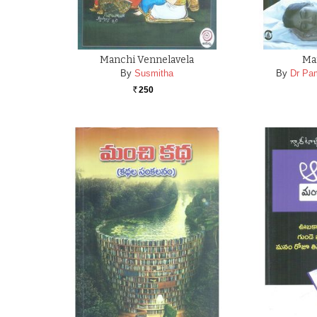
Manchi Vennelavela
Ma
By
Susmitha
By
Dr Pam
250
Rs.