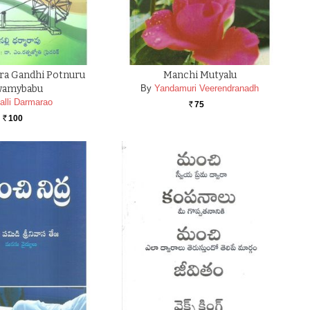
ra Gandhi Potnuru
Manchi Mutyalu
wamybabu
By
Yandamuri Veerendranadh
alli Darmarao
75
Rs.
100
Rs.