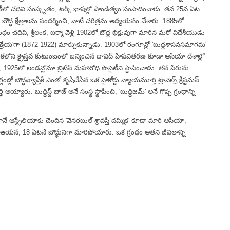
ివర్శిటీలో చదివి సంస్కృతం, టర్కీ భాషల్లో పాండిత్యం సంపాదించారు. తన 25వ ఏట
ౌద్ధ క్షేత్రాలను సందర్శించి, వాటి చరిత్రను అధ్యయనం చేశారు. 1885లో
ంథం చదివి, శ్రీలంక, బర్మా వెళ్లి 1902లో బౌద్ధ భిక్షువుగా మారిన మరో విదేశీయుడు
మైత్రేయ'గా (1872-1922) మార్చుకున్నాడు. 1903లో రంగూన్లో 'బుద్ధశాసనసమాగమ'
రీలంకలోని క్రైస్తవ కుటుంబంలో జన్మించిన దావిద్ హేపవితరణ కూడా ఆసియా దేశాల్లో
చి, 1925లో లండన్లోనూ బ్రిటిస్ మహాబోధి సొసైటీని స్థాపించాడు. తన పేరును
 బౌద్ధవ్యాప్తికి ఎంతో కృషిచేసిన ఒక హైకోర్టు న్యాయమూర్తి ట్రావెల్స్ క్రిస్టమస్
అయ్యారు. బుద్ధిస్ట్ బాజ్ అనే సంస్థ స్థాపించి, 'బుద్ధిజమ్' అనే గొప్ప గ్రంథాన్ని
ే ఆస్ట్రేలియాకు చెందిన 'వెనరబుల్ శ్రావస్తి దమ్మిక' కూడా మారి ఆసియా,
ించిన ఆయన, 18 ఏటనే బౌద్ధునిగా మారిపోయారు. ఒక గ్రంథం అతని జీవితాన్ని