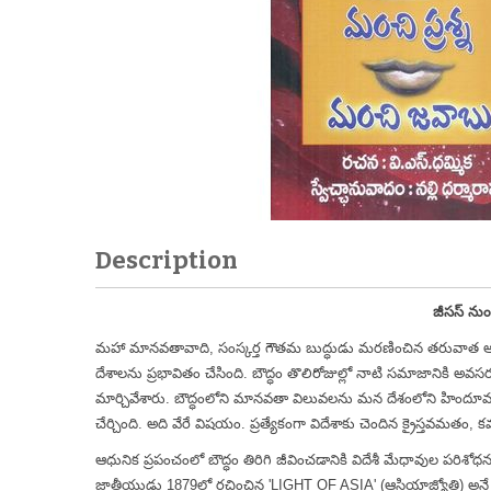
Description
జీసస్ నుం
మహా మానవతావాది, సంస్కర్త గౌతమ బుద్ధుడు మరణించిన తరువాత ఆయ
దేశాలను ప్రభావితం చేసింది. బౌద్ధం తొలిరోజుల్లో నాటి సమాజానికి
మార్చివేశారు. బౌద్ధంలోని మానవతా విలువలను మన దేశంలోని హిందూమత
చేర్చింది. అది వేరే విషయం. ప్రత్యేకంగా విదేశాకు చెందిన క్రైస్తవమత
ఆధునిక ప్రపంచంలో బౌద్ధం తిరిగి జీవించడానికి విదేశీ మేధావుల పరిశోధన
జాతీయుడు 1879లో రచించిన 'LIGHT OF ASIA' (ఆసియాజ్యోతి) అనే గ్ర