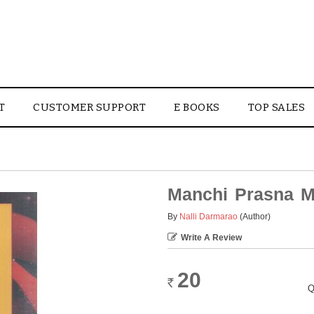
T
CUSTOMER SUPPORT
E BOOKS
TOP SALES
Manchi Prasna M
By
Nalli Darmarao
(Author)
Write A Review
20
Rs.
Q