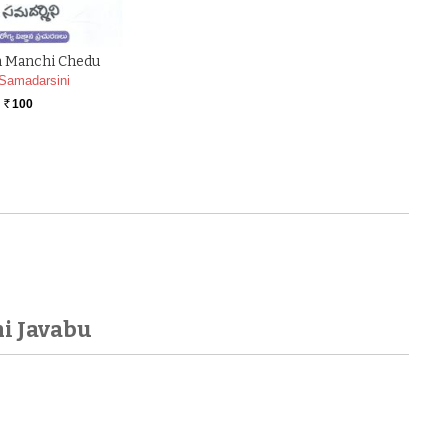
 Manchi Chedu
Samadarsini
100
Rs.
i Javabu