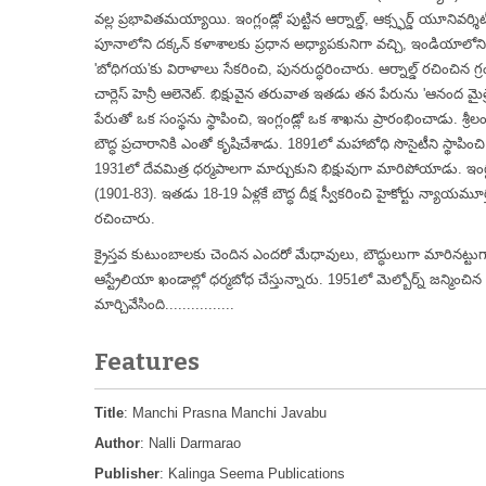
వల్ల ప్రభావితమయ్యాయి. ఇంగ్లండ్లో పుట్టిన ఆర్నాల్డ్, ఆక్స్ఫర్డ్ యూన
పూనాలోని దక్కన్ కళాశాలకు ప్రధాన అధ్యాపకునిగా వచ్చి, ఇండియాలోని బ
'బోధిగయ'కు విరాళాలు సేకరించి, పునరుద్ధరించారు. ఆర్నాల్డ్ రచించిన గ్ర
చార్లెస్ హెన్రీ ఆలెనెట్. భిక్షువైన తరువాత ఇతడు తన పేరును 'ఆనంద 
పేరుతో ఒక సంస్థను స్థాపించి, ఇంగ్లండ్లో ఒక శాఖను ప్రారంభించాడు. శ్
బౌద్ధ ప్రచారానికి ఎంతో కృషిచేశాడు. 1891లో మహాబోధి సొసైటీని స్థాపిం
1931లో దేవమిత్ర ధర్మపాలగా మార్చుకుని భిక్షువుగా మారిపోయాడు. ఇంగ్లండ్లో
(1901-83). ఇతడు 18-19 ఏళ్లకే బౌద్ధ దీక్ష స్వీకరించి హైకోర్టు న్యాయమూర్తి 
రచించారు.
క్రైస్తవ కుటుంబాలకు చెందిన ఎందరో మేధావులు, బౌద్ధులుగా మారినట్టుగాన
ఆస్ట్రేలియా ఖండాల్లో ధర్మబోధ చేస్తున్నారు. 1951లో మెల్బోర్న్ జన్మ
మార్చివేసింది................
Features
Title
: Manchi Prasna Manchi Javabu
Author
: Nalli Darmarao
Publisher
: Kalinga Seema Publications