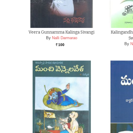
Veera Gunnamma Kalinga Sivangi
Kalingandh
By
Nalli Darmarao
S
By
N
100
Rs.