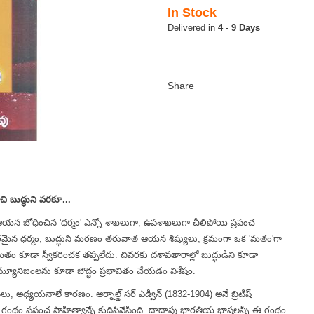
In Stock
4 - 9 Days
చి బుద్ధుని వరకూ...
న బోధించిన 'ధర్మం' ఎన్నో శాఖలుగా, ఉపశాఖలుగా చీలిపోయి ప్రపంచ
 అవసరమైన ధర్మం, బుద్ధుని మరణం తరువాత ఆయన శిష్యులు, క్రమంగా ఒక 'మతం'గా
ం కూడా స్వీకరించక తప్పలేదు. చివరకు దశావతారాల్లో బుద్ధుడిని కూడా
ం, కమ్యూనిజంలను కూడా బౌద్ధం ప్రభావితం చేయడం విశేషం.
లు, అధ్యయనాలే కారణం. ఆర్నాల్డ్ సర్ ఎడ్విన్ (1832-1904) అనే బ్రిటిష్
ంథం ప్రపంచ సాహిత్యాన్నే కుదిపివేసింది. దాదాపు భారతీయ భాషలన్నీ ఈ గ్రంథం