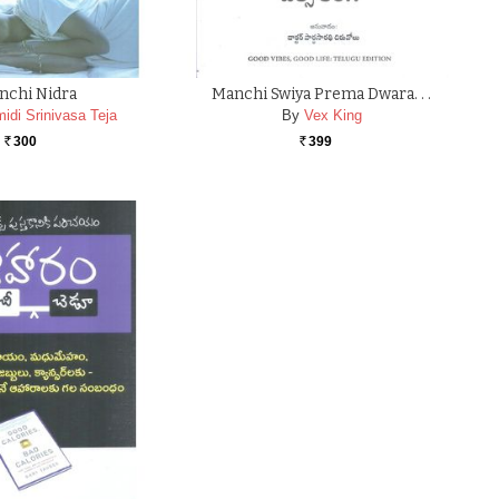
nchi Nidra
Manchi Swiya Prema Dwara. . .
idi Srinivasa Teja
By
Vex King
300
399
Rs.
Rs.