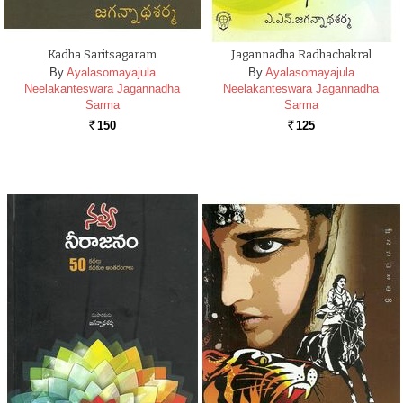
Kadha Saritsagaram
Jagannadha Radhachakral
By
Ayalasomayajula
By
Ayalasomayajula
Neelakanteswara Jagannadha
Neelakanteswara Jagannadha
Sarma
Sarma
150
125
Rs.
Rs.