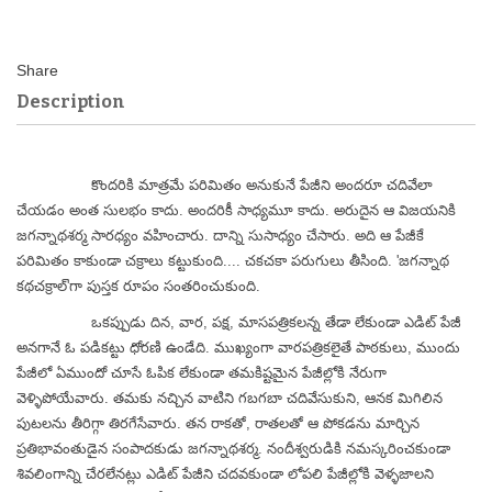
Description
కొందరికి మాత్రమే పరిమితం అనుకునే పేజీని అందరూ చదివేలా
చేయడం అంత సులభం కాదు. అందరికీ సాధ్యమూ కాదు. అరుదైన ఆ విజయనికి
జగన్నాథశర్మ సారధ్యం వహించారు. దాన్ని సుసాధ్యం చేసారు. అది ఆ పేజీకే
పరిమితం కాకుండా చక్రాలు కట్టుకుంది.... చకచకా పరుగులు తీసింది. 'జగన్నాథ
కథచక్రాల్'గా పుస్తక రూపం సంతరించుకుంది.
ఒకప్పుడు దిన, వార, పక్ష, మాసపత్రికలన్న తేడా లేకుండా ఎడిట్ పేజీ
అనగానే ఓ పడికట్టు ధోరణి ఉండేది. ముఖ్యంగా వారపత్రికలైతే పాఠకులు, ముందు
పేజీలో ఏముందో చూసే ఓపిక లేకుండా తమకిష్టమైన పేజీల్లోకి నేరుగా
వెళ్ళిపోయేవారు. తమకు నచ్చిన వాటిని గబగబా చదివేసుకుని, ఆనక మిగిలిన
పుటలను తీరిగ్గా తిరగేసేవారు. తన రాకతో, రాతలతో ఆ పోకడను మార్చిన
ప్రతిభావంతుడైన సంపాదకుడు జగన్నాథశర్మ. నందీశ్వరుడికి నమస్కరించకుండా
శివలింగాన్ని చేరలేనట్లు ఎడిట్ పేజీని చదవకుండా లోపలి పేజీల్లోకి వెళ్ళజాలని