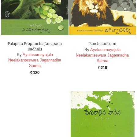
Palapitta Prapancha Janapada
Panchatantram
Kadhalu
By
Ayalasomayajula
By
Ayalasomayajula
Neelakanteswara Jagannadha
Neelakanteswara Jagannadha
Sarma
Sarma
216
Rs.
120
Rs.