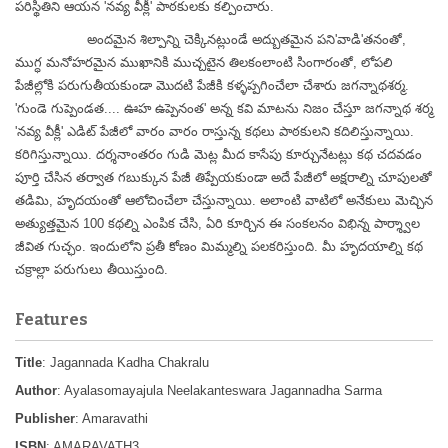
పరిస్థితిని ఆయన 'నవ్య వీక్లీ' పాఠకులకు కల్పించారు.
అందమైన శిల్పాన్ని చెక్కినట్లుండే అద్బుతమైన పని'వాడి'తనంతో,
ముగ్ధ మనోహరమైన ముఖానికి ముచ్చటైన తిలకంలాంటి సింగారంతో, లోపలి
పేజీల్లోకి పరుగుతీయకుండా మొదటి పేజీకి కళ్ళప్పగించేలా చేశారు జగన్నాథశర్మ.
'గుండె గుప్పెండత.... ఊహ ఉప్పెనంత' అన్న కవి మాటను నిజం చేస్తూ జగన్నాథ శర్మ
'నవ్య వీక్లీ' ఎడిట్ పేజీలో వారం వారం రాస్తున్న కథలు పాఠకులని కదిలిస్తున్నాయి.
కరిగిస్తున్నాయి. దర్శనాంతరం గుడి మెట్ల మీద కాసేపు కూర్చునేటట్లు కథ చదవడం
పూర్తి చేసిన తర్వాత గబుక్కున పేజీ తిప్పేయకుండా అదే పేజీలో అక్షరాల్ని చూపులతో
తడిమి, హృదయంతో ఆలోచించేలా చేస్తున్నాయి. అలాంటి వాటిలో అనేకులు మెచ్చిన
అత్యుత్తమైన 100 కథల్ని ఎంపిక చేసి, ఏరి కూర్చిన ఈ సంకలనం విభిన్న పార్శ్వాల
జీవిత గుచ్ఛం. ఇందులోని ప్రతీ కోణం మిమ్మల్ని పలకరిస్తుంది. మీ హృదయాల్ని కథ
చక్రాల్లా పరుగులు తీయిస్తుంది.
Features
Title
: Jagannada Kadha Chakralu
Author
: Ayalasomayajula Neelakanteswara Jagannadha Sarma
Publisher
: Amaravathi
ISBN
: AMARAVATH3