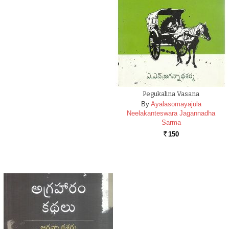
Pegukalina Vasana
By
Ayalasomayajula
Neelakanteswara Jagannadha
Sarma
150
Rs.