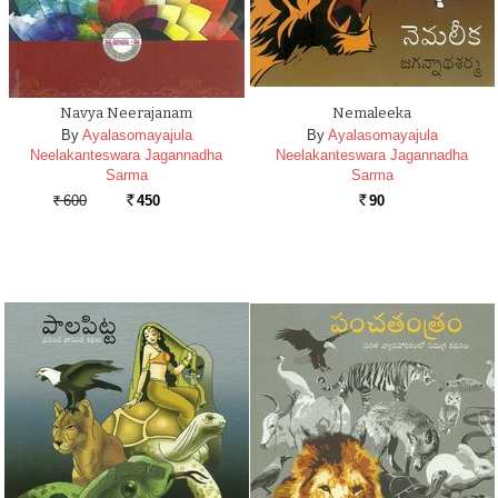
Navya Neerajanam
Nemaleeka
By
Ayalasomayajula
By
Ayalasomayajula
Neelakanteswara Jagannadha
Neelakanteswara Jagannadha
Sarma
Sarma
600
450
90
Rs.
Rs.
Rs.