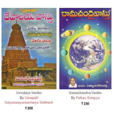
Devalaya Vasthu
Ramachandra Vasthu
By
Vanapalli
By
Pelluru Kotayya
Satyanarayanaacharya Siddhanti
150
Rs.
200
Rs.