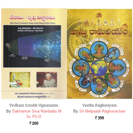
Vedham Srushti Vignanamu
Vasthu Raghuviyam
By
Sakhamuri Siva Rambabu M
By
Sri Melpaadi Raghuvachari
Sc Ph D
399
Rs.
200
Rs.