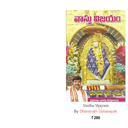
Vasthu Vijayam
By
Dhanavath Ushanayak
280
Rs.