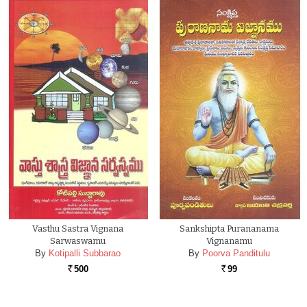
Vasthu Sastra Vignana
Sankshipta Purananama
Sarwaswamu
Vignanamu
By
Kotipalli Subbarao
By
Poorva Panditulu
500
99
Rs.
Rs.