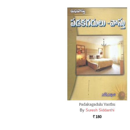
Padakagadulu Vasthu
By
Suresh Siddanthi
180
Rs.