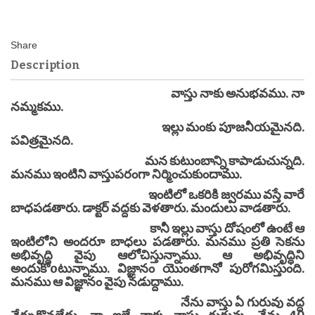
Description
వాస్తు నాకు అనుభవము. నా
నమ్మకము.
ఇల్లు మంకు పూజనీయమైనది.
పవిత్రమైనది.
మన కుటుంబాన్ని కాపాడుచున్నది.
మనము ఇంటిని వాస్తుపరంగా నిర్మించుకుందాము.
ఇంటిలో ఒకరికి జ్వరము వస్తే వారే
బాధపడతారు. డాక్టర్ వద్దకు వెళతారు. మందులు వాడతారు.
కానీ ఇల్లు వాస్తు దోషంలో ఉంటే ఆ
ఇంటిలోని అందరూ బాధలు పడతారు. మనము ప్రతి సెకను
అభివృద్ధి వైపు ఆలోచిస్తున్నాము. ఆ అభివృద్ధిని
అందుకోoటున్నాము. విజ్ఞానం యొంతగానో పురోగమిస్తుంది.
మనము ఆ విజ్ఞానం వైపు నడుద్దాము.
నేను వాస్తు ఏ గురువు వద్ద