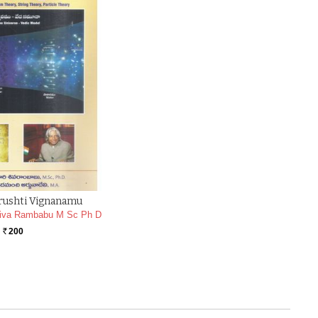
rushti Vignanamu
iva Rambabu M Sc Ph D
200
Rs.