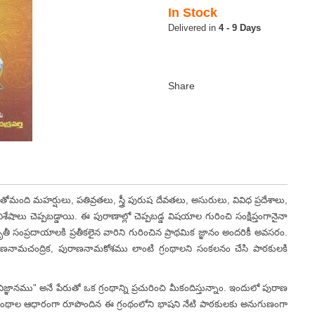
In Stock
4 - 9 Days
్షులు, పతివ్రతలు, స్త్రీ పురుష దేవతలు, అసురులు, వివిధ ప్రదేశాలు,
 విశేషాలు చెప్పబడ్డాయి. ఈ పురాణాల్లో చెప్పబడ్డ విషయాల గురించి సంక్షిప్తంగానైనా
ృతీ సంప్రదాయాలకి ప్రతీకలైన వారిని గురించిన ప్రాథమిక జ్ఞానం అందరికీ అవసరం.
ాణనామచంద్రిక, పురాణనామకోశము లాంటి గ్రంథాలని సంకలనం చేసి పాఠకులకి
ము" అనే పేరుతో ఒక గ్రంథాన్ని ప్రచురించి మీకందిస్తున్నాం. ఇందులో పురాణ
ర్వగ్రంథాల ఆధారంగా రూపొందిన ఈ గ్రంథంలోని భాషని నేటి పాఠకులకు అనుగుణంగా