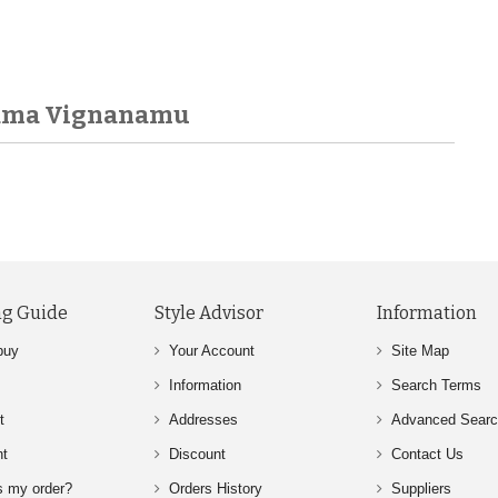
nama Vignanamu
g Guide
Style Advisor
Information
buy
Your Account
Site Map
Information
Search Terms
t
Addresses
Advanced Sear
nt
Discount
Contact Us
s my order?
Orders History
Suppliers