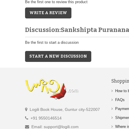
Be the first one to review this product
WRITE A REVIEW
Discussion:Sankshipta Purana
Be the first to start a discussion
START A NEW DISCUSSION
Shoppin
How to 
FAQs
Paymen
Logili Book House, Guntur city-522007
Shipme
+91 9550146514
Email: support@logili.com
Where i