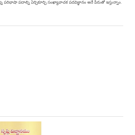
ి పరిభాషా పదాల్ని ఏర్చికూర్చి సంఖ్యావాచక పదవిజ్ఞానం అనే పేరుతో ఇస్తున్నాం.