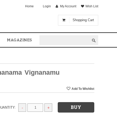
Home
Login
My Account
Wish List
Shopping Cart
MAGAZINES
ananama Vignanamu
UANTITY:
-
+