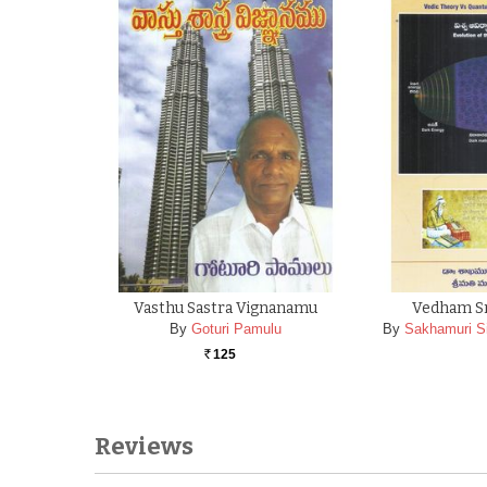
Vasthu Sastra Vignanamu
Vedham S
By
Goturi Pamulu
By
Sakhamuri S
125
Rs.
Reviews