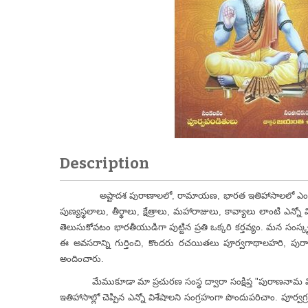
Description
అష్టాదశ పురాణాలలో, రామాయణ, భారత ఇతిహాసాలలో ఎంతోమంది మహర
పుణ్యస్థలాలు, తీర్థాలు, క్షేత్రాలు, మహారాజులు, కావ్యాలు లాంటి ఎన్నో
తెలుసుకోవటం భారతీయుడిగా పుట్టిన ప్రతి ఒక్కరి కర్తవ్యం. మన సంస్క
ఈ అవసరాన్ని గుర్తించి, కొందరు రచయితలు పూర్వగాథాలహరి, పుర
అందించారు.
మేముకూడా మా ప్రచురణ సంస్థ ద్వారా సంక్షిప్త "పురాణనామ విజ్ఞాన
ఇతిహాసాల్లో చెప్పిన ఎన్నో విశేషాలని సంగ్రహంగా పొందుపరిచాం. పూ