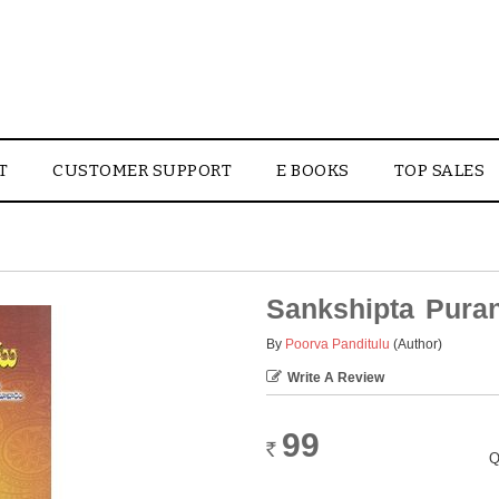
T
CUSTOMER SUPPORT
E BOOKS
TOP SALES
Sankshipta Pur
By
Poorva Panditulu
(Author)
Write A Review
99
Rs.
Q