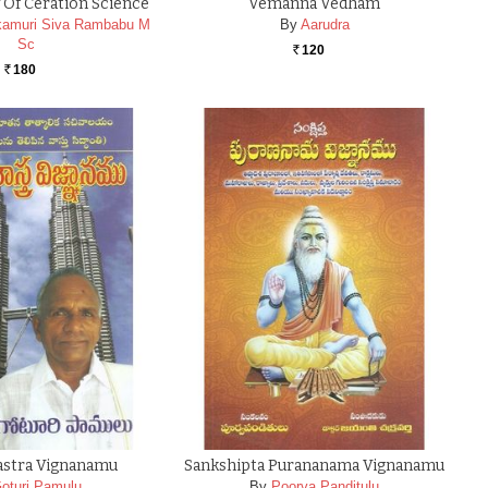
 Of Ceration Science
Vemanna Vedham
kamuri Siva Rambabu M
By
Aarudra
Sc
120
Rs.
180
Rs.
astra Vignanamu
Sankshipta Purananama Vignanamu
oturi Pamulu
By
Poorva Panditulu