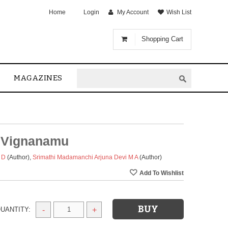
Home
Login
My Account
Wish List
Shopping Cart
MAGAZINES
 Vignanamu
 D
(Author)
,
Srimathi Madamanchi Arjuna Devi M A
(Author)
UANTITY:
-
+