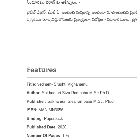
సిందూరకు, విరాజ్ కు ఆశీస్సులు. -
టైటిల్ డిజైన్, డి.టి.పి. అందించి పుస్తకాన్ని అందంగా రూపొందించిన ప్రకాష్ 
పుస్తకము రూపుదిద్దుకొనుటకు ప్రత్యక్షంగా, పరోక్షంగా సహకారములు, ప
రచయి
డా॥ శాఖమూరి 
శ్రీమతి మదమంచి
Features
Title
: vedham- Srushti Vignanamu
Author
: Sakhamuri Siva Rambabu M Sc Ph D
Publisher
: Sakhamuri Siva rambabu M.Sc. Ph.d.
ISBN
: MANIMN3056
Binding
: Paperback
Published Date
: 2020
Number Of Pages
: 195