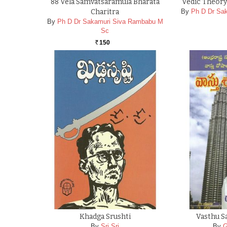
88 Vela Samvatsaramula Bharata
Vedic Theory
Charitra
By
Ph D Dr Sa
By
Ph D Dr Sakamuri Siva Rambabu M
Sc
150
Rs.
Khadga Srushti
Vasthu S
By
Sri Sri
By
G