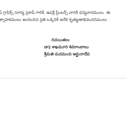
గ్రాఫిక్స్ సూర్య ప్రకాష్ గారికి, ఉషశ్రీ ప్రింటర్స్ వారికి ధన్యవాదములు. ఈ
్రోత్సాహకములు అందించిన ప్రతి ఒక్కరికి అనేక కృతజ్ఞతాభివందనములు.
తలు
శివరాంబాబు
 అర్జునాదేవి