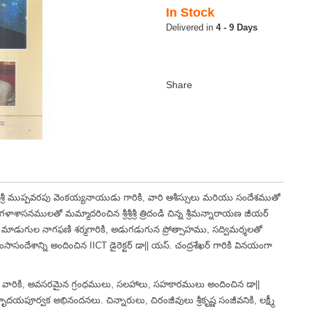
In Stock
4 - 9 Days
శ్రీ ముప్పవరపు వెంకయ్యనాయుడు గారికి, వారి ఆశీస్సులు మరియు సందేశముతో
గళాశాసనములతో మమ్మాదరించిన శ్రీశ్రీశ్రీ త్రిదండి చిన్న శ్రీమన్నారాయణ జీయర్
|| మాడుగుల నాగఫణి శర్మగారికి, అడుగడుగున ప్రోత్సాహము, సద్విమర్శలతో
శంసాసందేశాన్ని అందించిన IICT డైరెక్టర్ డా|| యస్. చంద్రశేఖర్ గారికి వినయంగా
 వారికి, అవసరమైన గ్రంధములు, సలహాలు, సహకారములు అందించిన డా||
 హృదయపూర్వక అభినందనలు. చిన్నారులు, చిరంజీవులు శ్రీకృష్ణ సంజీవనికి, లక్ష్మీ