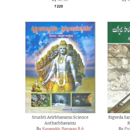
220
Rs.
Srushti Avirbhavamu Science
Rigveda Sa
Antharbhavamu
R
By
Kunareddy Ramarao B A
By
Pr