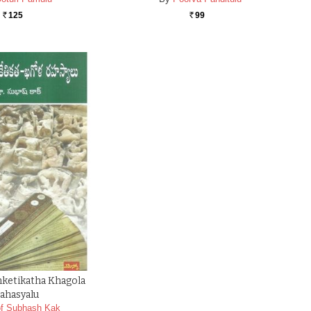
125
99
Rs.
Rs.
nketikatha Khagola
ahasyalu
of Subhash Kak