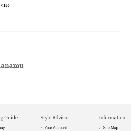
150
Rs.
gnanamu
g Guide
Style Advisor
Information
buy
Your Account
Site Map