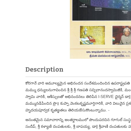
Description
కోరగానే వారి అమూల్యమైన అభినందన సందేశమందించిన ఉపరాష్ట్రపతి 
మమ్ము ధన్యులనుగావించిన శ్రీ శ్రీ శ్రీ గణపతి సచ్చిదానందస్వామిజీకి, మం
స్వామి వారికి, ఆశీస్సులతో అభినందనలు తెలిపిన I-SERVE ఛైర్మన్ డా
మమ్మునడిపించిన ప్రొ॥ కుప్పా వెంకటకృష్ణమూర్తిగారికి, వారి విలువైన ప్ర
హృదయపూర్వక కృతజ్ఞతలు తెలియజేసుకొంటున్నాము. -
అనంతమైన సమాచారాన్ని అంతర్జాలములో పొందుపరచిన గూగుల్ సంస్థ
సందీప్, శ్రీ కళ్యాణి దంపతులకు, శ్రీ బాపయ్య, డా|| శ్రీవాణి దంపతులకు