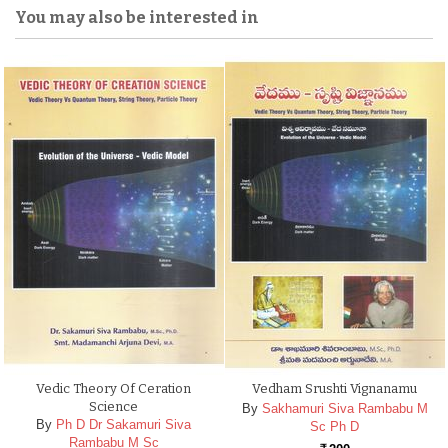
You may also be interested in
Vedic Theory Of Ceration
Vedham Srushti Vignanamu
Science
By
Sakhamuri Siva Rambabu M
By
Ph D Dr Sakamuri Siva
Sc Ph D
Rambabu M Sc