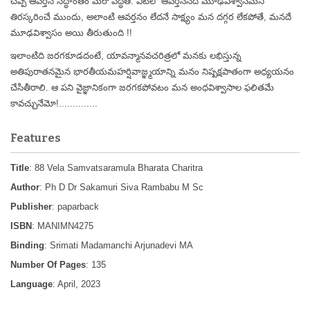
చెప్పే ఆవర్తన సిద్ధాంతం మరో పద్ధతి. వీటిలో ఆవర్తననేది మూఢవిశ్వాసమని
తిరస్కరించే ముందు, అలాంటి ఆవర్తనం లేదనే సాక్ష్యం మన దగ్గర లేకపోతే, మనదే
మూఢవిశ్వాసం అయి తీరుతుంది !!
ఇలాంటిది జరగకూడదంటే, యావన్మానవచరిత్రలో మనకు లభిస్తున్న
అతిపురాతనమైన భారతీయమహర్షివాజ్ఞ్మయాన్ని మనం నిష్పక్షపాతంగా అధ్యయనం
చేసితీరాలి. ఆ పని వైజ్ఞానికంగా జరగకపోవటం మన అంధవిశ్వాసాల ఫలితమే
కావచ్చునేమో!..............
Features
Title
: 88 Vela Samvatsaramula Bharata Charitra
Author
: Ph D Dr Sakamuri Siva Rambabu M Sc
Publisher
: paparback
ISBN
: MANIMN4275
Binding
: Srimati Madamanchi Arjunadevi MA
Number Of Pages
: 135
Language
: April, 2023