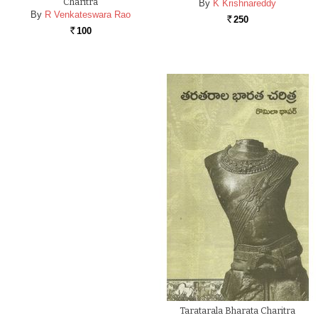
Charitra
By
K Krishnareddy
By
R Venkateswara Rao
250
Rs.
100
Rs.
Taratarala Bharata Charitra