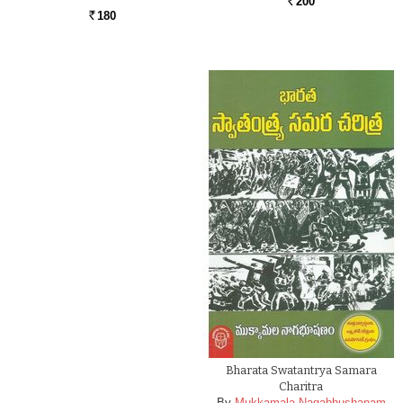
200
Rs.
180
Rs.
Bharata Swatantrya Samara
Charitra
By
Mukkamala Nagabhushanam