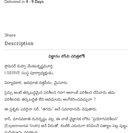
4 - 9 Days
Description
విజ్ఞానం లోంచి చరిత్రలోకి
ప్రొఫెసర్ కుప్పా వేంకటకృష్ణమూర్తి,
I-SERVE సంస్థ పూర్వాధ్యక్షుడు,
విద్యాధికారి, అవధూత దత్తపీఠం, మైసూరు.
సైన్సు అంటే తర్కబద్ధమైన పరిశీలన గదా! అలాంటి పరిశీలన చేసేవారు తమ
పరిశీలనకు తర్కబద్ధత లేని అవధులను అంగీకరించవచ్చునా ?
ఈ ప్రశ్నకు ఎవరైనా సరే, "తగదు" అనే సమాధానమే చెపుతారు.
కానీ, మానవజాతి దురదృష్టం వల్ల, ఈ నాటి వైజ్ఞానిక లోకం "ప్రయోగపరిశీలన"
(Experimental Sruth) అనే పేరుతో, కంటికి ఎదురుగా కనిపించే సత్యాల పట్ల పుట్టు
గ్రుడ్డితనాన్ని వరిస్తోంది.