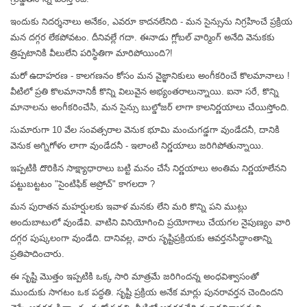
ఇందుకు నిదర్శనాలు అనేకం, ఎవరూ కాదనలేనిది - మన సైన్సును నిగ్రహించే ప్రక్రియ
మన దగ్గర లేకపోవటం. దీనివల్లే గదా. ఈనాడు గ్లోబల్ వార్మింగ్ అనేది వెనుకకు
త్రిప్పటానికి వీలులేని పరిస్థితిగా
మారిపోయింది?!
మరో ఉదాహరణ - కాలగణనం కోసం మన వైజ్ఞానికులు అంగీకరించే కొలమానాలు !
వీటిలో ప్రతి కొలమానానికీ కొన్ని విలువైన అభ్యంతరాలున్నాయి. ఐనా సరే, కొన్ని
మానాలను అంగీకరించేసి, మన సైన్సు బుల్డోజర్ లాగా కాలనిర్ణయాలు చేయిస్తోంది.
సుమారుగా 10 వేల సంవత్సరాల వెనుక భూమి మంచుగడ్డగా వుండేదనీ, దానికి
వెనుక అగ్నిగోళం లాగా వుండేదనీ - ఇలాంటి నిర్ణయాలు జరిగిపోతున్నాయి.
ఇప్పటికి దొరికిన సాక్ష్యాధారాలు బట్టి మనం చేసే నిర్ణయాలు అంతిమ నిర్ణయాలేనని
పట్టుబట్టటం "సైంటిఫిక్ అప్రోచ్" కాగలదా ?
మన పురాతన మహర్షులకు ఇవాళ మనకు లేని మరి కొన్ని పని ముట్లు
అందుబాటులో వుండేవి. వాటిని వినియోగించి ప్రయోగాలు చేయగల నైపుణ్యం వారి
దగ్గర పుష్కలంగా వుండేది. దానివల్ల, వారు సృష్టిప్రక్రియకు ఆవర్తనసిద్ధాంతాన్ని
ప్రతిపాదించారు.
ఈ సృష్టి మొత్తం ఇప్పటికి ఒక్క సారి మాత్రమే జరిగిందన్న అంధవిశ్వాసంతో
ముందుకు సాగటం ఒక పద్ధతి. సృష్టి ప్రక్రియ అనేక మార్లు పునరావర్తన చెందిందని