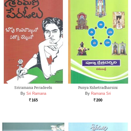
Sriramana Peradeelu
Punya Kshetradharsini
By
Sri Ramana
By
Ramana Sri
165
200
Rs.
Rs.