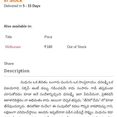
In Stock
5 - 15 Days
Also available in:
Title
Price
Midhunam
180
Out of Stock
Rs.
Description
మిథునం ఒక జీవితం. బంగారు మురుగు ఒక సాంప్రదాయం. ధనలక్ష్మి ఒక
విజయగాథ. సక్సెస్ అంటే డబ్బు గడించడమే కాదు సంసారం గాడి తప్పకుండా
చూసుకోవడం కూడా అనే సందేశాన్నిచ్చింది ధనలక్ష్మి. ఇలా పేరుపేరునా, ప్రతికథనీ
ఆకాశానికెత్తడం నా అభిమతం కాదు. అయినా చెప్పక తప్పదు, "తేనెలో చీమ" లో కూడా
తేనేవుందన్నారు. తినబోతూ రుచేల? ఈ సంపుటిలో కథలు గొప్పవి కాకపోవచ్చు గాని,
లక్షణంగా చదివించేస్తాయి. అందరు ఇప్పటిదాకా పడిన ఎడిషన్లే సాక్ష్యం. మిథునం కథా