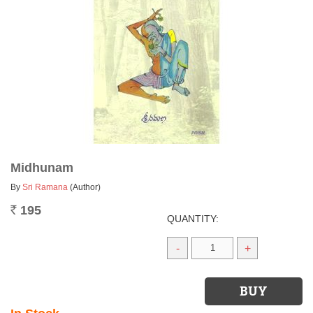
Midhunam
By
Sri Ramana
(Author)
195
Rs.
QUANTITY:
-
+