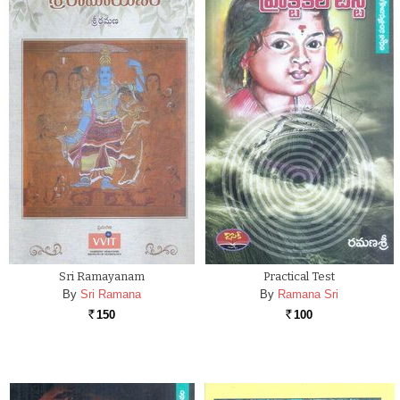
Sri Ramayanam
Practical Test
By
Sri Ramana
By
Ramana Sri
150
100
Rs.
Rs.