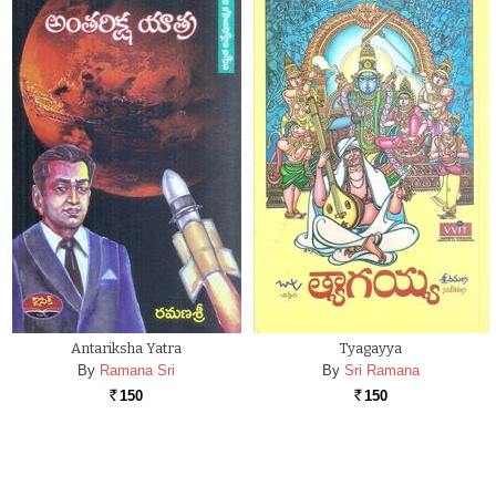
Antariksha Yatra
Tyagayya
By
Ramana Sri
By
Sri Ramana
150
150
Rs.
Rs.