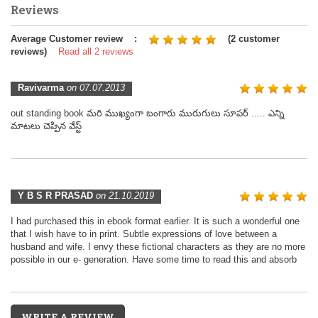
Reviews
Average Customer review :
(2 customer
reviews)
Read all 2 reviews
Ravivarma
on 07.07.2013
out standing book మరి ముఖ్యంగా బంగారు మురుగులు సూపర్ ..... ఎన్ని
మాటలు చెప్పిన వేస్ట్
Y B S R PRASAD
on 21.10.2019
I had purchased this in ebook format earlier. It is such a wonderful one
that I wish have to in print. Subtle expressions of love between a
husband and wife. I envy these fictional characters as they are no more
possible in our e- generation. Have some time to read this and absorb
WRITE A REVIEW