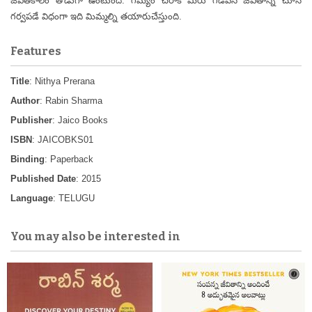
జీవితకాలం తోడుగా ఉంటుంది. గమ్యం చేరాక మీరు గడిపిన జీవితాన్ని చూసి
గర్వపడే విధంగా ఇది మిమ్మల్ని తయారుచేస్తుంది.
Features
Title
: Nithya Prerana
Author
: Rabin Sharma
Publisher
: Jaico Books
ISBN
: JAICOBKS01
Binding
: Paperback
Published Date
: 2015
Language
: TELUGU
You may also be interested in