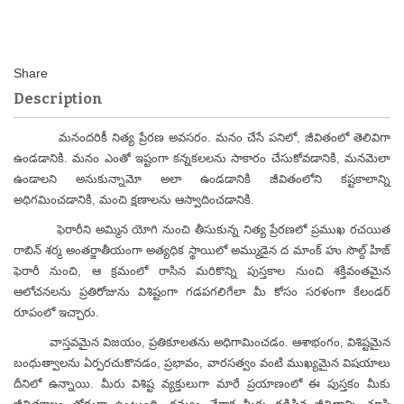
Description
మనందరికీ నిత్య ప్రేరణ అవసరం. మనం చేసే పనిలో, జీవితంలో తెలివిగా
ఉండడానికి. మనం ఎంతో ఇష్టంగా కన్నకలలను సాకారం చేసుకోవడానికి, మనమెలా
ఉండాలని అనుకున్నామో అలా ఉండడానికి జీవితంలోని కష్టకాలాన్ని
అధిగమించడానికి, మంచి క్షణాలను ఆస్వాదించడానికి.
ఫెరారీని అమ్మిన యోగి నుంచి తీసుకున్న నిత్య ప్రేరణలో ప్రముఖ రచయిత
రాబిన్ శర్మ అంతర్జాతీయంగా అత్యధిక స్థాయిలో అమ్ముడైన ద మాంక్ హు సొల్ద్ హిజ్
ఫెరారీ నుంచి, ఆ క్రమంలో రాసిన మరికొన్ని పుస్తకాల నుంచి శక్తివంతమైన
ఆలోచనలను ప్రతిరోజును విశిష్టంగా గడపగలిగేలా మీ కోసం సరళంగా కేలండర్
రూపంలో ఇచ్చారు.
వాస్తవమైన విజయం, ప్రతికూలతను అధిగామించడం. ఆశాభంగం, విశిష్టమైన
బంధుత్వాలను ఏర్పరచుకొనడం, ప్రభావం, వారసత్వం వంటి ముఖ్యమైన విషయాలు
దీనిలో ఉన్నాయి. మీరు విశిష్ట వ్యక్తులుగా మారే ప్రయాణంలో ఈ పుస్తకం మీకు