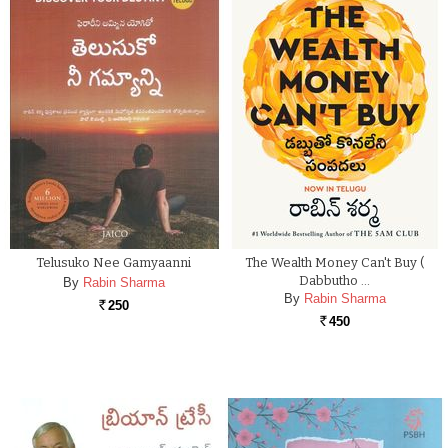
Telusuko Nee Gamyaanni
The Wealth Money Can't Buy (
Dabbutho …
By
Rabin Sharma
By
Rabin Sharma
250
Rs.
450
Rs.