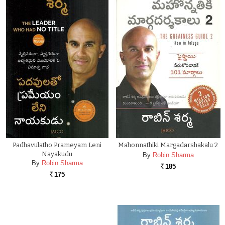
Padhavulatho Prameyam Leni
Mahonnathiki Margadarshakalu 2
Nayakudu
By
Robin Sharma
By
Robin Sharma
185
Rs.
175
Rs.