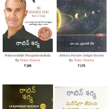
Mahonnathiki Margadarshakalu
Abhura Pariche Gelupu Kosam
By
Robin Sharma
By
Robin Sharma
185
175
Rs.
Rs.