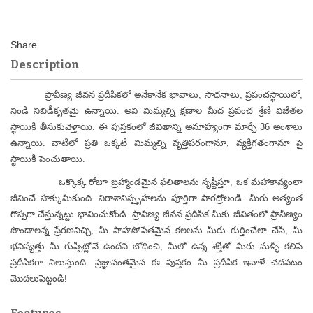
Description
ప్రావీణ్య జీవన ప్రదీపికలో అనేకానేక భావాలు, సాధనాలు, ప్రపంచస్థాయిలో,
నిండి నిబిడీకృతమై ఉన్నాయి. అవి మిమ్మల్ని క్షణాల మీద ప్రపంచ శ్రేణి విజేతల
స్థాయికి తీసుకువెళ్తాయి. ఈ పుస్తకంలో జీవితాన్ని అనూహ్యంగా మార్చే 36 అంశాలు
ఉన్నాయి. వాటిలో ప్రతి ఒక్కటి మిమ్మల్ని వృత్తిపరంగానూ, వ్యక్తిగతంగానూ పై
స్థాయికి పెంచుతాయి.
ఒక్కొక్క రోజూ బ్రహ్మాండమైన ఫలితాలను సృష్టిస్తూ, ఒక మహాకావ్యంలా
జీవించే హక్కుమీకుంది. నిరాశానిస్పృహలను పూర్తిగా పారద్రోలండి. మీరు అత్యంత
గొప్పగా చేస్తున్నట్టు భావించుకోండి. ప్రావీణ్య జీవన ప్రదీపిక మీకు జీవితంలో ప్రావీణ్యం
పొందాలన్న ప్రేరణనిచ్చి, మీ సాహసోపేతమైన కలలను మీరు గుర్తించేలా చేసి, మీ
భవిష్యత్తు మీ గుప్పిట్లోనే ఉందని బోధించి, మీలో ఉన్న శక్తితో మీరు మళ్ళీ కలిసే
ప్రదీపికగా నిలుస్తుంది. ప్రజ్ఞావంతమైన ఈ పుస్తకం మీ ప్రదీపిక ఇవాళే చదవటం
మొదలుపెట్టండి!