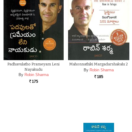
Padhavulatho Prameyam Leni
Mahonnathiki Margadarshakalu 2
Nayakudu
By
Robin Sharma
By
Robin Sharma
185
Rs.
175
Rs.