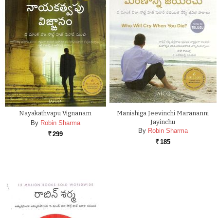
Nayakathvapu Vignanam
Manishiga Jeevinchi Marananni
Jayinchu
By
Robin Sharma
By
Robin Sharma
299
Rs.
185
Rs.