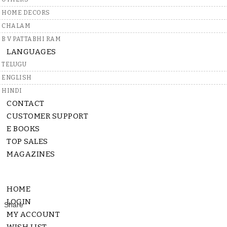
HOME DECORS
CHALAM
B V PATTABHI RAM
LANGUAGES
TELUGU
ENGLISH
Rs.
100
HINDI
CONTACT
QUANTITY:
-
+
CUSTOMER SUPPORT
E BOOKS
TOP SALES
In Stock
MAGAZINES
4 - 9 Days
HOME
LOGIN
MY ACCOUNT
Description