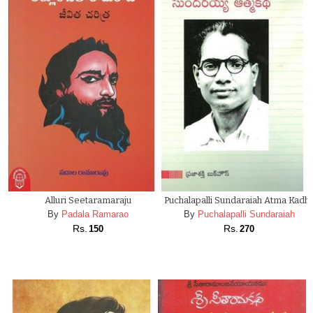
Alluri Seetaramaraju
Puchalapalli Sundaraiah Atma Kadh
By
Padala Ramarao
By
Puchalapalli Sundaraiah
Rs.
Rs.
150
270