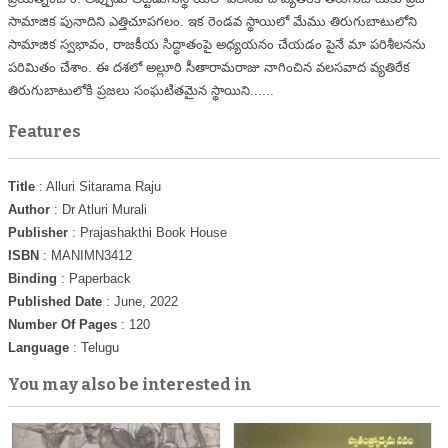
సామాజిక పునాదిని ఎత్తిచూపగలం. ఇక రెండవ స్థాయిలో మేము తిరుగుబాటులోని
సామాజిక స్వభావం, రాజకీయ సిద్ధాతంపై అధ్యయనం చేయడం పైనే మా పరిశీలనను
పరిమితం చేశాం. ఈ దశలో అల్లూరి సీతారామరాజు నాగించిన వలసవాద వ్యతిరేక
తిరుగుబాటులోకి ప్రజలు సంఘటితమైన స్థాయిని......
Features
Title
: Alluri Sitarama Raju
Author
: Dr Atluri Murali
Publisher
: Prajashakthi Book House
ISBN
: MANIMN3412
Binding
: Paperback
Published Date
: June, 2022
Number Of Pages
: 120
Language
: Telugu
You may also be interested in