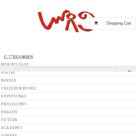
Shopping Cart
CATEGORIES
NEW RELEASE
POETRY
Home
NOVELS
CHILDREN BOOKS
DEVOTIONAL
Write A Review
PHILOSOPHY
Alluri Sitarama Raju
HEALTH
FICTION
By
Dr Atluri Murali
(Author)
ACADEMIC
Write A Review
OTHERS