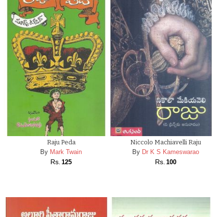
Raju Peda
Niccolo Machiavelli Raju
By
Mark Twain
By
Dr K S Kameswarao
Rs.
Rs.
125
100