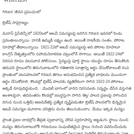
WISH LIST
గిరిజన 'జీవన ప్రపంచంలో
బ్రిటీష్ సామ్రాజ్యం
మదాస్ ప్రెసిడెన్సీ'లో 1920లలో అటవీ సమస్యలపై జరిగిన గిరిజన ఇవనలో రెండు
స్రవంతులున్నాయి. దానికి ఉమ్మడి లక్ష్యం ఉంది. అయితే రాజకీయ సంతం, పోరాట
రూపాల్లో తేడాలున్నాయి. 1921-22లో అటవీ సమస్యలపై అని పోరాట రూపాలూ
కాంగ్రెస్ నేతృత్వంలోని సహాయనిరాకరణ చట్రంలోనే సాగాయి. అయితే 1922-24లో
నిరసన రూపం వలసవాద పోలీసులు, సైన్యంపై పూర్తి స్థాయి యుద్ధం రూపం తీసుకొంది.
తదుపరి స్థాయిలోని తిరుగుబాటులోని గతితారక సూత్రాన్ని అర్థం చేసుకోవాలంటే రంప
ప్రాంతంలో వలసపాలనలో గిరిజన తెగలు అనుభవించిన ప్రత్యేక బాధలను ముందుగా
అర్థం చేసుకోవాలి. కొండల్లో బ్రిటీష్ పాలనకు వ్యతిరేకంగా సాగిన 1922-24 పోరాటం
అక్కడే రూపుదిద్దుకుంది. : మొదటి భాగంలో వారిని నిరసనలకు సన్నద్ధం చేసిన వస్తుగత
అంశాలపైనా, తదనంతరం కొండల్లో జబర్దస్తుగా సాగిన 'తెల్ల' పాలన ప్రజలపై సాగించిన
దిగువ నుంచి ఒత్తిడి) అణచివేతపై ప్రత్యేక దృష్టిపెడుతూ బ్రిటీష్ పాలనలోని భిన్నమైన
అటవీ సమస్యల మూలాల చరిత్రను మనం తెలుసుకుందాం. మేము ఇక్కడ మన్యం
ప్రాంత ప్రజల బాధల్లోని తీవ్రత స్వభావాన్ని చొరవ స్వరూపాన్ని అట్టడుగు స్థాయి నుంచి
మన్యం తిరుగుబాటులోకి గిరిజనులు సంఘటితమైన స్థాయి గురించి వివరించేందుకు
ప్రయత్నించాం. అప్పుడు అట్టడుగుస్థాయిలో వలసవాద వ్యతిరేక తిరుగుబాటుకు ప్రజా