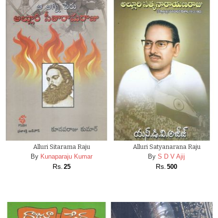
Alluri Sitarama Raju
Alluri Satyanarana Raju
By
Kunaparaju Kumar
By
S D V Ajij
Rs.
Rs.
25
500