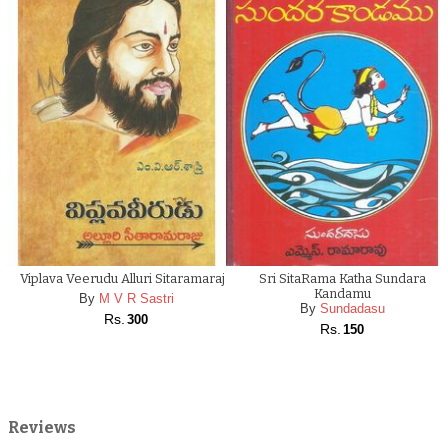
Viplava Veerudu Alluri Sitaramaraju
Sri SitaRama Katha Sundara
Kandamu
By
M V R Sastri
By
Sundadasu
Rs.
300
Rs.
150
Reviews