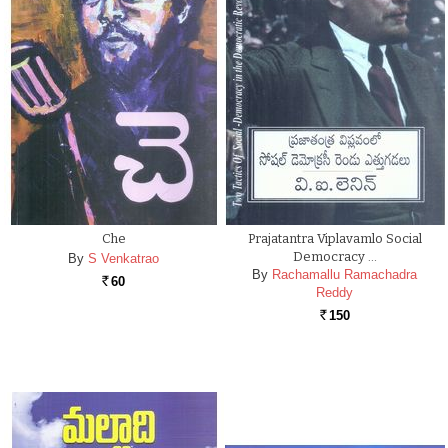
Che
Prajatantra Viplavamlo Social
Democracy …
By
S Venkatrao
By
Rachamallu Ramachadra
60
Rs.
Reddy
150
Rs.