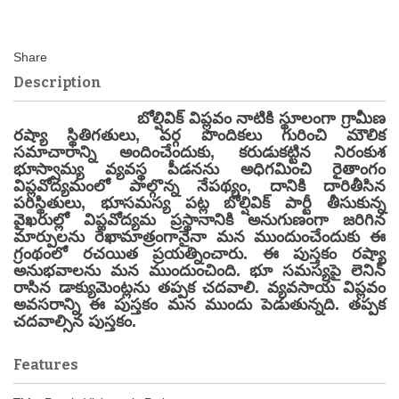
Description
బోల్షివిక్ విప్లవం నాటికి స్థూలంగా గ్రామీణ
రష్యా స్థితిగతులు, వర్గ పొందికలు గురించి మౌలిక
సమాచారాన్ని అందించేందుకు, కరుడుకట్టిన నిరంకుశ
భూస్వామ్య వ్యవస్థ పీడనను అధిగమించి రైతాంగం
విప్లవోద్యమంలో పాల్గొన్న నేపథ్యం, దానికి దారితీసిన
పరిస్థితులు, భూసమస్య పట్ల బోల్షివిక్ పార్టీ తీసుకున్న
వైఖరుల్లో విప్లవోద్యమ ప్రస్థానానికి అనుగుణంగా జరిగిన
మార్పులను రేఖామాత్రంగానైనా మన ముందుంచేందుకు ఈ
గ్రంథంలో రచయిత ప్రయత్నించారు. ఈ పుస్తకం రష్యా
అనుభవాలను మన ముందుంచింది. భూ సమస్యపై లెనిన్
రాసిన డాక్యుమెంట్లను తప్పక చదవాలి. వ్యవసాయ విప్లవం
అవసరాన్ని ఈ పుస్తకం మన ముందు పెడుతున్నది. తప్పక
చదవాల్సిన పుస్తకం.
Features