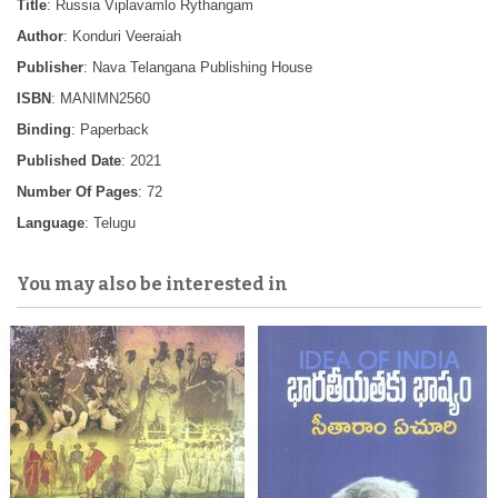
Title
: Russia Viplavamlo Rythangam
Author
: Konduri Veeraiah
Publisher
: Nava Telangana Publishing House
ISBN
: MANIMN2560
Binding
: Paperback
Published Date
: 2021
Number Of Pages
: 72
Language
: Telugu
You may also be interested in