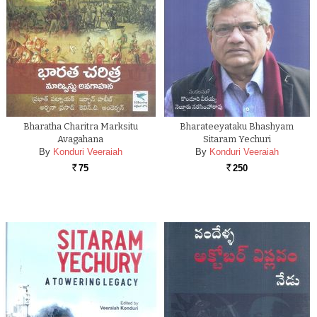
Bharatha Charitra Marksitu
Bharateeyataku Bhashyam
Avagahana
Sitaram Yechuri
By
Konduri Veeraiah
By
Konduri Veeraiah
75
250
Rs.
Rs.