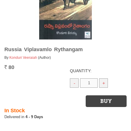
Russia Viplavamlo Rythangam
By
Konduri Veeraiah
(Author)
80
Rs.
QUANTITY:
-
+
In Stock
4 - 9 Days