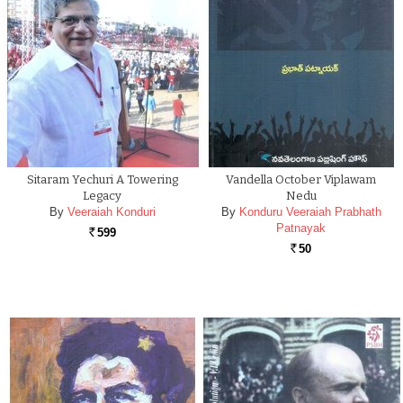
Sitaram Yechuri A Towering
Vandella October Viplawam
Legacy
Nedu
By
Veeraiah Konduri
By
Konduru Veeraiah Prabhath
Patnayak
599
Rs.
50
Rs.