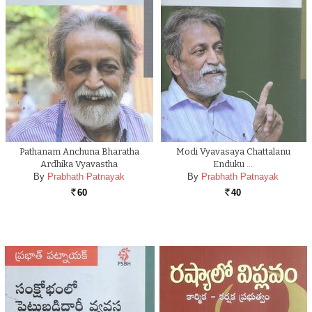
Pathanam Anchuna Bharatha
Modi Vyavasaya Chattalanu
Ardhika Vyavastha
Enduku …
By
Prabhath Patnayak
By
Prabhath Patnayak
60
40
Rs.
Rs.