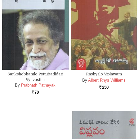
Sankshobhamlo Pettubadidari
Rashyalo Viplawam
Vyavastha
By
Albert Rhys Williams
By
Prabhath Patnayak
250
Rs.
70
Rs.