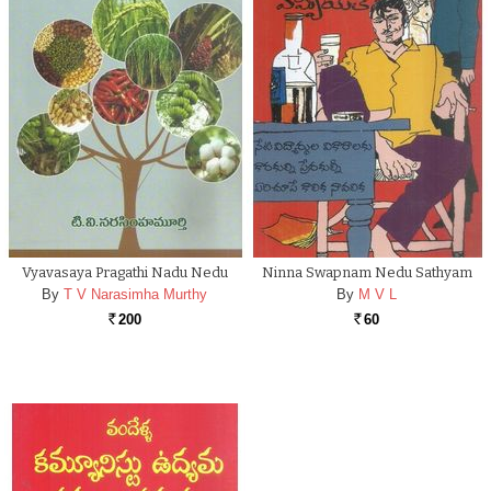
Vyavasaya Pragathi Nadu Nedu
Ninna Swapnam Nedu Sathyam
By
T V Narasimha Murthy
By
M V L
200
60
Rs.
Rs.