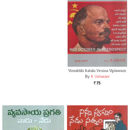
Vimuktiki Batalu Vesina Viplawam
By
K Usharani
75
Rs.