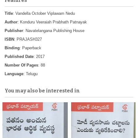
Features
Title
: Vandella October Viplawam Nedu
Author
: Konduru Veeraiah Prabhath Patnayak
Publisher
: Navatelangana Publishing House
ISBN
: PRAJASH327
Binding
: Paperback
Published Date
: 2017
Number Of Pages
: 88
Language
: Telugu
You may also be interested in