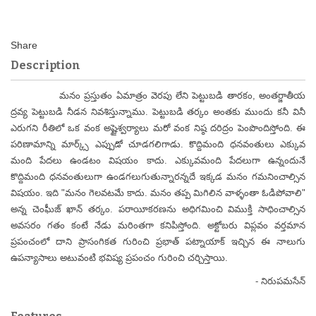
Description
మనం ప్రస్తుతం ఏమాత్రం వెరపు లేని పెట్టుబడి తారకం, అంతర్జాతీయ
ద్రవ్య పెట్టుబడి నీడన నివశిస్తున్నాము. పెట్టుబడి తర్కం అంతకు ముందు కనీ వినీ
ఎరుగని రీతిలో ఒక వంక అష్టైశ్వర్యాలు మరో వంక నిష్ఠ దరిద్రం పెంపొందిస్తోంది. ఈ
పరిణామాన్ని మార్క్స్ ఎప్పుడో చూడగలిగాడు. కొద్దిమంది ధనవంతులు ఎక్కువ
మంది పేదలు ఉండటం విషయం కాదు. ఎక్కువమంది పేదలుగా ఉన్నందునే
కొద్దిమంది ధనవంతులుగా ఉండగలుగుతున్నారన్నదే ఇక్కడ మనం గమనించాల్సిన
విషయం. ఇది "మనం గెలవటమే కాదు. మనం తప్ప మిగిలిన వాళ్ళంతా ఓడిపోవాలి"
అన్న చెంఘీజ్ ఖాన్ తర్కం. పరాయీకరణను అధిగమించి విముక్తి సాధించాల్సిన
అవసరం గతం కంటే నేడు మరింతగా కనిపిస్తోంది. అక్టోబరు విప్లవం వర్తమాన
ప్రపంచంలో దాని ప్రాసంగికత గురించి ప్రభాత్ పట్నాయాక్ ఇచ్చిన ఈ నాలుగు
ఉపన్యాసాలు అటువంటి భవిష్య ప్రపంచం గురించి చర్చిస్తాయి.
- నిరుపమసేన్