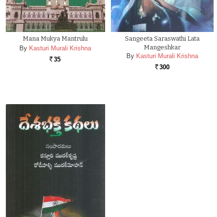
Mana Mukya Mantrulu
Sangeeta Saraswathi Lata
Mangeshkar
By
Kasturi Murali Krishna
By
Kasturi Murali Krishna
35
Rs.
300
Rs.