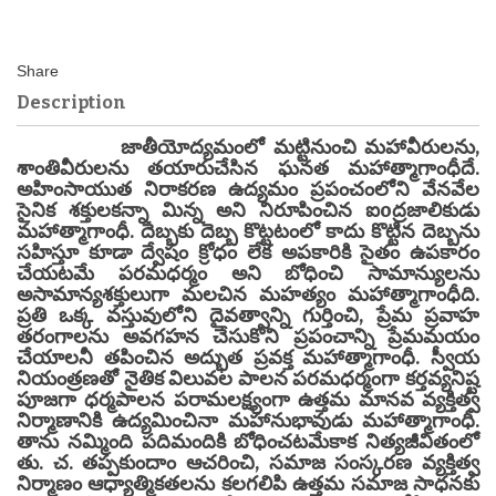
Description
జాతీయోద్యమంలో మట్టినుంచి మహావీరులను,
శాంతివీరులను తయారుచేసిన ఘనత మహాత్మాగాంధీదే.
అహింసాయుత నిరాకరణ ఉద్యమం ప్రపంచంలోని వేనవేల
సైనిక శక్తులకన్నా మిన్న అని నిరూపించిన ఐoద్రజాలికుడు
మహాత్మాగాంధీ. దెబ్బకు దెబ్బ కొట్టటంలో కాదు కొట్టిన దెబ్బను
సహిస్తూ కూడా ద్వేషం క్రోధం లేక అపకారికి సైతం ఉపకారం
చేయటమే పరమధర్మం అని బోధించి సామాన్యులను
అసామాన్యశక్తులుగా మలచిన మహత్యం మహాత్మాగాంధీది.
ప్రతి ఒక్క వస్తువులోని దైవత్వాన్ని గుర్తించి, ప్రేమ ప్రవాహ
తరంగాలను అవగహన చేసుకొని ప్రపంచాన్ని ప్రేమమయం
చేయాలనీ తపించిన అద్భుత ప్రవక్త మహాత్మాగాంధీ. స్వీయ
నియంత్రణతో నైతిక విలువల పాలన పరమధర్మంగా కర్తవ్యనిష్ట
పూజగా ధర్మపాలన పరామలక్ష్యంగా ఉత్తమ మానవ వ్యక్తిత్వ
నిర్మాణానికి ఉద్యమించినా మహానుభావుడు మహాత్మాగాంధీ.
తాను నమ్మింది పదిమందికి బోధించటమేకాక నిత్యజీవితంలో
తు. చ. తప్పకుందాం ఆచరించి, సమాజ సంస్కరణ వ్యక్తిత్వ
నిర్మాణం ఆధ్యాత్మికతలను కలగలిపి ఉత్తమ సమాజ సాధనకు