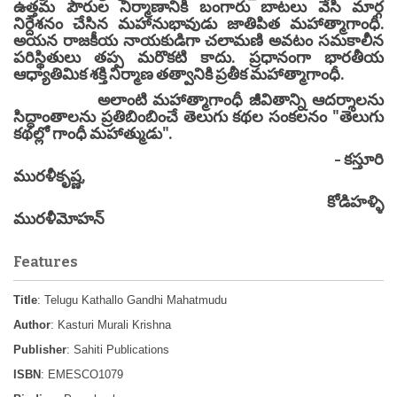
ఉత్తమ పౌరుల నిర్మాణానికి బంగారు బాటలు వేసి మార్గ
నిర్దేశనం చేసిన మహానుభావుడు జాతిపిత మహాత్మాగాంధీ.
అయన రాజకీయ నాయకుడిగా చలామణి అవటం సమకాలీన
పరిస్థితులు తప్ప మరొకటి కాదు. ప్రధానంగా భారతీయ
ఆధ్యాతిమిక శక్తి నిర్మాణ తత్వానికి ప్రతీక మహాత్మాగాంధీ.
అలాంటి మహాత్మాగాంధీ జీవితాన్ని ఆదర్శాలను
సిద్ధాంతాలను ప్రతిబింబించే తెలుగు కథల సంకలనం "తెలుగు
కథల్లో గాంధీ మహాత్ముడు".
- కస్తూరి
మురళీకృష్ణ,
కోడిహళ్ళి
మురళీమోహన్
Features
Title
: Telugu Kathallo Gandhi Mahatmudu
Author
: Kasturi Murali Krishna
Publisher
: Sahiti Publications
ISBN
: EMESCO1079