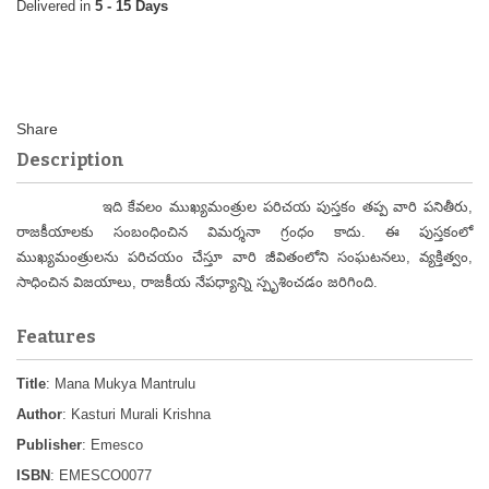
5 - 15 Days
Description
ఇది కేవలం ముఖ్యమంత్రుల పరిచయ పుస్తకం తప్ప వారి పనితీరు,
రాజకీయాలకు సంబంధించిన విమర్శనా గ్రంధం కాదు. ఈ పుస్తకంలో
ముఖ్యమంత్రులను పరిచయం చేస్తూ వారి జీవితంలోని సంఘటనలు, వ్యక్తిత్వం,
సాధించిన విజయాలు, రాజకీయ నేపధ్యాన్ని స్పృశించడం జరిగింది.
Features
Title
: Mana Mukya Mantrulu
Author
: Kasturi Murali Krishna
Publisher
: Emesco
ISBN
: EMESCO0077