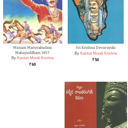
Manam Maruvakudani
Sri Krishna Devarayulu
Mahayuddham 1857
By
Kasturi Murali Krishna
By
Kasturi Murali Krishna
50
Rs.
60
Rs.