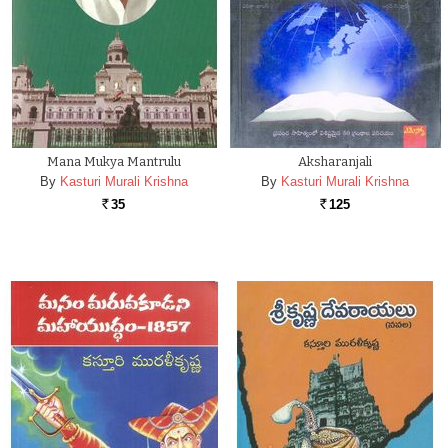
Mana Mukya Mantrulu
Aksharanjali
By
Kasturi Murali Krishna
By
Kasturi Murali Krishna
35
125
Rs.
Rs.