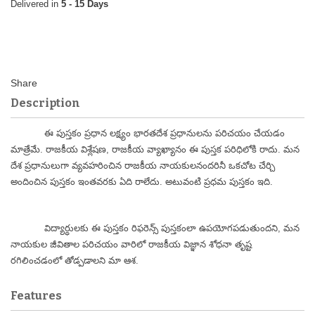
5 - 15 Days
Description
ఈ పుస్తకం ప్రధాన లక్ష్యం భారతదేశ ప్రధానులను పరిచయం చేయడం
మాత్రేమే. రాజకీయ విశ్లేషణ, రాజకీయ వ్యాఖ్యానం ఈ పుస్తక పరిధిలోకి రాదు. మన
దేశ ప్రధానులుగా వ్యవహరించిన రాజకీయ నాయకులనందరినీ ఒకచోట చేర్చి
అందించిన పుస్తకం ఇంతవరకు ఏది రాలేదు. అటువంటి ప్రధమ పుస్తకం ఇది.
విద్యార్ధులకు ఈ పుస్తకం రిఫరెన్స్ పుస్తకంలా ఉపయోగపడుతుందని, మన
నాయకుల జీవితాల పరిచయం వారిలో రాజకీయ విజ్ఞాన శోధనా తృష్ట
రగిలించడంలో తోడ్పడాలని మా ఆశ.
Features