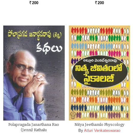
200
200
Rs.
Rs.
Polapragada Janarthana Rao
Nitya Jeethamlo Physcology
(Jenni) Kathalu
By
Atluri Venkateswarao