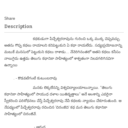
Description
కథకుడుగా పిచ్చేశ్వరరావును గురించి ఒక్క ముక్క చెప్పవచ్చు.
అతను గొప్ప కథలు రాయాలని కనిపెట్టుకుని ఏ కథా రాయలేదు. సద్యఃప్రయోజనాన్ని
మటుకే మనసులో పెట్టుకుని కథలు రాశాడు... నేనెరిగినంతలో అతని కథలు కనీసం
నాలుగైదు ఉత్తమ తెలుగు కథానికా సాహిత్యంలో శాశ్వతంగా నిలవగలిగినవిగా
ఉన్నాయి
. - కొడవటిగంటి కుటుంబరావు
మనకు లెక్కలేనన్ని విశ్వవిద్యాలయాలున్నాయి. "తెలుగు
కథానికా సాహిత్యంలో సాయుధ దళాల యితివృత్తాలు” అనే అంశాన్ని ఎవరైనా
స్వీకరించి పరిశోధనలు చేస్తే పిచ్చేశ్వరరావు నేవీ కథలకు న్యాయం చేకూరుతుంది. ఆ
నేపథ్యంలో పిచ్చేశ్వరరావు రచించిన 'చిరంజీవి' కథ మన తెలుగు కథానికా
సాహిత్యంలో చిరంజీవే.
- ఆరుద్ర