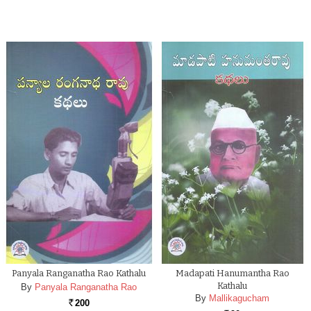
Panyala Ranganatha Rao Kathalu
Madapati Hanumantha Rao
Kathalu
By
Panyala Ranganatha Rao
By
Mallikagucham
200
Rs.