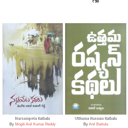
90
Rs.
Narsampeta Kathalu
Utthama Russian Kathalu
By
Mogili Anil Kumar Reddy
By
Anil Battula