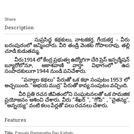
Description
సుప్రసిద్ధ కథకులు, నాటకకర్త, గేయకర్త - వీరు
బరంపురంలో జన్మించారు. వీరి తండ్రి వెంకట గోపాలరావు. తల్లి
చూడి కుడుతమ్మ.
వీరు 1914 లో కేంద్ర ప్రభుత్వ ఉద్యోగిగా చేరి ప్రెస్ ఇన్ఫర్మేషన్
బ్యూరోలోనూ, ఆకాశవాణి వార్తా విభాగంలో ఉప
సంపాదకులుగా 1944 నుండి పనిచేశారు.
"పన్యాల కథలు" పేరుతో ఒక కథా సంపుటం 1953 లో
అచ్చయింది. "అభయ ముద్ర" పేరుతో కావ్య సంపుటం వచ్చింది.
వీరి ప్రతి రచన జీవితంలోని సంఘటనలతో ఒక సామజిక
ప్రయోజనం ఆశించి చేశారు. వీరు "శేఖర్ ", "గోపి" , "చైతన్య",
"అన్నయ్య" వంటి కలం పేర్లతో పలు రచనలు చేశారు.
Features
Title
: Panyala Ranganatha Rao Kathalu