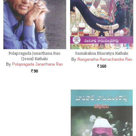
Polapragada Janarthana Rao
Samakalina Bharatiya Kathalu
(Jenni) Kathalu
By
Ranganatha Ramachandra Rao
By
Polapragada Janarthana Rao
160
Rs.
90
Rs.