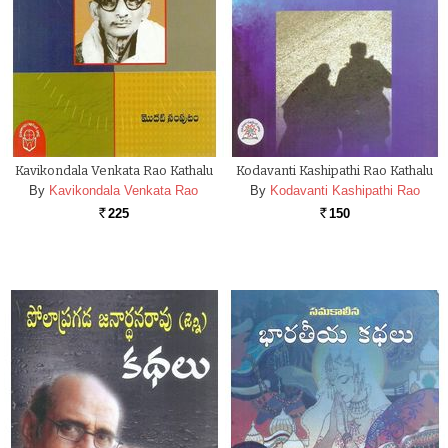
Kavikondala Venkata Rao Kathalu
Kodavanti Kashipathi Rao Kathalu
By
Kavikondala Venkata Rao
By
Kodavanti Kashipathi Rao
225
150
Rs.
Rs.