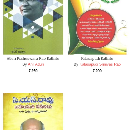
Atluri Pitcheswara Rao Kathalu
Kalasapudi Kathalu
By
Anil Atluri
By
Kalasapudi Srinivas Rao
250
200
Rs.
Rs.