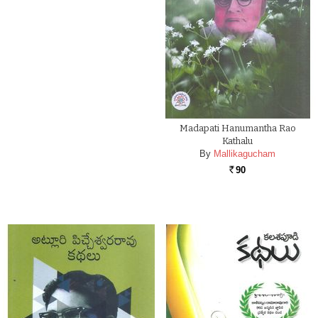
Madapati Hanumantha Rao
Kathalu
By
Mallikagucham
90
Rs.