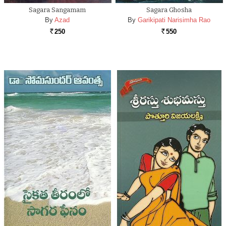
Sagara Sangamam
Sagara Ghosha
By
Azad
By
Garikipati Narisimha Rao
250
550
Rs.
Rs.