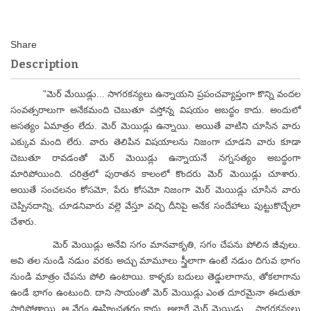
Description
"మెర్ మేయిడ్లు... సాగరకన్యలు ఉన్నాయని ప్రపంచవ్యాప్తంగా కొన్ని వందల
సంవత్సరాలుగా అనేకమంది చెబుతూ వస్తోన్న విషయం అబద్ధం కాదు. అందులో
అసత్యం ఏమాత్రం లేదు. మెర్ మెయిడ్లు ఉన్నాయి. అయితే వాటిని చూసిన వారు
ఎక్కువ మంది లేరు. వారు తెలిపిన విషయాలను నిజంగా చూడని వారు కూడా
చెబుతూ రావడంతో మెర్ మెయిడ్లు ఉన్నాయనే నగ్నసత్యం అబద్ధంగా
మారిపోయింది. చరిత్రలో పురాతన కాలంలో కొందరు మెర్ మెయిడ్లు చూశారు.
అయితే సంచలనం కోసమో, పేరు కోసమో నిజంగా మెర్ మెయిడ్లు చూసిన వారు
చెప్పినదాన్ని, చూడనివారు వల్లె వేస్తూ వచ్చి దీనిపై అనేక సందేహాలు పుట్టుకొచ్చేలా
చేశారు.
మెర్ మెయిడ్లు అనేవి సగం మానవాకృతి, సగం చేపను పోలిన జీవులు.
అవి తల నుండి నడుం వరకు అచ్చు మామూలు స్త్రీలాగా ఉంటే నడుం దిగువ భాగం
నుండి మాత్రం చేపను పోలి ఉంటాయి. కాళ్ళకు బదులు తెడ్డులాగాను, తోకలాగాను
ఉండే భాగం ఉంటుంది. దాని సాయంతో మెర్ మెయిడ్లు ఎంత దూరమైనా ఈదుతూ
సాగిపోతాయి. ఆ వేగం ఊహించతరం కాదు. అలాగే మెర్ మెయిడ్లు... సాగరకన్యలు