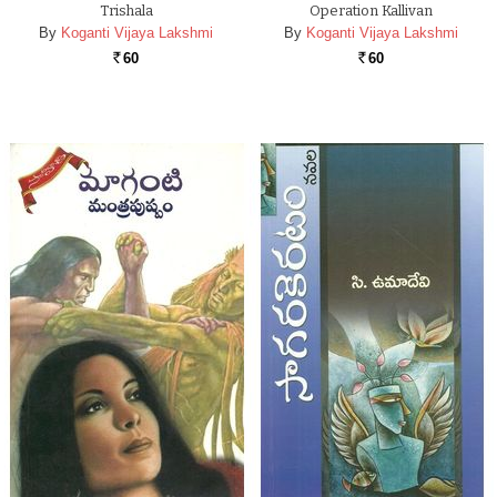
Trishala
Operation Kallivan
By
Koganti Vijaya Lakshmi
By
Koganti Vijaya Lakshmi
60
60
Rs.
Rs.