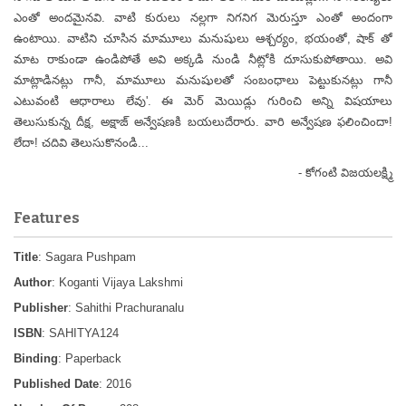
ఎంతో అందమైనవి. వాటి కురులు నల్లగా నిగనిగ మెరుస్తూ ఎంతో అందంగా
ఉంటాయి. వాటిని చూసిన మామూలు మనుషులు ఆశ్చర్యం, భయంతో, షాక్ తో
మాట రాకుండా ఉండిపోతే అవి అక్కడి నుండి నీట్లోకి దూసుకుపోతాయి. అవి
మాట్లాడినట్లు గానీ, మామూలు మనుషులతో సంబంధాలు పెట్టుకునట్లు గానీ
ఎటువంటి ఆధారాలు లేవు'. ఈ మెర్ మెయిడ్లు గురించి అన్ని విషయాలు
తెలుసుకున్న దీక్ష, అక్షాజ్ అన్వేషణకి బయలుదేరారు. వారి అన్వేషణ ఫలించిందా!
లేదా! చదివి తెలుసుకొనండి...
- కోగంటి విజయలక్ష్మి
Features
Title
: Sagara Pushpam
Author
: Koganti Vijaya Lakshmi
Publisher
: Sahithi Prachuranalu
ISBN
: SAHITYA124
Binding
: Paperback
Published Date
: 2016