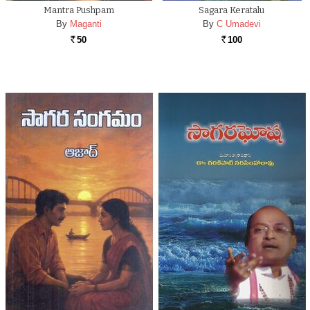
Mantra Pushpam
Sagara Keratalu
By
Maganti
By
C Umadevi
50
100
Rs.
Rs.