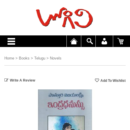
Home
>
Books
>
Telugu
>
Novels
Write A Review