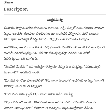
Description
ఇంద్రధనుస్సు
శనివారం పొద్దున పదకొండుగంటలు అయింది. గర్ల్స్ స్కూల్ గంట గణగణ మోగింది.
పిల్లలు అందరూ గుంపుగా బిలబిలమంటూ బయటికి వచ్చేశారు. మరో అయిదు
నిముషాలు అయ్యాక టీచర్లు కబుర్లు చెప్పుకుంటూ బయటకు వచ్చారు.
అందరికన్నా ఆఖరుగా బయటకు వచ్చిది శాంతి. పూతీవలాటి శాంతి నడుస్తూ వుంటే
అందమే కదలివచ్చినట్లుంది. చకచకా నడుస్తున్నదల్లా వెనకనుంచి ఎవరో
పిలిచినట్లయి అగి చూసింది.
"మేడమ్! మేడమ్!" అని అరుస్తూ రొప్పుతూ వచ్చింది ఆ చిన్నపిల్ల. "ఏమిటమ్మా?
ఏంకావాలి?" అడిగింది శాంతి.
"మేడమ్! ఈ రోజు పాటలపోటీలో నేను బాగా పాడానా?" అడిగింది ఆ పిల్ల. "బాగానే
పాడావు" అంది శాంతి నవ్వుతూ.
"మరి! మరి నాకు ప్రైజ్ వస్తుందా?" ఆశగా అడిగిందా పిల్ల.
చిన్నగా నవ్వింది శాంతి. "కొంటెపిల్లా! అలా అడగకూడదు. రేపు లేదు ఎల్లుండి
ఎలాగూ తెలుస్తుందిగా!" సరదాగా ఆ అమ్మాయి నెత్తిన మొట్టికాయ వేసింది.