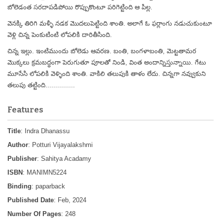
బోలెడంత సరదాపడిపోయి రొప్పుకొంటూ పరిగెట్టింది ఆ పిల్ల.
వెనక్కి తిరిగి మళ్ళీ నడక మొదలుపెట్టింది శాంతి. అలాగే ఓ ఫర్లాంగు నడుచుకుంటూ
వెళ్లి చిన్న పెంకుటింటి లోపలికి దారితీసింది.
చిన్న ఇల్లు. ఇంటిముందు బోలెడు ఆవరణ. బంతి, బంగళాబంతి, మెట్టతామర
మొక్కలు క్రమబద్ధంగా పెరుగుతూ పూలతో నిండి, వింత అందాన్నిస్తున్నాయి. గేటు
మూసేసి లోపలికి వెళ్ళింది శాంతి. వాకిలి తలుపుకి తాళం లేదు. చిన్నగా నవ్వుకుని
తలుపు తట్టింది...............
Features
Title
: Indra Dhanassu
Author
: Potturi Vijayalakshmi
Publisher
: Sahitya Acadamy
ISBN
: MANIMN5224
Binding
: paparback
Published Date
: Feb, 2024
Number Of Pages
: 248