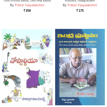
Oka Prema Katha, Oka Pelli Katha
Manasa Thullipadake
By
Potturi Vijayalakshmi
By
Potturi Vijayalakshmi
250
175
Rs.
Rs.