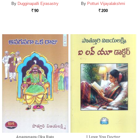
By
Dugginapalli Ejrasastry
By
Potturi Vijayalakshmi
90
200
Rs.
Rs.
Anaganaga Oka Raju
I Love You Doctor