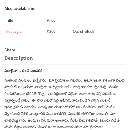
Also available in:
Title
Price
Nostalgia
200
Out of Stock
Rs.
Description
ఎలాగైనా... రండి పండగకి!
సంక్రాంతి సెలవులు ఇచ్చేశారు. మా ప్రయాణం విషయం అటూ ఇటూ కాకుండా వుంది.
మాకంటే ఖచ్చితంగా సెలవులు ఇచ్చేస్తారు గానీ, నాన్నగారికలా వుండవు. పండగ
రెండురోజులూ దొరికితే గొప్ప.. ఆఖరిక్షణంలో ఏదైనా అవాంతరం వస్తే పరుగులు
పెట్టాల్సిందే పాపం. ఈ సారి ఎవరో పెద్ద ఆఫీసరుగారు పండగ వెళ్లిన వెంటనే
ఇనస్పెక్షనుకు వస్తారట. సెలవు దొరుకుతుందో లేదో అని సందేహం. పోనీ మేము
వెళ్లామంటే వేళికి నాన్నగారికి వీలు కాకపోతే, పండగకి తలోచోటా ఉండాలి. మా
తాతయ్య గారు అందుకు ససేమిరా అంటారు. మీకు వీలుకాకపోతే, కబురు పెడితే
మేమే వస్తాం అంటారు. దీంతో ఇంకా ఊగిసలాడుతోంది మా ప్రయాణం.