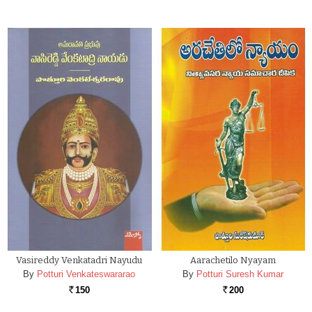
Vasireddy Venkatadri Nayudu
Aarachetilo Nyayam
By
Potturi Venkateswararao
By
Potturi Suresh Kumar
150
200
Rs.
Rs.