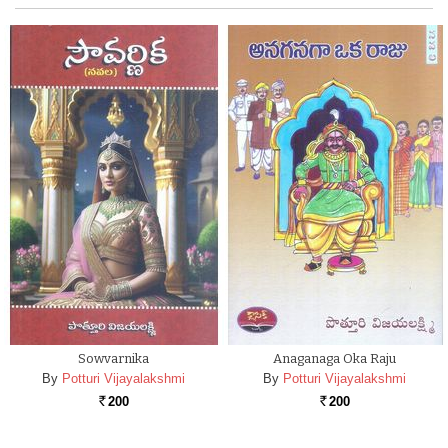
Sowvarnika
Anaganaga Oka Raju
By
Potturi Vijayalakshmi
By
Potturi Vijayalakshmi
200
200
Rs.
Rs.