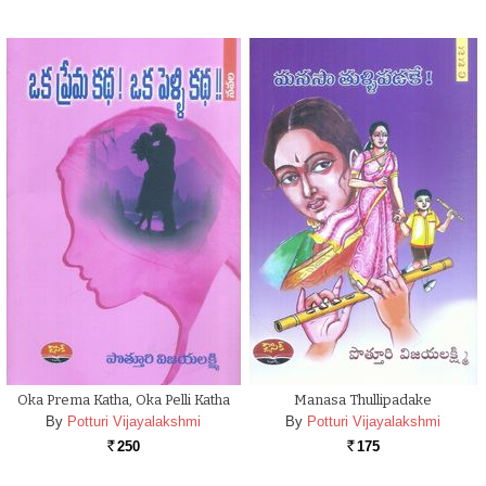
Oka Prema Katha, Oka Pelli Katha
Manasa Thullipadake
By
Potturi Vijayalakshmi
By
Potturi Vijayalakshmi
250
175
Rs.
Rs.