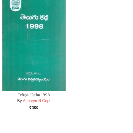
Telugu Katha 1998
By
Acharya N Gopi
100
Rs.