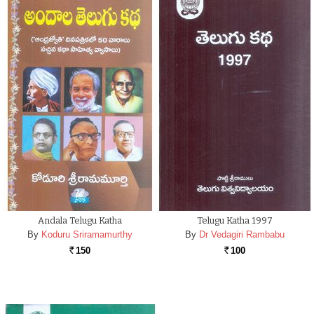
Andala Telugu Katha
Telugu Katha 1997
By
Koduru Sriramamurthy
By
Dr Vedagiri Rambabu
150
100
Rs.
Rs.