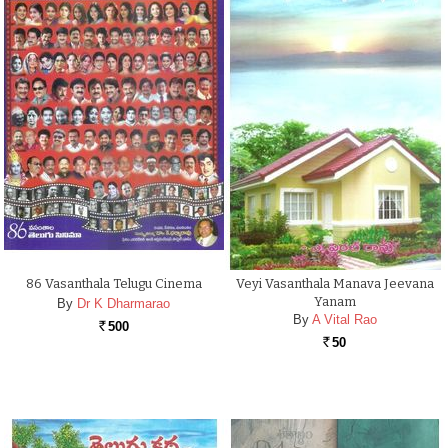
86 Vasanthala Telugu Cinema
Veyi Vasanthala Manava Jeevana
Yanam
By
Dr K Dharmarao
By
A Vital Rao
500
Rs.
50
Rs.