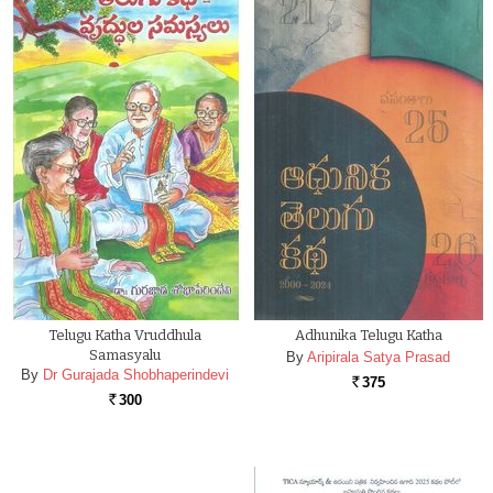
Telugu Katha Vruddhula
Adhunika Telugu Katha
Samasyalu
By
Aripirala Satya Prasad
By
Dr Gurajada Shobhaperindevi
375
Rs.
300
Rs.