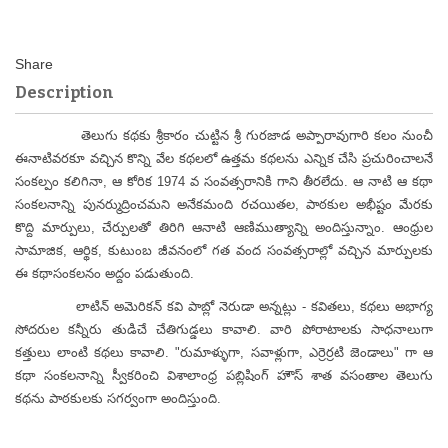
Description
తెలుగు కథకు శ్రీకారం చుట్టిన శ్రీ గురజాడ అప్పారావుగారి కలం నుంచీ
ఈనాటివరకూ వచ్చిన కొన్ని వేల కథలలో ఉత్తమ కథలను ఎన్నిక చేసి ప్రచురించాలనే
సంకల్పం కలిగినా, ఆ కోరిక 1974 వ సంవత్సరానికి గాని తీరలేదు. ఆ నాటి ఆ కథా
సంకలనాన్ని పునర్ముద్రించమని అనేకమంది రచయితల, పాఠకుల అభీష్టం మేరకు
కొద్ది మార్పులు, చేర్పులతో తిరిగి ఆనాటి ఆణిముత్యాన్ని అందిస్తున్నాం. ఆంధ్రుల
సామాజిక, ఆర్థిక, కుటుంబ జీవనంలో గత వంద సంవత్సరాల్లో వచ్చిన మార్పులకు
ఈ కథాసంకలనం అద్దం పడుతుంది.
లాటిన్ అమెరికన్ కవి పాబ్లో నెరుడా అన్నట్లు - కవితలు, కథలు అభాగ్య
సోదరుల కన్నీరు తుడిచే చేతిగుడ్డలు కావాలి. వారి పోరాటాలకు సాధనాలుగా
కత్తులు లాంటి కథలు కావాలి. "రుమాళ్ళుగా, సవాళ్లుగా, ఎర్రెర్రటి జెండాలు" గా ఆ
కథా సంకలనాన్ని స్వీకరించి విశాలాంధ్ర పబ్లిషింగ్ హౌస్ శాత వసంతాల తెలుగు
కథను పాఠకులకు సగర్వంగా అందిస్తుంది.