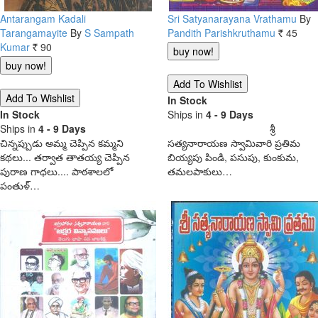
Antarangam Kadali
Sri Satyanarayana Vrathamu
By
Tarangamayite
By
S Sampath
Pandith Parishkruthamu
45
Rs.
Kumar
90
Rs.
In Stock
In Stock
Ships in
4 - 9 Days
Ships in
4 - 9 Days
శ్రీ
చిన్నప్పుడు అమ్మ చెప్పిన కమ్మని
సత్యనారాయణ స్వామివారి ప్రతిమ
కథలు... తర్వాత తాతయ్య చెప్పిన
బియ్యపు పిండి, పసుపు, కుంకుమ,
పురాణ గాధలు.... పాఠశాలలో
తమలపాకులు…
పంతుళ్…