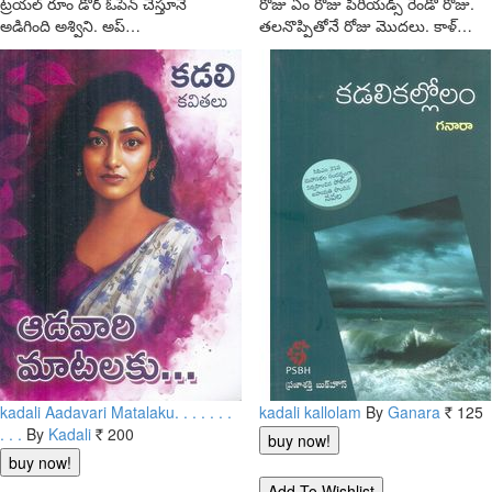
ట్రయల్ రూం డోర్ ఓపెన్ చేస్తూనే
రోజు ఏం రోజు పీరియడ్స్ రెండో రోజు.
అడిగింది అశ్విని. అప్…
తలనొప్పితోనే రోజు మొదలు. కాళ్…
kadali Aadavari Matalaku. . . . . . .
kadali kallolam
By
Ganara
125
Rs.
. . .
By
Kadali
200
Rs.