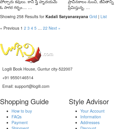
పోల్చారు కవులు. కానీ స్త్రీ హృదయమే
ప్రాచీనకాలం నుంచి, జీవితాన్ని
ఓ సాగర గర్భం.... …
ప్రేమిస్తున్న, …
Showing 258 Results for
Kadali Satyanarayana
Grid
|
List
« Previous
1
2
3
4
5
…
22
Next »
Logili Book House, Guntur city-522007
+91 9550146514
Email: support@logili.com
Shopping Guide
Style Advisor
How to buy
Your Account
FAQs
Information
Payment
Addresses
Shipment
Discount