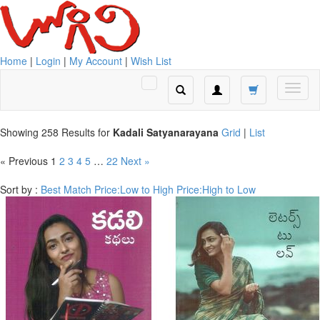
Home
|
Login
|
My Account
|
Wish List
Showing 258 Results for
Kadali Satyanarayana
Grid
|
List
« Previous
1
2
3
4
5
…
22
Next »
Sort by :
Best Match
Price:Low to High
Price:High to Low