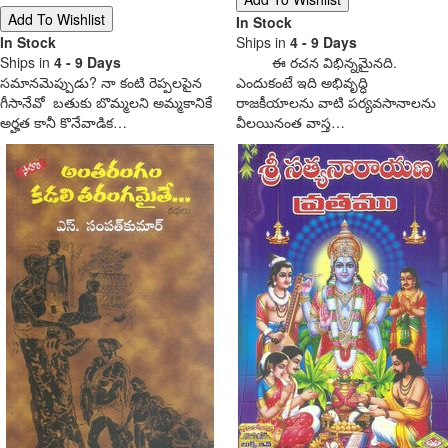
In Stock
In Stock
Ships in
4 - 9 Days
Ships in
4 - 9 Days
ఈ రచన విభిన్నమైనది.
సమానమెప్పుడు? నా కంటి రెప్పలపైన
ఎందుకంటే ఇది అభివృద్ధి
గీసానేవో బతుకు బొమ్మలని అమ్మకానికే
రాజకీయాలను వాటి పర్యవసానాలను
అర్హత కానీ కొనేవాడిక…
వీలయినంత వాస్త…