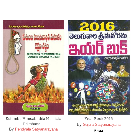
Kutumba Himsabadita Mahillala
Year Book 2016
Rakshana …
By
Gajula Satyanarayana
By
Pendyala Satyanarayana
144
Rs.