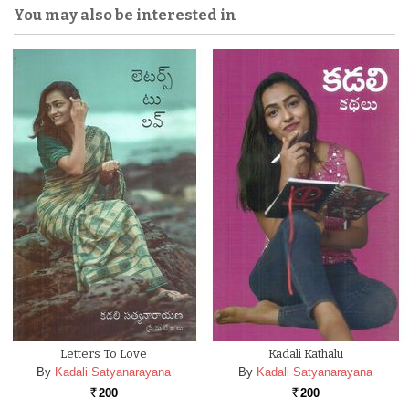
You may also be interested in
Letters To Love
Kadali Kathalu
By
Kadali Satyanarayana
By
Kadali Satyanarayana
200
200
Rs.
Rs.