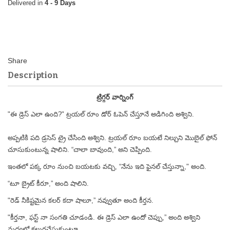
4 - 9 Days
Description
ట్రిగ్గర్ వార్నింగ్
"ఈ డ్రెస్ ఎలా ఉంది?" ట్రయల్ రూం డోర్ ఓపెన్ చేస్తూనే అడిగింది అశ్విని.
అప్పటికి పది డ్రసెస్ ట్రై చేసింది అశ్విని. ట్రయల్ రూం బయటే నిల్చుని మొబైల్ ఫోన్
చూసుకుంటున్న షాలిని. “చాలా బావుంది,” అని చెప్పింది.
ఇంతలో పక్క రూం నుంచి బయటకు వచ్చి, “నేను ఇది ఫైనల్ చేస్తున్నా," అంది.
“టూ బ్రైట్ కీరూ,” అంది షాలిని.
"రెడ్ నీకిష్టమైన కలర్ కదా షాలూ,” నవ్వుతూ అంది కీర్తన.
"కీర్తనా, ఫస్ట్ నా సంగతి చూడండి. ఈ డ్రెస్ ఎలా ఉందో చెప్పు,” అంది అశ్విని
మధ్యలో కలుగచేసుకుంటూ.