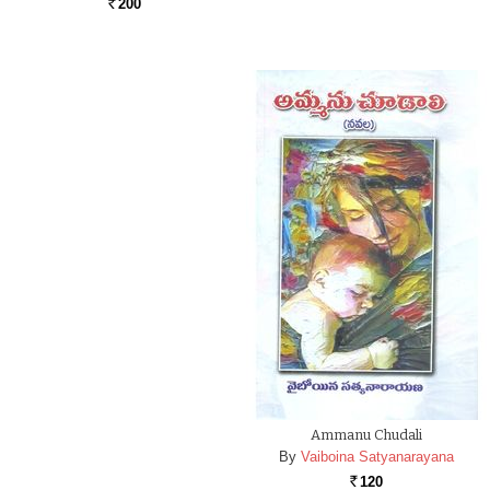
200
Rs.
Ammanu Chudali
By
Vaiboina Satyanarayana
120
Rs.