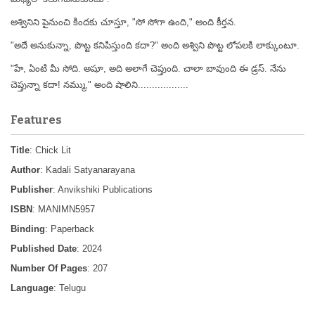
అశ్వినిని పైనుంచి కిందకు చూస్తూ, "సో సోగా ఉంది," అంది కీర్తన.
"అదే అనుకున్నా, పొట్ట కనిపిస్తుంది కదా?" అంది అశ్విని పొట్ట లోపలకి లాక్కుంటూ.
"హే, ఏంటి మీ సోది. అషూ, అది అలాగే చెప్తుంది. చాలా బావుంది ఈ డ్రస్. నేను
చెప్తున్నా కదా! నమ్ము," అంది షాలిని..................
Features
Title
: Chick Lit
Author
: Kadali Satyanarayana
Publisher
: Anvikshiki Publications
ISBN
: MANIMN5957
Binding
: Paperback
Published Date
: 2024
Number Of Pages
: 207
Language
: Telugu