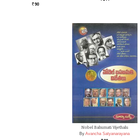
90
Rs.
Nobel Bahumati Vijethalu
By
Avancha Satyanarayana