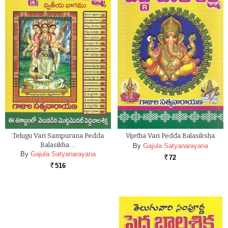
Telugu Vari Sampurana Pedda
Vijetha Vari Pedda Balasiksha
Balasikha …
By
Gajula Satyanarayana
By
Gajula Satyanarayana
72
Rs.
516
Rs.