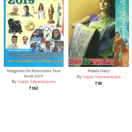
Teluguvari Sri Manorama Year
Mahila Dairy
Book 2019
By
Gajula Satyanarayana
By
Gajula Satyanarayana
90
Rs.
162
Rs.