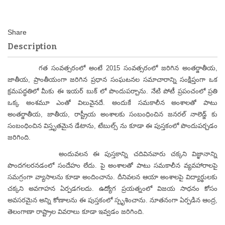
Description
గత సంవత్సరంలో అంటే 2015 సంవత్సరంలో జరిగిన అంతర్జాతీయ,
జాతీయ, ప్రాంతీయంగా జరిగిన ప్రధాన సంఘటనల సమాచారాన్ని సంక్షిప్తంగా ఒక
క్రమపద్ధతిలో మీకు ఈ ఇయర్ బుక్ లో పొందుపర్చాను. నేటి పోటీ ప్రపంచంలో ప్రతి
ఒక్క అంశమూ ఎంతో విలువైనదే. అందుకే సమకాలీన అంశాలతో పాటు
అంతర్జాతీయ, జాతీయ, రాష్ట్రీయ అంశాలకు సంబంధించిన జనరల్ నాలెడ్జ్ కు
సంబంధించిన విస్తృతమైన డేటాను, టేబుల్స్ ను కూడా ఈ పుస్తకంలో పొందుపర్చడం
జరిగింది.
అందువలన ఈ పుస్తకాన్ని చదివినవారు చక్కని విజ్ఞానాన్ని
పొందగలరనడంలో సందేహం లేదు. పై అంశాలతో పాటు సమకాలీన వ్యవహారాలపై
సమగ్రంగా వ్యాసాలను కూడా అందించాను. దీనివలన ఆయా అంశాలపై విద్యార్థులకు
చక్కని అవగాహన ఏర్పడగలదు. ఉద్యోగ ప్రయత్నంలో విజయ సాధనం కోసం
అవసరమైన అన్ని కోణాలను ఈ పుస్తకంలో స్పృశించాను. నూతనంగా ఏర్పడిన ఆంద్ర,
తెలంగాణా రాష్ట్రాల వివరాలు కూడా ఇవ్వడం జరిగింది.