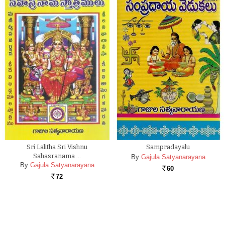
Sri Lalitha Sri Vishnu
Sampradayalu
Sahasranama …
By
Gajula Satyanarayana
By
Gajula Satyanarayana
60
Rs.
72
Rs.