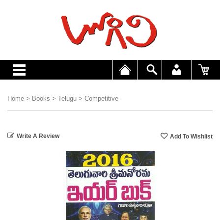
Home
>
Books
>
Telugu
>
Competitive
Write A Review