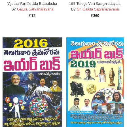
Vijetha Vari Pedda Balasiksha
169 Telugu Vari Sampradayalu
By
Gajula Satyanarayana
By
Sri Gajula Satyanarayana
72
360
Rs.
Rs.