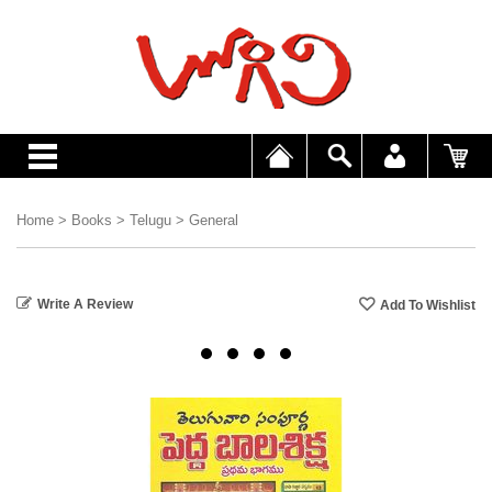
Home
>
Books
>
Telugu
>
General
Write A Review