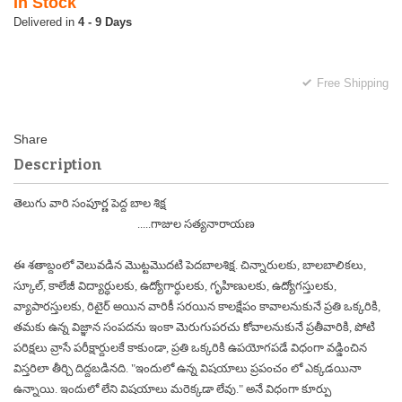
In Stock
4 - 9 Days
Free Shipping
Description
తెలుగు వారి సంపూర్ణ పెద్ద బాల శిక్ష
.....గాజుల సత్యనారాయణ
ఈ శతాబ్దంలో వెలువడిన మొట్టమొదటి పెదబాలశిక్ష. చిన్నారులకు, బాలబాలికలు,
స్కూల్, కాలేజీ విద్యార్ధులకు, ఉద్యోగార్ధులకు, గృహిణులకు, ఉద్యోగస్తులకు,
వ్యాపారస్తులకు, రిటైర్ అయిన వారికీ సరయిన కాలక్షేపం కావాలనుకునే ప్రతి ఒక్కరికి,
తమకు ఉన్న విజ్ఞాన సంపదను ఇంకా మెరుగుపరచు కోవాలనుకునే ప్రతీవారికి, పోటి
పరిక్షలు వ్రాసే పరీక్షార్దులకే కాకుండా, ప్రతి ఒక్కరికి ఉపయోగపడే విధంగా వడ్డించిన
విస్తరిలా తీర్చి దిద్దబడినది.
"ఇందులో ఉన్న విషయాలు ప్రపంచం లో ఎక్కడయినా
ఉన్నాయి. ఇందులో లేని విషయాలు మరెక్కడా లేవు."
అనే విధంగా కూర్పు