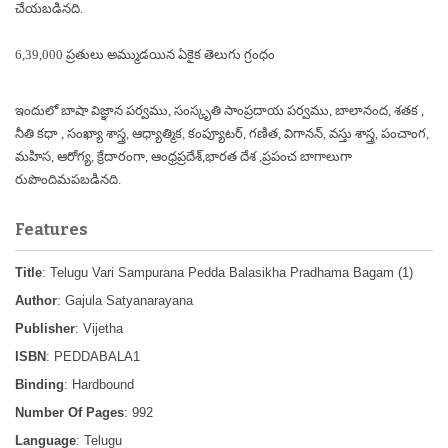
చేయబడినది.
6,39,000 ప్రతులు అమ్ముడయిన ఏకైక తెలుగు గ్రంధం
ఇందులో బాషా విజ్ఞాన పర్వము, సంస్కృతి సాంప్రదాయ పర్వము, బాలానంద, శతక ,
నీతి కధా , సంఖ్యా శాస్త్ర, ఆధ్యాత్మిక, కంప్యూటర్, గణిత, విగానన్, వస్తు శాస్త్ర, పంచాంగ,
మహిస, ఆరోగ్య, క్రేదారంగా, ఆంధ్రప్రదేశ్,భారత దేశ ,ప్రపంచ బాగాలుగా
రుపొందిమపబడినది.
Features
Title
: Telugu Vari Sampurana Pedda Balasikha Pradhama Bagam (1)
Author
: Gajula Satyanarayana
Publisher
: Vijetha
ISBN
: PEDDABALA1
Binding
: Hardbound
Number Of Pages
: 992
Language
: Telugu