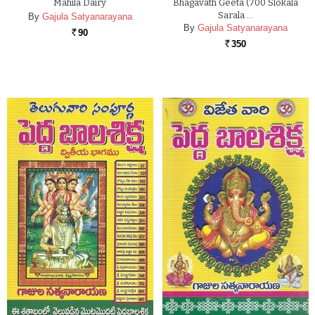
Mahila Dairy
Bhagavath Geeta (700 Slokala
Sarala …
By
Gajula Satyanarayana
By
Gajula Satyanarayana
90
Rs.
350
Rs.