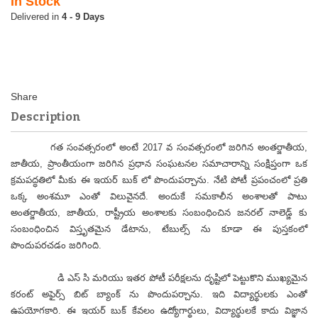
In Stock
4 - 9 Days
Description
గత సంవత్సరంలో అంటే 2017 వ సంవత్సరంలో జరిగిన అంతర్జాతీయ,
జాతీయ, ప్రాంతీయంగా జరిగిన ప్రధాన సంఘటనల సమాచారాన్ని సంక్షిప్తంగా ఒక
క్రమపద్ధతిలో మీకు ఈ ఇయర్ బుక్ లో పొందుపర్చాను. నేటి పోటీ ప్రపంచంలో ప్రతి
ఒక్క అంశమూ ఎంతో విలువైనదే. అందుకే సమకాలీన అంశాలతో పాటు
అంతర్జాతీయ, జాతీయ, రాష్ట్రీయ అంశాలకు సంబంధించిన జనరల్ నాలెడ్జ్ కు
సంబంధించిన విస్తృతమైన డేటాను, టేబుల్స్ ను కూడా ఈ పుస్తకంలో
పొందుపరచడం జరిగింది.
డి ఎస్ సి మరియు ఇతర పోటీ పరీక్షలను దృష్టిలో పెట్టుకొని ముఖ్యమైన
కరంట్ అఫైర్స్ బిట్ బ్యాంక్ ను పొందుపర్చాను. ఇది విద్యార్థులకు ఎంతో
ఉపయోగకారి. ఈ ఇయర్ బుక్ కేవలం ఉద్యోగార్థులు, విద్యార్థులకే కాదు విజ్ఞాన