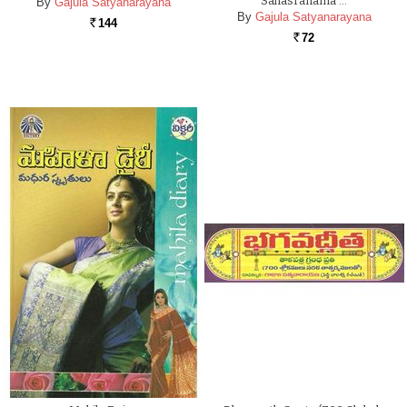
Sahasranama …
By
Gajula Satyanarayana
By
Gajula Satyanarayana
144
Rs.
72
Rs.