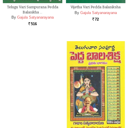
Telugu Vari Sampurana Pedda
Vijetha Vari Pedda Balasiksha
Balasikha …
By
Gajula Satyanarayana
By
Gajula Satyanarayana
72
Rs.
516
Rs.