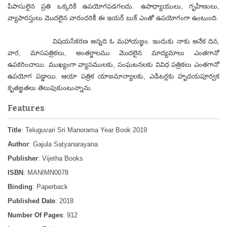
పిపాసులైన ప్రతి ఒక్కరికి ఉపయోగపడగలదు. ఉపాధ్యాయులు, గృహిణులు,
వ్యాపారస్తులు మొదలైన వారందరికీ ఈ ఇయర్ బుక్ ఎంతో ఉపయోగంగా ఉంటుంది.
విషయసేకరణ అన్నది ఓ మహాయజ్ఞం. ఇందుకు నాకు అనేక దిన,
వార, మాసపత్రికలు, అంతర్జాలము మొదలైన మాద్యమాలు ఎంతగానో
ఉపకరించాయి. ముఖ్యంగా వ్యాసములకు, సంఘటనలకు వివిధ పత్రికలు ఎంతగానో
ఉపయోగ పడ్డాయి. ఆయా పత్రిక యాజమాన్యాలకు, ఎడిటర్లకు హృదయపూర్వక
కృతఙ్ఞతలు తెలుపుకుంటున్నాను.
Features
Title
: Teluguvari Sri Manorama Year Book 2019
Author
: Gajula Satyanarayana
Publisher
: Vijetha Books
ISBN
: MANIMN0078
Binding
: Paperback
Published Date
: 2018
Number Of Pages
: 912