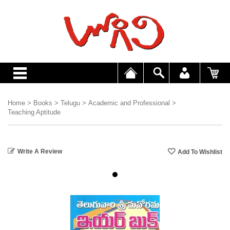
Home
>
Books
>
Telugu
>
Academic and Professional
>
Teaching Aptitude
Write A Review