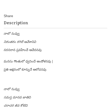
Description
నాలో నువ్వు
నిరంతరం రగిలే ఆవేశానివి
నరనరాన ప్రవహించే ఆవేదనవు
మనసు గొంతులో ధ్వనించే ఆందోళనవు |
ప్రతి అక్షరంలో కూర్చునే ఆలోచనవు
నాలో నువ్వు
సమస్త మానవ జాతివి
చరాచర జీవ కోటివి