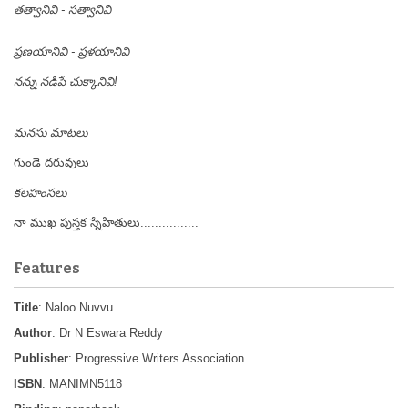
తత్వానివి - సత్వానివి
ప్రణయానివి - ప్రళయానివి
నన్ను నడిపే చుక్కానివి!
మనసు మాటలు
గుండె దరువులు
కలహంసలు
నా ముఖ పుస్తక స్నేహితులు................
Features
Title
: Naloo Nuvvu
Author
: Dr N Eswara Reddy
Publisher
: Progressive Writers Association
ISBN
: MANIMN5118