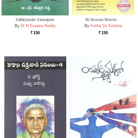
Sahityamlo Samajam
Ni Kosam Nuvvu. . .
By
Dr N Eswara Reddy
By
Kotha Sri Krishna
150
150
Rs.
Rs.