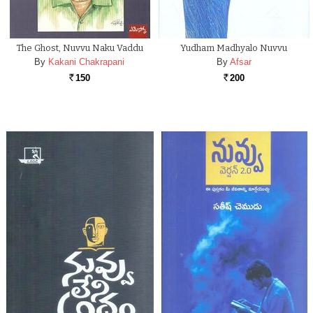
The Ghost, Nuvvu Naku Vaddu
Yudham Madhyalo Nuvvu
By
Kakani Chakrapani
By
Afsar
150
200
Rs.
Rs.