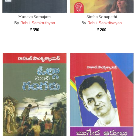
Manava Samajam
Simha Senapathi
By
Rahul Samkruthyan
By
Rahul Sankrityayan
350
200
Rs.
Rs.