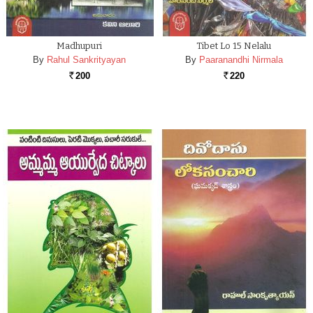
Madhupuri
Tibet Lo 15 Nelalu
By
Rahul Sankrityayan
By
Paaranandhi Nirmala
200
220
Rs.
Rs.