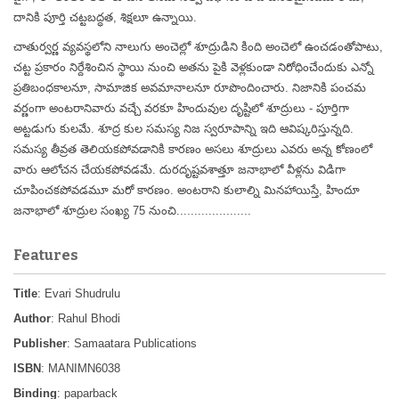
దానికి పూర్తి చట్టబద్ధత, శిక్షలూ ఉన్నాయి.
చాతుర్వర్ణ వ్యవస్థలోని నాలుగు అంచెల్లో శూద్రుడిని కింది అంచెలో ఉంచడంతోపాటు,
చట్ట ప్రకారం నిర్దేశించిన స్థాయి నుంచి అతను పైకి వెళ్లకుండా నిరోధించేందుకు ఎన్నో
ప్రతిబంధకాలనూ, సామాజిక అవమానాలనూ రూపొందించారు. నిజానికి పంచమ
వర్ణంగా అంటరానివారు వచ్చే వరకూ హిందువుల దృష్టిలో శూద్రులు - పూర్తిగా
అట్టడుగు కులమే. శూద్ర కుల సమస్య నిజ స్వరూపాన్ని ఇది ఆవిష్కరిస్తున్నది.
సమస్య తీవ్రత తెలియకపోవడానికి కారణం అసలు శూద్రులు ఎవరు అన్న కోణంలో
వారు ఆలోచన చేయకపోవడమే. దురదృష్టవశాత్తూ జనాభాలో వీళ్లను విడిగా
చూపించకపోవడమూ మరో కారణం. అంటరాని కులాల్ని మినహాయిస్తే, హిందూ
జనాభాలో శూద్రుల సంఖ్య 75 నుంచి.....................
Features
Title
: Evari Shudrulu
Author
: Rahul Bhodi
Publisher
: Samaatara Publications
ISBN
: MANIMN6038
Binding
: paparback