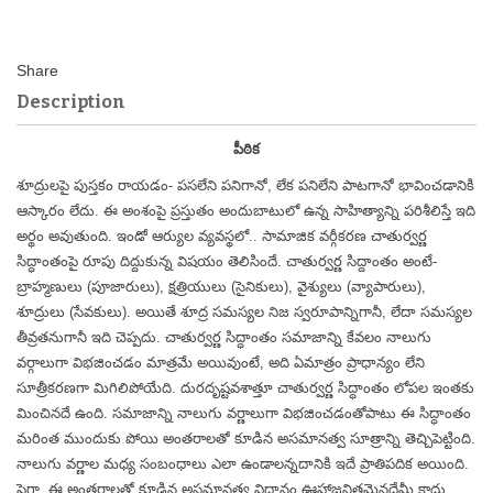
Description
పీఠిక
శూద్రులపై పుస్తకం రాయడం- పసలేని పనిగానో, లేక పనిలేని పాటగానో భావించడానికి
ఆస్కారం లేదు. ఈ అంశంపై ప్రస్తుతం అందుబాటులో ఉన్న సాహిత్యాన్ని పరిశీలిస్తే ఇది
అర్థం అవుతుంది. ఇండో ఆర్యుల వ్యవస్థలో.. సామాజిక వర్గీకరణ చాతుర్వర్ణ
సిద్ధాంతంపై రూపు దిద్దుకున్న విషయం తెలిసిందే. చాతుర్వర్ణ సిద్దాంతం అంటే-
బ్రాహ్మణులు (పూజారులు), క్షత్రియులు (సైనికులు), వైశ్యులు (వ్యాపారులు),
శూద్రులు (సేవకులు). అయితే శూద్ర సమస్యల నిజ స్వరూపాన్నిగానీ, లేదా సమస్యల
తీవ్రతనుగానీ ఇది చెప్పదు. చాతుర్వర్ణ సిద్ధాంతం సమాజాన్ని కేవలం నాలుగు
వర్గాలుగా విభజించడం మాత్రమే అయివుంటే, అది ఏమాత్రం ప్రాధాన్యం లేని
సూత్రీకరణగా మిగిలిపోయేది. దురదృష్టవశాత్తూ చాతుర్వర్ణ సిద్ధాంతం లోపల ఇంతకు
మించినదే ఉంది. సమాజాన్ని నాలుగు వర్ణాలుగా విభజించడంతోపాటు ఈ సిద్ధాంతం
మరింత ముందుకు పోయి అంతరాలతో కూడిన అసమానత్వ సూత్రాన్ని తెచ్చిపెట్టింది.
నాలుగు వర్ణాల మధ్య సంబంధాలు ఎలా ఉండాలన్నదానికి ఇదే ప్రాతిపదిక అయింది.
పైగా, ఈ అంతరాలతో కూడిన అసమానత్వ విధానం ఊహాజనితమైనదేమీ కాదు,