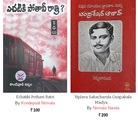
Echatiki Pothavi Ratri
Viplava Sahacharula Gnapakala
Madya …
By
Kondepudi Nirmala
By
Nirmala Nanda
100
Rs.
200
Rs.