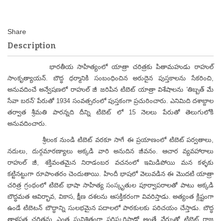
Description
భారతీయ సాహిత్యంలో యాత్రా చరిత్రకు పితామహుడు రాహుల్
సాంకృత్యాయన్. బౌద్ధ ధర్మానికి సంబంధించిన అరుదైన పుస్తకాలను సేకరించి,
అనువదించే అన్వేషణలో రాహుల్ జీ జరిపిన టిబెట్ యాత్రా విశేషాలను 'తిబ్బత్ మే
సేవా బరన్' పేరుతో 1934 సంవత్సరంలో పుస్తకంగా ప్రచురించారు. ఎనిమిది దశాబ్దాల
తర్వాత శ్రీమతి పారన్నది దీన్ని టిబెట్ లో 15 నెలలు పేరుతో తెలుగులోకి
అనువదించారు.
శ్రీలంక నుండి టిబెట్ వరకూ సాగే ఈ ప్రయాణంలో టిబెట్ పర్వతాలు,
నదులు, దుర్గమారణ్యాలు అక్కడి వారి అనుదిన జీవనం. ఆచార వ్యవహారాలు
రాహుల్ జీ, శక్తివంతమైన నిరాడంబర వచనంలో ఇమిడిపోయి మన కళ్ళకు
కట్టినట్టుగా రూపాంతరం చెందుతాయి. హిందీ భాషలో వెలువడిన ఈ మొదటి యాత్రా
చరిత్ర గ్రంథంలో టిబెట్ భాషా సాహిత్య సంస్కృతుల పూర్వాపరాలతో పాటు అక్కడి
బౌద్ధమత ఆవిర్భావ, వికాస, క్షీణ దశలను ఆసక్తికరంగా వివరిస్తాడు. అత్యంత క్లిష్టంగా
ఉండే టిబెటన్ బౌద్ధాన్ని సులభమైన పదాలలో పాఠకులకు పరిచయం చేస్తాడు. బౌద్ధ
తాళపత్ర చరిత్రను ఎంత సునిశితంగా పరిష్కరిస్తాడో అంతే నేర్పుతో టిబెట్ రాజ