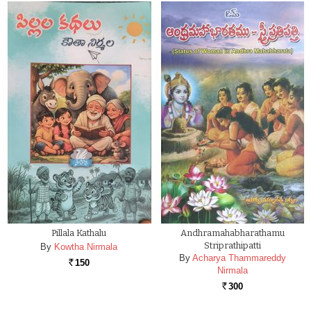
Pillala Kathalu
Andhramahabharathamu
Striprathipatti
By
Kowtha Nirmala
By
Acharya Thammareddy
150
Rs.
Nirmala
300
Rs.