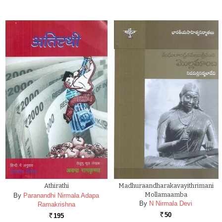
Athirathi
Madhuraandharakavayithrimani
Mollamaamba
By
Paranandhi Nirmala Adapa
By
N Nirmala Devi
Ramakrishna
50
195
Rs.
Rs.