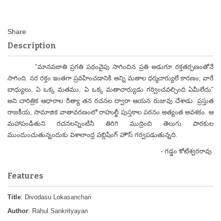
Description
"మానవజాతి ప్రగతి పథంవైపు సాగించిన ప్రతి అడుగూ రక్తతర్పణంతోనే
సాగింది. నర రక్తం ఇంతగా ప్రవహించడానికి అన్ని మతాల ధర్మచార్యులే కారణం; వారే
బాధ్యులు, ఏ ఒక్క మతము, ఏ ఒక్క మతాచార్యుడు గర్వించవల్సింది ఏమీలేదు"
అని చారిత్రిక ఆధారాల రీత్యా తన రచనల ద్వారా ఆయన రుజువు చేశాడు. ప్రస్తుత
రాజకీయ, సామాజిక వాతావరణంలో రాహుల్జీ పుస్తకాల పఠనం అత్యంత అవశకం. ఆ
మహాపండితుని రచనలన్నింటినీ తిరిగి ముద్రించి తెలుగు పాఠకుల
ముందుంచుతున్నందుకు విశాలాంధ్ర పబ్లిషింగ్ హౌస్ గర్వపడుతున్నది.
- గడ్డం కోటేశ్వరరావు
Features
Title
: Divodasu Lokasanchari
Author
: Rahul Sankrityayan