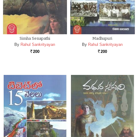
Simha Senapathi
Madhupuri
By
Rahul Sankrityayan
By
Rahul Sankrityayan
200
200
Rs.
Rs.