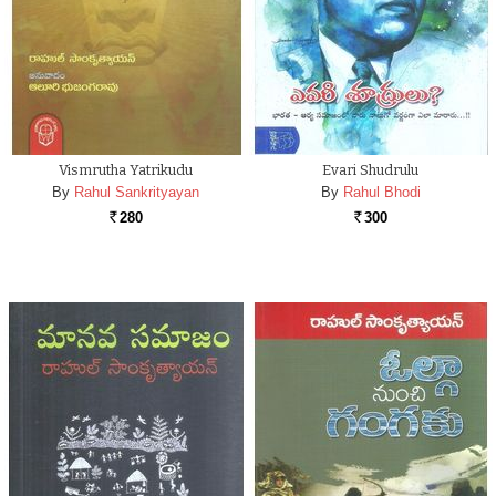
Vismrutha Yatrikudu
Evari Shudrulu
By
Rahul Sankrityayan
By
Rahul Bhodi
280
300
Rs.
Rs.