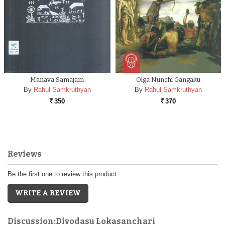
Manava Samajam
Olga Nunchi Gangaku
By
Rahul Samkruthyan
By
Rahul Samkruthyan
350
370
Rs.
Rs.
Reviews
Be the first one to review this product
WRITE A REVIEW
Discussion:Divodasu Lokasanchari