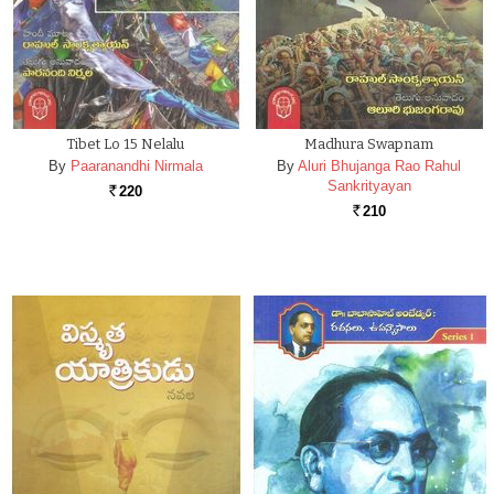
Tibet Lo 15 Nelalu
Madhura Swapnam
By
Paaranandhi Nirmala
By
Aluri Bhujanga Rao Rahul
Sankrityayan
220
Rs.
210
Rs.