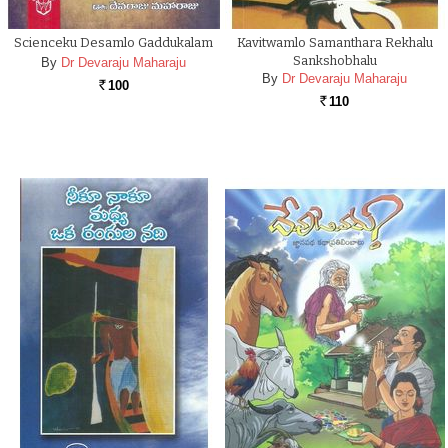
Scienceku Desamlo Gaddukalam
Kavitwamlo Samanthara Rekhalu
Sankshobhalu
By
Dr Devaraju Maharaju
By
Dr Devaraju Maharaju
100
Rs.
110
Rs.