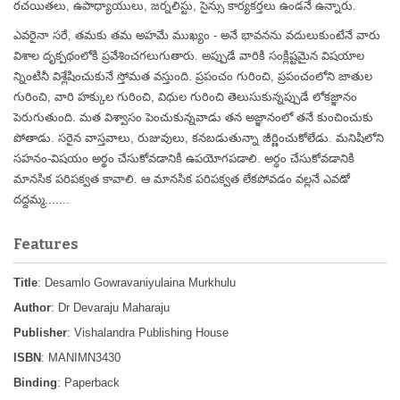
రచయితలు, ఉపాధ్యాయులు, జర్నలిస్టు, సైన్సు కార్యకర్తలు ఉండనే ఉన్నారు.
ఎవరైనా సరే, తమకు తమ అహమే ముఖ్యం - అనే భావనను వదులుకుంటేనే వారు
విశాల దృక్పథంలోకి ప్రవేశించగలుగుతారు. అప్పుడే వారికి సంక్లిష్టమైన విషయాల
న్నింటినీ విశ్లేషించుకునే స్తోమత వస్తుంది. ప్రపంచం గురించి, ప్రపంచంలోని జాతుల
గురించి, వారి హక్కుల గురించి, విధుల గురించి తెలుసుకున్నప్పుడే లోకజ్ఞానం
పెరుగుతుంది. మత విశ్వాసం పెంచుకున్నవాడు తన అజ్ఞానంలో తనే కుంచించుకు
పోతాడు. సరైన వాస్తవాలు, రుజువులు, కనబడుతున్నా జీర్ణించుకోలేడు. మనిషిలోని
సహనం-విషయం అర్థం చేసుకోవడానికి ఉపయోగపడాలి. అర్ధం చేసుకోవడానికి
మానసిక పరిపక్వత కావాలి. ఆ మానసిక పరిపక్వత లేకపోవడం వల్లనే ఎవడో
దద్దమ్మ.......
Features
Title
: Desamlo Gowravaniyulaina Murkhulu
Author
: Dr Devaraju Maharaju
Publisher
: Vishalandra Publishing House
ISBN
: MANIMN3430
Binding
: Paperback