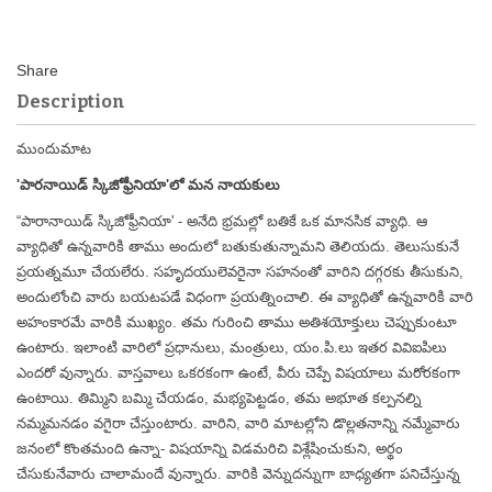
Description
ముందుమాట
'పారనాయిడ్ స్కిజోఫ్రీనియా'లో మన నాయకులు
“పారానాయిడ్ స్కిజోఫ్రీనియా' - అనేది భ్రమల్లో బతికే ఒక మానసిక వ్యాధి. ఆ
వ్యాధితో ఉన్నవారికి తాము అందులో బతుకుతున్నామని తెలియదు. తెలుసుకునే
ప్రయత్నమూ చేయలేరు. సహృదయులెవరైనా సహనంతో వారిని దగ్గరకు తీసుకుని,
అందులోంచి వారు బయటపడే విధంగా ప్రయత్నించాలి. ఈ వ్యాధితో ఉన్నవారికి వారి
అహంకారమే వారికి ముఖ్యం. తమ గురించి తాము అతిశయోక్తులు చెప్పుకుంటూ
ఉంటారు. ఇలాంటి వారిలో ప్రధానులు, మంత్రులు, యం.పి.లు ఇతర వివిఐపిలు
ఎందరో వున్నారు. వాస్తవాలు ఒకరకంగా ఉంటే, వీరు చెప్పే విషయాలు మరోరకంగా
ఉంటాయి. తిమ్మిని బమ్మి చేయడం, మభ్యపెట్టడం, తమ అభూత కల్పనల్ని
నమ్మమనడం వగైరా చేస్తుంటారు. వారిని, వారి మాటల్లోని డొల్లతనాన్ని నమ్మేవారు
జనంలో కొంతమంది ఉన్నా- విషయాన్ని విడమరిచి విశ్లేషించుకుని, అర్థం
చేసుకునేవారు చాలామందే వున్నారు. వారికి వెన్నుదన్నుగా బాధ్యతగా పనిచేస్తున్న