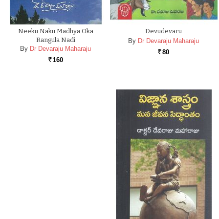
Neeku Naku Madhya Oka
Devudevaru
Rangula Nadi
By
Dr Devaraju Maharaju
By
Dr Devaraju Maharaju
80
Rs.
160
Rs.