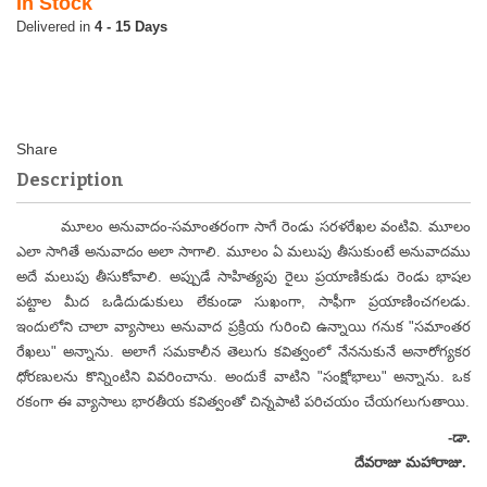
In Stock
4 - 15 Days
Description
మూలం అనువాదం-సమాంతరంగా సాగే రెండు సరళరేఖల వంటివి. మూలం
ఎలా సాగితే అనువాదం అలా సాగాలి. మూలం ఏ మలుపు తీసుకుంటే అనువాదము
అదే మలుపు తీసుకోవాలి. అప్పుడే సాహిత్యపు రైలు ప్రయాణికుడు రెండు భాషల
పట్టాల మీద ఒడిదుడుకులు లేకుండా సుఖంగా, సాఫీగా ప్రయాణించగలడు.
ఇందులోని చాలా వ్యాసాలు అనువాద ప్రక్రియ గురించి ఉన్నాయి గనుక "సమాంతర
రేఖలు" అన్నాను. అలాగే సమకాలీన తెలుగు కవిత్వంలో నేననుకునే అనారోగ్యకర
ధోరణులను కొన్నింటిని వివరించాను. అందుకే వాటిని "సంక్షోభాలు" అన్నాను. ఒక
రకంగా ఈ వ్యాసాలు భారతీయ కవిత్వంతో చిన్నపాటి పరిచయం చేయగలుగుతాయి.
-డా.
దేవరాజు మహారాజు.