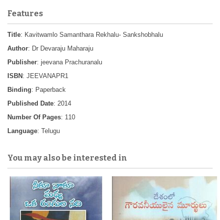
Features
Title
: Kavitwamlo Samanthara Rekhalu- Sankshobhalu
Author
: Dr Devaraju Maharaju
Publisher
: jeevana Prachuranalu
ISBN
: JEEVANAPR1
Binding
: Paperback
Published Date
: 2014
Number Of Pages
: 110
Language
: Telugu
You may also be interested in