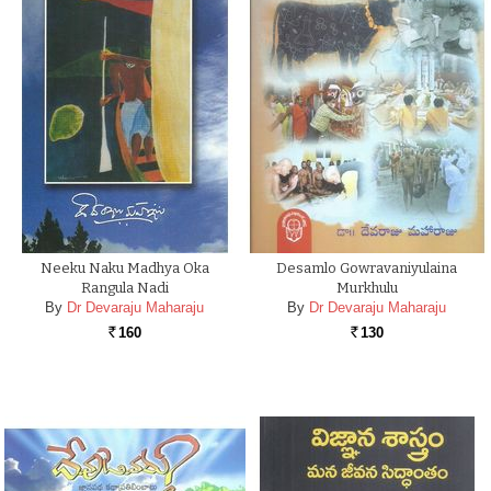
Neeku Naku Madhya Oka
Desamlo Gowravaniyulaina
Rangula Nadi
Murkhulu
By
Dr Devaraju Maharaju
By
Dr Devaraju Maharaju
160
130
Rs.
Rs.