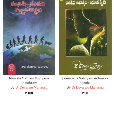
Manishi Matham Vignyana
Jaanapada Sahityam Adhunika
Saasthram
Spruha
By
Dr Devaraju Maharaju
By
Dr Devaraju Maharaju
180
90
Rs.
Rs.