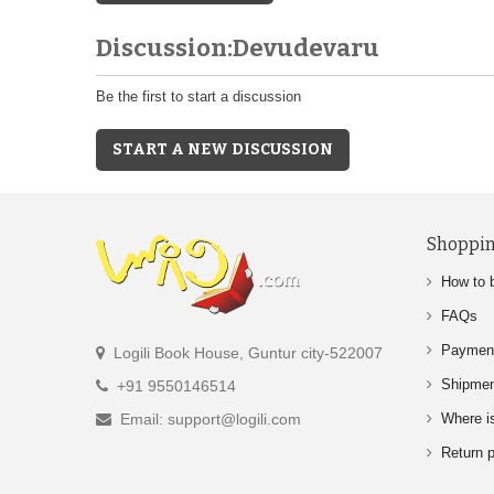
Discussion:Devudevaru
Be the first to start a discussion
START A NEW DISCUSSION
Shoppin
How to 
FAQs
Paymen
Logili Book House, Guntur city-522007
Shipme
+91 9550146514
Email: support@logili.com
Where i
Return p