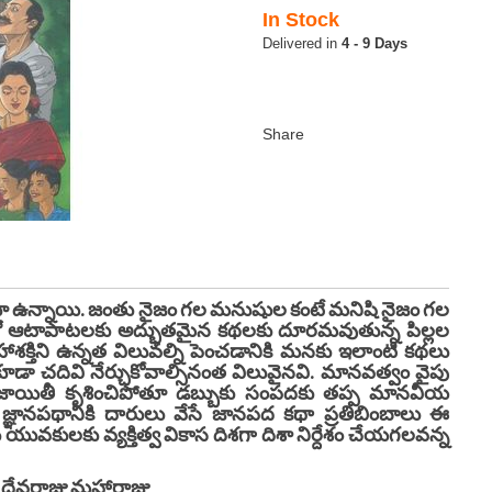
In Stock
4 - 9 Days
్నాయి. జంతు నైజం గల మనుషుల కంటే మనిషి నైజం గల
ో ఆటాపాటలకు అద్భుతమైన కథలకు దూరమవుతున్న పిల్లల
ఊహాశక్తిని ఉన్నత విలువల్ని పెంచడానికి మనకు ఇలాంటి కథలు
ు కూడా చదివి నేర్చుకోవాల్సినంత విలువైనవి. మానవత్వం వైపు
నిజాయితీ కృశించిపోతూ డబ్బుకు సంపదకు తప్ప మానవీయ
్ఞానపథానికి దారులు వేసే జానపద కథా ప్రతిబింబాలు ఈ
ువకులకు వ్యక్తిత్వ వికాస దిశగా దిశా నిర్దేశం చేయగలవన్న
హారాజు