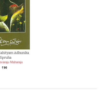
Sahityam Adhunika
Spruha
evaraju Maharaju
90
Rs.