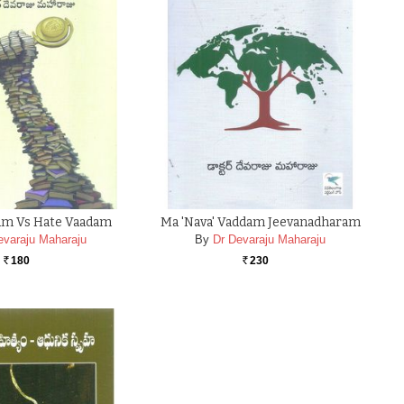
am Vs Hate Vaadam
Ma 'nava' Vaddam Jeevanadharam
evaraju Maharaju
By
Dr Devaraju Maharaju
180
230
Rs.
Rs.