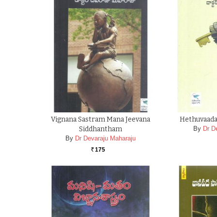
Vignana Sastram Mana Jeevana
Hethuvaad
Siddhantham
By
Dr D
By
Dr Devaraju Maharaju
175
Rs.