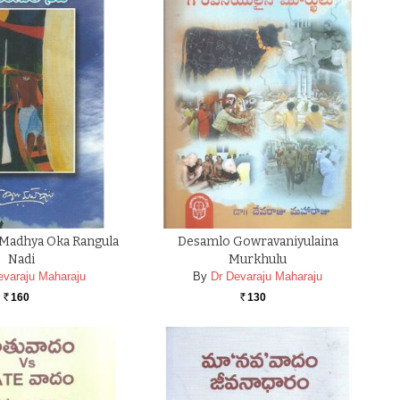
Madhya Oka Rangula
Desamlo Gowravaniyulaina
Nadi
Murkhulu
evaraju Maharaju
By
Dr Devaraju Maharaju
160
130
Rs.
Rs.