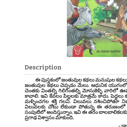
Description
ఈ పుస్తకంలో జంతువుల కథలు మనుషుల కథలూ ఉన
జంతువుల కథలు చెప్పడం మేలు. ఆధునిక యుగంల
చెంతకు వింతల్ని గిలిగింతల్ని మోసుకెళ్ళి వారిలో 
కావాలి. ఇవి కేవలం పిల్లలకు మాత్రమే కాదు. పెద్దల
మళ్ళించగల శక్తి గలవి. విలువలు నశించిపోతూ 
విలువలకు చోటు లేకుండా పోతున్న ఈ తరుణంలో జ
సంపుటిలో అందిస్తున్నాం. ఇవి ఈ తరం బాలబాలికలకు య
ప్రగాఢ విశ్వాసం మాకుంది.
- డా దేవరాజు మ