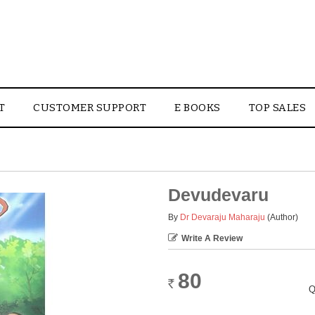
T
CUSTOMER SUPPORT
E BOOKS
TOP SALES
Devudevaru
By
Dr Devaraju Maharaju
(Author)
Write A Review
80
Rs.
Q