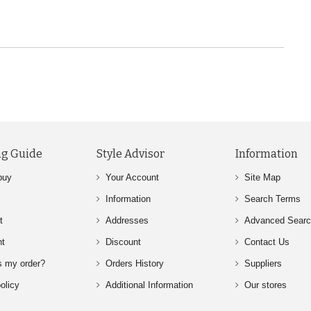
g Guide
Style Advisor
Information
buy
Your Account
Site Map
Information
Search Terms
t
Addresses
Advanced Sear
nt
Discount
Contact Us
s my order?
Orders History
Suppliers
olicy
Additional Information
Our stores