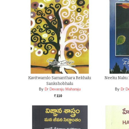
Kavitwamlo Samanthara Rekhalu
Neeku Naku 
Sankshobhalu
By
Dr Devaraju Maharaju
By
Dr D
110
Rs.