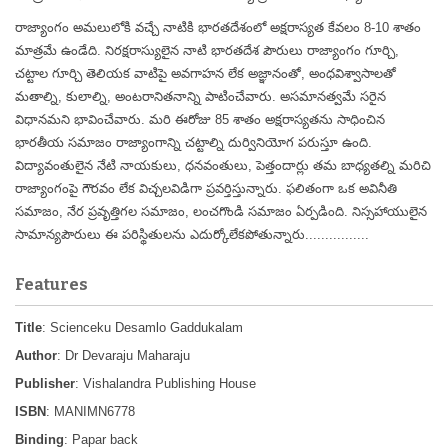
రాజ్యాంగం అమలులోకి వచ్చే నాటికి భారతదేశంలో అక్షరాస్యత కేవలం 8-10 శాతం
మాత్రమే ఉండేది. నిరక్షరాస్యులైన నాటి భారతదేశ పౌరులు రాజ్యాంగం గూర్చి,
చట్టాల గూర్చి తెలియక వాటిపై అవగాహన లేక అజ్ఞానంతో, అంధవిశ్వాసాలతో
మతాల్ని, కులాల్ని, అంటరానితనాన్ని పాటించేవారు. అసమానత్వమే సరైన
విధానమని భావించేవారు. మరి ఈరోజు 85 శాతం అక్షరాస్యతను సాధించిన
భారతీయ సమాజం రాజ్యాంగాన్ని చట్టాల్ని దుర్వినియోగ పరుస్తూ ఉంది.
విద్యావంతులైన నేటి నాయకులు, ధనవంతులు, పెత్తందార్లు తమ బాధ్యతల్ని మరిచి
రాజ్యాంగంపై గౌరవం లేక విచ్చలవిడిగా ప్రవర్తిస్తున్నారు. ఫలితంగా ఒక అవినీతి
సమాజం, నేర ప్రవృత్తిగల సమాజం, లంచగొండి సమాజం ఏర్పడింది. నిస్సహాయులైన
సామాన్యపౌరులు ఈ పరిస్థితులను ఎదుర్కోలేకపోతున్నారు................
Features
Title
: Scienceku Desamlo Gaddukalam
Author
: Dr Devaraju Maharaju
Publisher
: Vishalandra Publishing House
ISBN
: MANIMN6778
Binding
: Papar back