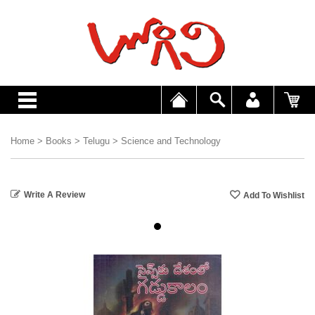
Home
>
Books
>
Telugu
>
Science and Technology
Write A Review