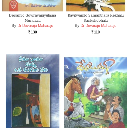
Desamlo Gowravaniyulaina
Kavitwamlo Samanthara Rekhalu
Murkhulu
Sankshobhalu
By
Dr Devaraju Maharaju
By
Dr Devaraju Maharaju
130
110
Rs.
Rs.