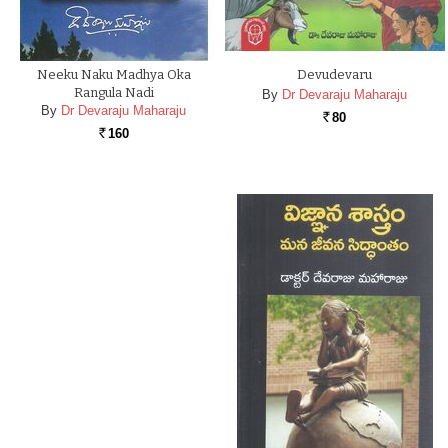
Neeku Naku Madhya Oka
Devudevaru
Rangula Nadi
By
Dr Devaraju Maharaju
By
Dr Devaraju Maharaju
80
Rs.
160
Rs.