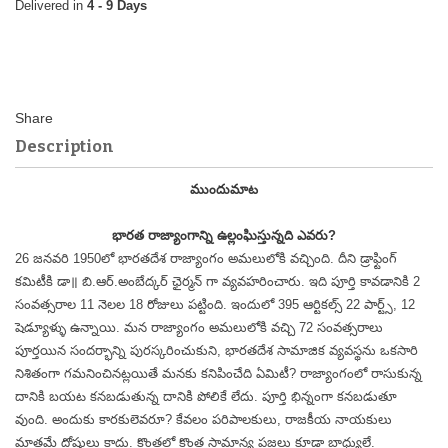
4 - 9 Days
Description
ముందుమాట
భారత రాజ్యాంగాన్ని ఉల్లంఘిస్తున్నది ఎవరు?
26 జనవరి 1950లో భారతదేశ రాజ్యాంగం అమలులోకి వచ్చింది. దీని డ్రాఫ్టింగ్
కమిటీకి డా॥ బి.ఆర్.అంబేద్కర్ ఛైర్మన్ గా వ్యవహరించారు. ఇది పూర్తి కావడానికి 2
సంవత్సరాల 11 నెలల 18 రోజులు పట్టింది. ఇందులో 395 ఆర్టికల్స్ 22 పార్ట్స్, 12
షెడ్యూళ్ళు ఉన్నాయి. మన రాజ్యాంగం అమలులోకి వచ్చి 72 సంవత్సరాలు
పూర్తయిన సందర్భాన్ని పురస్కరించుకుని, భారతదేశ సామాజిక వ్యవస్థను ఒకసారి
నిశితంగా గమనించినట్లయితే మనకు కనిపించేది ఏమిటీ? రాజ్యాంగంలో రాసుకున్న
దానికి బయట కనబడుతున్న దానికి పోలికే లేదు. పూర్తి భిన్నంగా కనబడుతూ
వుంది. అందుకు కారకులెవరూ? కేవలం పరిపాలకులు, రాజకీయ నాయకులు
మాత్రమే దోషులు కాదు. కొంతలో కొంత సామాన్య ప్రజలు కూడా బాధ్యులే.