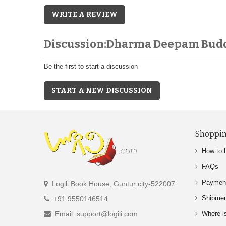
WRITE A REVIEW
Discussion:Dharma Deepam Budd
Be the first to start a discussion
START A NEW DISCUSSION
Shoppin
How to 
FAQs
Paymen
Logili Book House, Guntur city-522007
Shipme
+91 9550146514
Email: support@logili.com
Where i