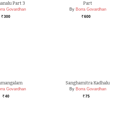
analu Part 3
Part
rra Govardhan
By
Borra Govardhan
300
600
Rs.
Rs.
amangalam
Sanghamitra Kadhalu
rra Govardhan
By
Borra Govardhan
40
75
Rs.
Rs.