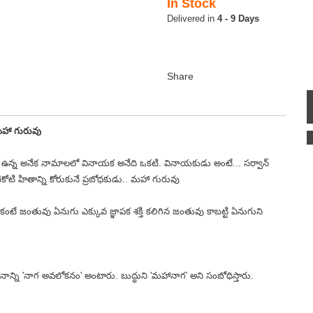
In Stock
4 - 9 Days
హా గురువు
ి ఉన్న అనేక నామాలలో వినాయక అనేది ఒకటి. వినాయకుడు అంటే... సర్వాన్
కోటి హితాన్ని కోరుకునే ప్రబోధకుడు.. మహా గురువు
కంటే జంతువు ఏనుగు ఎక్కువ జ్ఞాపక శక్తి కలిగిన జంతువు కాబట్టి ఏనుగుని
ధానాన్ని 'నాగ అవలోకనం' అంటారు. బుద్ధుని 'మహానాగ' అని సంబోధిస్తారు.