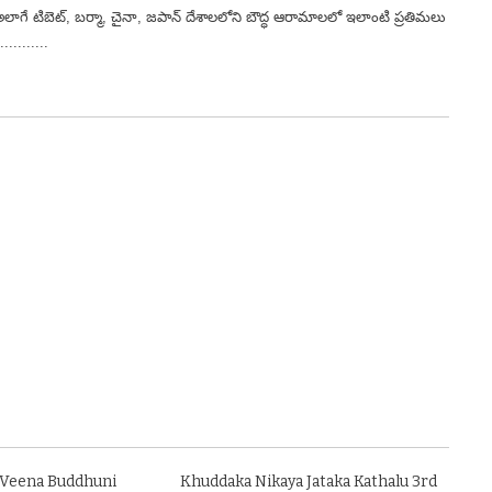
గే టిబెట్, బర్మా, చైనా, జపాన్ దేశాలలోని బౌద్ధ ఆరామాలలో ఇలాంటి ప్రతిమలు
.........
Veena Buddhuni
Khuddaka Nikaya Jataka Kathalu 3rd