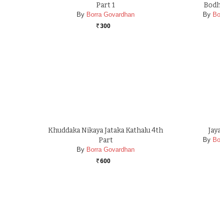
Part 1
Bodh
By
Borra Govardhan
By
Bo
300
Rs.
Khuddaka Nikaya Jataka Kathalu 4th
Jay
Part
By
Bo
By
Borra Govardhan
600
Rs.