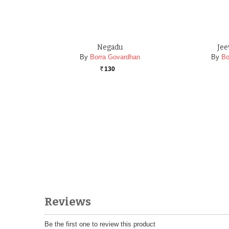
Negadu
Jee
By
Borra Govardhan
By
Bo
130
Rs.
Reviews
Be the first one to review this product