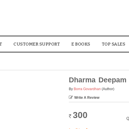
T
CUSTOMER SUPPORT
E BOOKS
TOP SALES
Dharma Deepam 
By
Borra Govardhan
(Author)
Write A Review
300
Rs.
Q