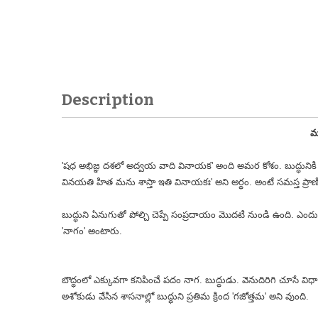
Description
మ
'షధ అభిజ్ఞ దశలో అద్వయ వాది వినాయక' అంది అమర కోశం. బుద్ధునిక
వినయతి హిత మను శాస్తా ఇతి వినాయకః' అని అర్థం. అంటే సమస్త ప్రాణి
బుద్ధుని ఏనుగుతో పోల్చి చెప్పే సంప్రదాయం మొదటి నుండి ఉంది. ఎందు
'నాగం' అంటారు.
బౌద్ధంలో ఎక్కువగా కనిపించే పదం నాగ. బుద్ధుడు. వెనుదిరిగి చూసే వి
అశోకుడు వేసిన శాసనాల్లో బుద్ధుని ప్రతిమ క్రింద 'గజోత్తమ' అని వుంది.