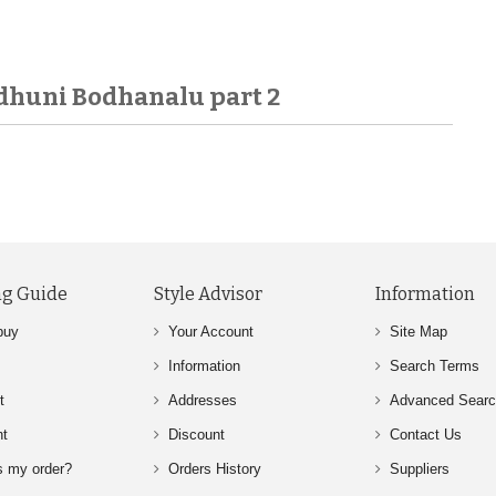
huni Bodhanalu part 2
g Guide
Style Advisor
Information
buy
Your Account
Site Map
Information
Search Terms
t
Addresses
Advanced Sear
nt
Discount
Contact Us
s my order?
Orders History
Suppliers