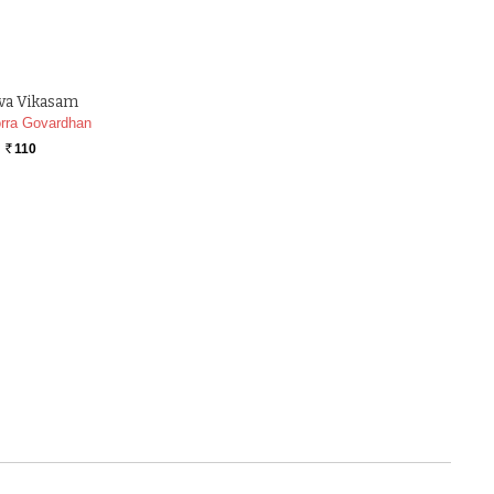
va Vikasam
rra Govardhan
110
Rs.