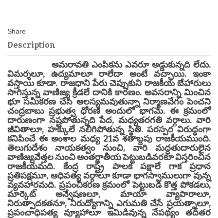
Description
అమరావతి ఎంపికను ఎవరూ అడ్డుకున్నది లేదు.
విమర్శలూ, ఉద్యమాలూ రాలేదా అంటే వచ్చాయి. ఇంకా
వస్తాయి కూడా. రాజధాని పేరు చెప్పుకుని రాజకీయ బేహారులు
సాగిస్తున్న వాణిజ్య క్రీడలే దానికి కారణం. అవసరాన్ని మించిన
భూ సమీకరణ చేసి ఆలస్యమవుతున్నా నిర్మాణవేగం పెంచని
చంద్రబాబు ప్రభుత్వ ధోరణి అందులో భాగమే. ఈ క్రమంలో
దారుణంగా నష్టపోతున్నది పేద, మధ్యతరగతి వర్గాలు. వారి
జీవితాలూ, హక్కులే నలిగిపోతున్న స్థితి. పరస్పర విరుద్ధంగా
కనిపించే ఈ అంశాల మధ్య 21వ శతాబ్దపు రాజకీయముంది.
తెలుగుదేశం నాయకత్వం నుంచి, వారి మద్దతుదారులైన
వాణిజ్యవేత్తల నుంచి అంతర్జాతీయ పెట్టుబడివరకూ విస్తరించిన
రాజకీయమది. కేంద్ర రాష్ట్ర పాలక పక్షాలే గాక ప్రధాన
ప్రతిపక్షమూ, ఆధిపత్య వర్గాలూ కూడా భాగస్వాములుగా వున్న
వ్యవహారమది. ప్రపంచీకరణ క్రమంలో పెట్టుబడి కొత్త పోకడలు,
మార్కెట్ అన్వేషణలూ, మాయా వ్యాపారాలూ,
నిరుత్పాదకతనూ, నిరుద్యోగాన్ని ఎగుమతి చేసే ప్రయత్నాలూ,
ప్రపంచాధిపత్య వ్యూహాలూ ఇమిడివున్న నేపథ్యం తదితర