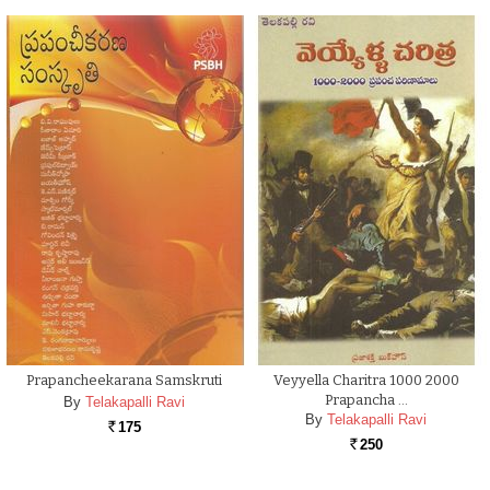
Prapancheekarana Samskruti
Veyyella Charitra 1000 2000
Prapancha …
By
Telakapalli Ravi
By
Telakapalli Ravi
175
Rs.
250
Rs.