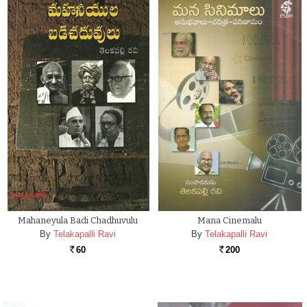
Mahaneyula Badi Chadhuvulu
Mana Cinemalu
By
Telakapalli Ravi
By
Telakapalli Ravi
60
200
Rs.
Rs.