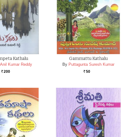
mpeta Kathalu
Gammattu Kathalu
 Anil Kumar Reddy
By
Puttagunta Suresh Kumar
200
50
Rs.
Rs.