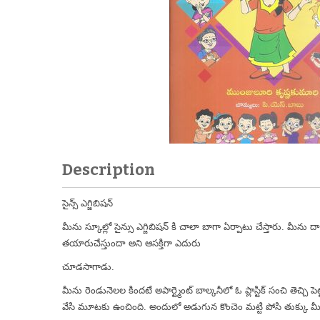
Description
సైన్స్ ఎగ్జిబిషన్
మీను స్కూల్లో సైన్సు ఎగ్జిబిషన్ కి చాలా బాగా ఏర్పాటు చేస్తారు. మీను
తయారుచేస్తుందా అని ఆసక్తిగా ఎదురు
చూడసాగాడు.
మీను రెండునెలల కిందటే అపార్ట్మెంట్ బాల్కనీలో ఓ ప్లాస్టిక్ సంచి తెచ్చ
వేసి మూటకు ఉంచింది. అందులో అడుగున కొంచెం మట్టి పోసి తుక్కు మీద 