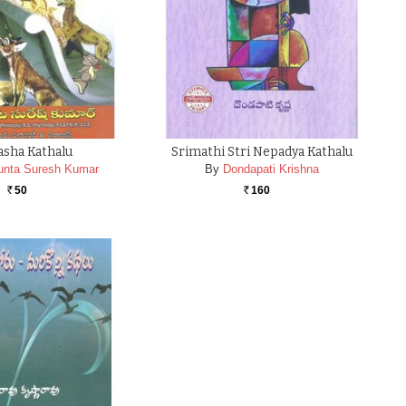
sha Kathalu
Srimathi Stri Nepadya Kathalu
unta Suresh Kumar
By
Dondapati Krishna
50
160
Rs.
Rs.