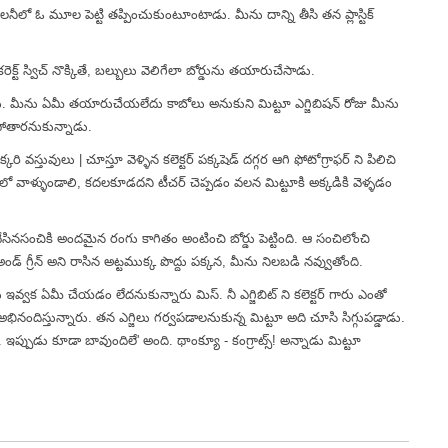
నీలో ఓ మూల పెట్టి తప్పించుకుంటూంటాడు. మీను దాన్ని తీసి తన ప్లాస్టిక్
, కరెక్ట్ స్విచ్ నొక్కితే, బల్బులు వెలిగేలా బోర్డును తయారుచేసాడు.
ు. మీను ఏమీ తయారుచేయలేదు కాబోలు అనుకుని మిట్టూ ఎగ్జిబిషన్ రోజు మీను
పోతారనుకున్నాడు.
్కరి వస్తువులు | చూస్తూ వెళ్ళిన కలెక్టర్ పక్కషెడ్ దగ్గర ఆగి ఫోటోగ్రాఫర్ ని పిలిచి
ో వాళ్ళుండాలి, కదలకూడదని టీచర్ చెప్పడం వలన మిట్టూకి అక్కడికి వెళ్ళడం
త్త వేసినసంచికి అందమైన రంగు కాగితం అంటించి బోర్డు పెట్టింది. ఆ సంచిలోంచి
 గ్రీన్ అని రాసిన అట్టముక్క పొద్దు పక్కన, మీను నిలబడి నవ్వుతోంది.
ేరు ఇవ్వక ఏమీ చేయడం లేదనుకున్నారు మిస్. నీ ఎగ్జిబిట్ ని కలెక్టర్ గారు ఎంతో
ని అభినందిస్తున్నారు. తన ఎగ్జిలు గర్వపడాలనుకున్న మిట్టూ అది చూసి సిగ్గుపడ్డాడు.
 ఇప్పుడు కూడా బావుందిలే' అంది. థాంక్యూ - కంగ్రాట్స్! అన్నాడు మిట్టూ