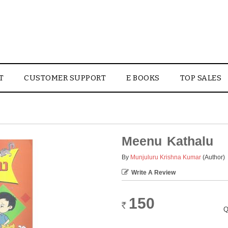
T
CUSTOMER SUPPORT
E BOOKS
TOP SALES
Meenu Kathalu
By
Munjuluru Krishna Kumar
(Author)
Write A Review
150
Rs.
Q