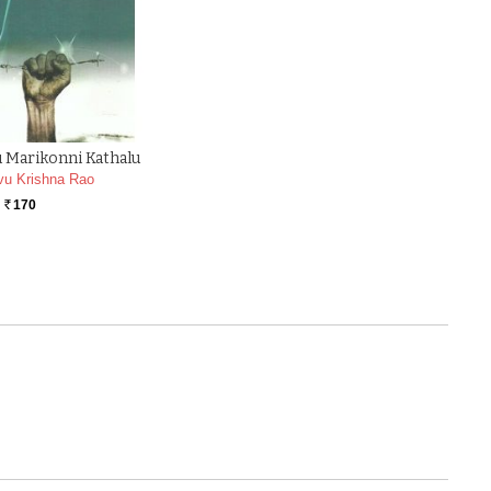
 Marikonni Kathalu
vu Krishna Rao
170
Rs.