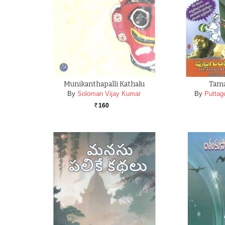
Munikanthapalli Kathalu
Tama
By
Soloman Vijay Kumar
By
Puttag
160
Rs.