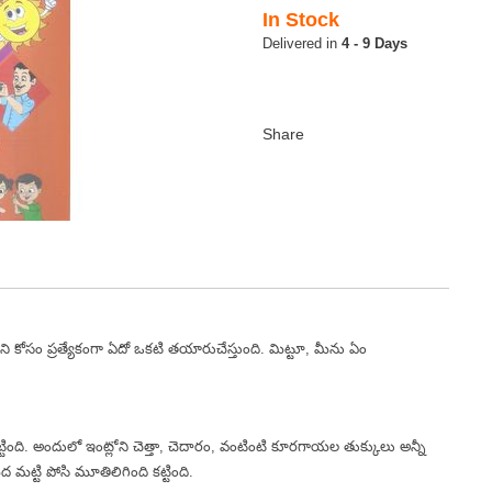
In Stock
4 - 9 Days
 దాని కోసం ప్రత్యేకంగా ఏదో ఒకటి తయారుచేస్తుంది. మిట్టూ, మీను ఏం
ి పెట్టింది. అందులో ఇంట్లోని చెత్తా, చెదారం, వంటింటి కూరగాయల తుక్కులు అన్నీ
మట్టి పోసి మూతిలిగింది కట్టింది.