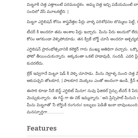
మిట్టూకి చెత్త ఎత్తాలంటే పరమబద్ధకం. అమ్మ చెత్త ఇచ్చి పడేయమంటే బాల
సంచిలో వేసి మూటకట్టేది. |
మిట్టూ ఎగ్జిబిషన్ కోసం శాస్త్రవేత్తల పేర్లు వాళ్ళ పరిశోధనల బొమ్మలు పెట్టి
టీచర్ కి అందరూ తమ అంశాల పేర్లు ఇచ్చారు. మీను పేరు అందులో లేద
కోసం ఆగకుండా వెళ్ళిపోయాడు. తన క్విజ్ బోర్డ్ చూసి అందరూ ఆశ్చర్య
ఎగ్జిబిషన్ ప్రారంభోత్సవానికి కలెక్టర్ గారు ముఖ్య అతిథిగా వచ్చారు. ఒక్కొక
ఫోటో తీయించుకున్నారు. అక్కడంతా ఒకటే హడావుడి, సందడి. ఎవరి ప్లేల
కుదరలేదు.
బ్రేక్ ఇవ్వగానే మిట్టూ షెడ్ కి వెళ్ళి చూసాడు. మీను నెల్లాళ్ళ నుంచి చె
ఆకుపచ్చని తోటకూర, | పాలకూర మొక్కలు ఎంతో అందంగా ఉండి, క్లీన్ అండ్
ఈసారి కూడా నీదే బెస్ట్ ఎగ్జిబిట్ మీనూ! నువు ఫిజికల్ సైన్సు టీచర్ కి ప
మెచ్చుకున్నారు. ఈ గిఫ్ట్ గా ఈ చెక్ ఇమ్మన్నారు.' అని ప్రిన్సిపాల్ మీను
మీను మిట్టూతో 'నీ బోర్డుకి రంగురం! బల్బులు పెడితే ఇంకా బావుంటుంది.
మనస్ఫూర్తిగా..............
Features