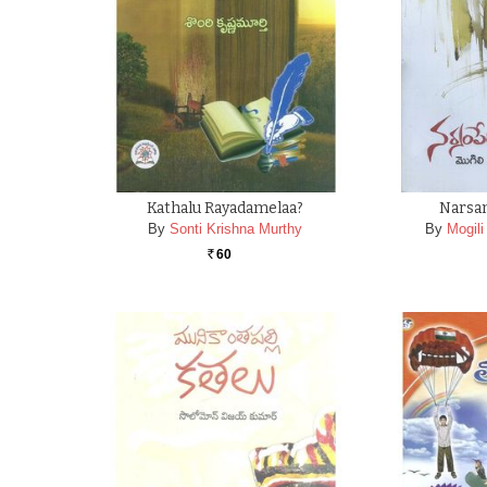
Kathalu Rayadamelaa?
Narsa
By
Sonti Krishna Murthy
By
Mogili
60
Rs.