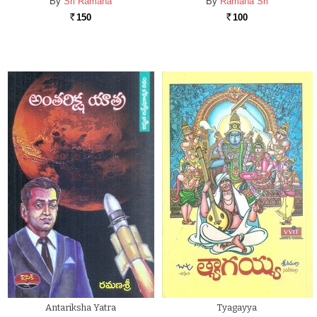
By
Sri Ramana
By
Ramana Sri
150
100
Rs.
Rs.
Antariksha Yatra
Tyagayya