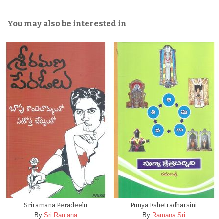
You may also be interested in
Sriramana Peradeelu
Punya Kshetradharsini
By
Sri Ramana
By
Ramana Sri