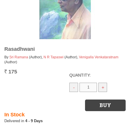
Rasadhwani
By
Sri Ramana
(Author)
,
N R Tapaswi
(Author)
,
Venigalla Venkataratnam
(Author)
175
Rs.
QUANTITY:
-
+
In Stock
4 - 9 Days