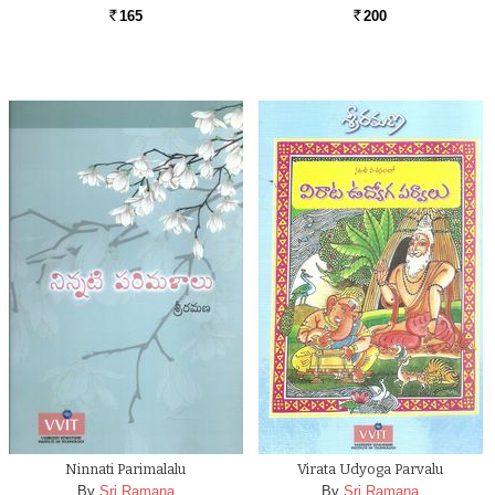
165
200
Rs.
Rs.
Ninnati Parimalalu
Virata Udyoga Parvalu
By
Sri Ramana
By
Sri Ramana