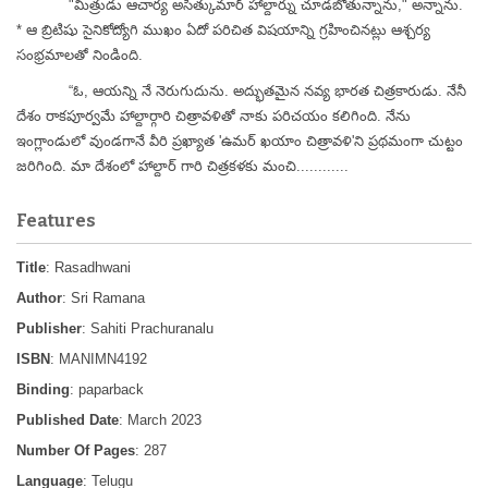
"మిత్రుడు ఆచార్య అసిత్కుమార్ హాల్దార్ను చూడబోతున్నాను," అన్నాను.
* ఆ బ్రిటిషు సైనికోద్యోగి ముఖం ఏదో పరిచిత విషయాన్ని గ్రహించినట్లు ఆశ్చర్య
సంభ్రమాలతో నిండింది.
“ఓ, ఆయన్ని నే నెరుగుదును. అద్భుతమైన నవ్య భారత చిత్రకారుడు. నేనీ
దేశం రాకపూర్వమే హాల్దార్గారి చిత్రావళితో నాకు పరిచయం కలిగింది. నేను
ఇంగ్లాండులో వుండగానే వీరి ప్రఖ్యాత 'ఉమర్ ఖయాం చిత్రావళి'ని ప్రథమంగా చుట్టం
జరిగింది. మా దేశంలో హాల్దార్ గారి చిత్రకళకు మంచి............
Features
Title
: Rasadhwani
Author
: Sri Ramana
Publisher
: Sahiti Prachuranalu
ISBN
: MANIMN4192
Binding
: paparback
Published Date
: March 2023
Number Of Pages
: 287
Language
: Telugu