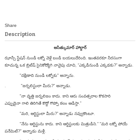
Description
అసిత్కుమార్ హాల్దార్
ఝాన్సీ స్టేషన్ నుండి లక్నో వెళ్లే బండి బయలుదేరింది. ఇంతవరకూ నీరసంగా
కూచున్న ఒక బ్రిటిష్ సైనికోద్యోగి నావైపు చూచి, “ఎక్కడినుండి ఎక్కడకు?” అన్నాడు.
"దక్షిణాది నుండి లక్నోకు" అన్నాను.
. "జర్నలిస్టులా మీరు?" అన్నాడు.
"నా వృత్తి జర్నలిజం కాదు. కాని ఆరు సంవత్సరాల కొకసారి
ఎప్పుడైనా గాలి తిరిగితే కొద్దో గొప్పో కలం ఆడిస్తా.”
"మరి, ఆర్టిస్టులా మీరు?” అన్నాడు నవ్వుకొంటూ.
"నేను ఆర్టిస్టును కాదు. కాని ఆర్టిస్టులకు మిత్రుడిని.” "మరి లక్నో పోయే
పనేమిటి?" అన్నాడు మళ్లీ.