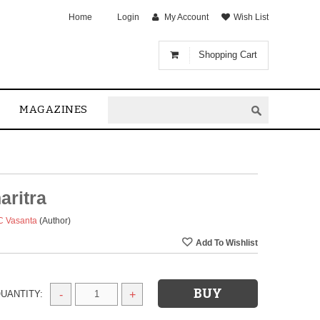
Home
Login
My Account
Wish List
Shopping Cart
MAGAZINES
aritra
C Vasanta
(Author)
UANTITY:
-
+