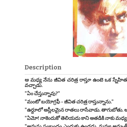
Description
ఆ మధ్య నేను జీవిత చరిత్ర రాస్తూ ఉంటె ఒక స్నే
వచ్చాడు.
"ఏం చేస్తున్నావు?"
"మంటో బయోగ్రఫీ - జీవిత చరిత్ర రాస్తున్నాను."
"ఉర్దూలో అస్లీలమైన రాతలు రాసేవాడు. తాగుబోతు.
"ఏమో! నాకెందుకో తెలియదు కాని అతడికి నాకు మధ్య
"అవును సంబంధం ఎందుకు ఉండదు. నువ్వు అమృత్ సర