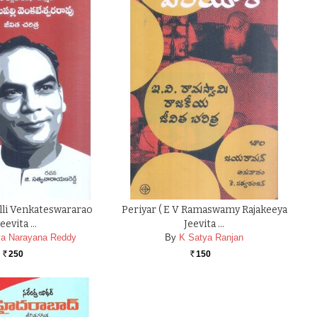
lli Venkateswararao
Periyar ( E V Ramaswamy Rajakeeya
Jeevita …
Jeevita …
ya Narayana Reddy
By
K Satya Ranjan
250
150
Rs.
Rs.