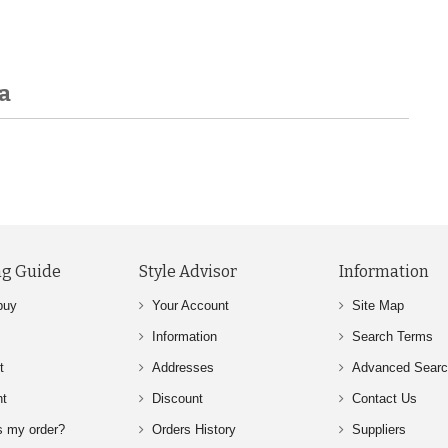
a
g Guide
Style Advisor
Information
buy
Your Account
Site Map
Information
Search Terms
t
Addresses
Advanced Sear
nt
Discount
Contact Us
s my order?
Orders History
Suppliers