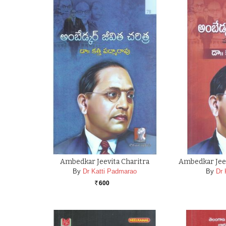
Ambedkar Jeevita Charitra
Ambedkar Jeev
By
Dr Katti Padmarao
By
Dr 
600
Rs.