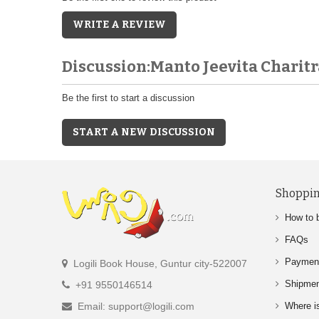
WRITE A REVIEW
Discussion:Manto Jeevita Charitr
Be the first to start a discussion
START A NEW DISCUSSION
Shoppin
How to 
FAQs
Paymen
Logili Book House, Guntur city-522007
Shipme
+91 9550146514
Email: support@logili.com
Where i