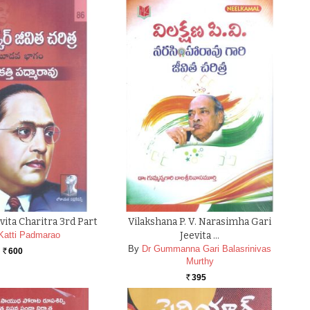
ita Charitra 3rd Part
Vilakshana P. V. Narasimha Gari
Katti Padmarao
Jeevita …
By
Dr Gummanna Gari Balasrinivas
600
Rs.
Murthy
395
Rs.