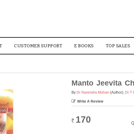
T
CUSTOMER SUPPORT
E BOOKS
TOP SALES
Manto Jeevita Ch
By
Dr Narendra Mohan
(Author)
,
Dr T 
Write A Review
170
Rs.
Q