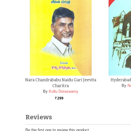
Nara Chandrababu Naidu Gari Jeevita
Hyderabad 
Charitra
By
N
By
Kollu Doraswamy
299
Rs.
Reviews
Be the first one to review this product