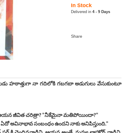
In Stock
4 - 9 Days
హితుడు హఠాత్తుగా నా గదిలోకి గబగబా అడుగులు వేసుకుంటూ
 ఆయన జీవిత చరిత్రా? "నీకేమైనా మతిపోయిందా?"
 ఏదో అవినాభావ సంబంధం ఉందని నాకు అనిపిస్తుంది."
్ కి చెందినవాడివి, ఆయన అంతే. నువ్వు లాహోర్ వాడివి.