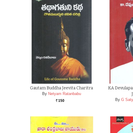
Gautam Buddha Jeevita Charitra
KA Devulapa
By
Netyam Ratanbabu
By
G Sat
150
Rs.