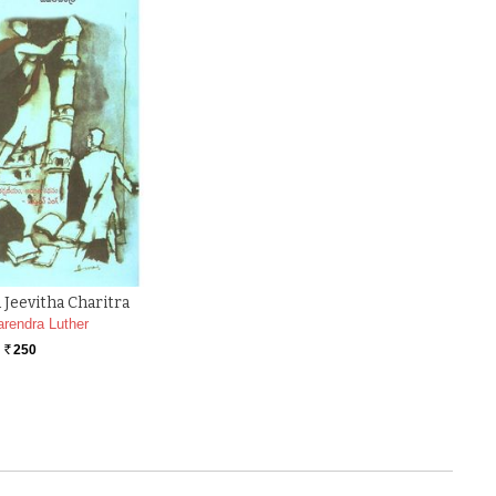
Jeevitha Charitra
arendra Luther
250
Rs.