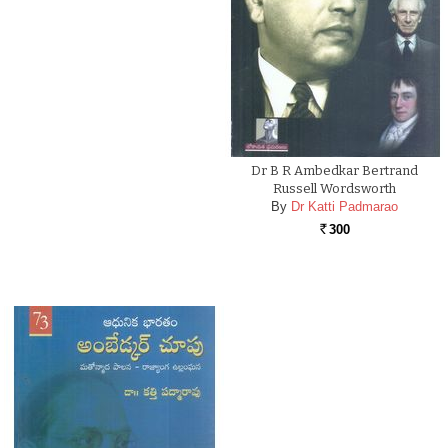
Dr B R Ambedkar Bertrand
Russell Wordsworth
By
Dr Katti Padmarao
300
Rs.