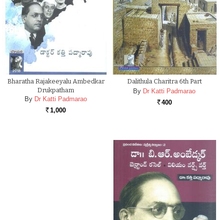
Bharatha Rajakeeyalu Ambedkar
Dalithula Charitra 6th Part
Drukpatham
By
Dr Katti Padmarao
By
Dr Katti Padmarao
400
Rs.
1,000
Rs.