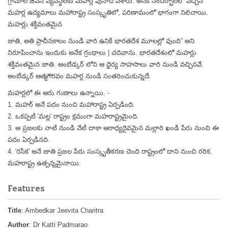
గ్రామాల జీవన వ్యవస్థలకు మహర్లే పునాది వేశారు. అనేక సందర్భాలలో వచ్చిన
మహర్ల ఉద్యమాలు మహారాష్ట్ర సంస్కృతిలో, పరిణామంలో భాగంగా నిలిచాయి.
మహర్లు శక్తివంతమైన
జాతి, అతి ప్రాచీనకాలం నుండి వారి ఉనికి భారతదేశ మూలల్లో వుంది” అని
నిరూపించాను ఇందుకు అనేక గ్రంథాలు | చదివాను. భారతదేశంలో మహర్లు
శక్తివంతమైన జాతి. అంబేడ్కర్ లోని ఆ ధైర్య సాహసాలు వారి నుండి వచ్చినవే.
అంబేడ్కర్ ఆత్మగౌరవం మహర్ల నుండి సంతరించుకున్నదే.
మహర్లలో ఈ ఆరు గుణాలు ఉన్నాయి. -
1. మహర్ అనే పదం నుంచి మహారాష్ట్ర ఏర్పడింది.
2. ఒకప్పటి 'మల్ల' రాష్ట్రం క్రమంగా మహరాష్ట్రమైంది.
3. ఆ ప్రజలకు నాటి నుండి నేటి దాకా ఆరాధ్యదైవమైన మల్లారి ఖండి
పేరు నుంచి ఈ
పదం ఏర్పడినది.
4. 'రసిక' అనే జాతి ప్రజల పేరు సంస్కృతీకరణ చెంది రాష్ట్రంలో
దాని నుంచి రఠిక,
మహరాష్ట్ర ఉత్పన్నమైనాయి.
Features
Title
: Ambedkar Jeevita Charitra
Author
: Dr Katti Padmarao