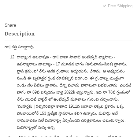
Free Shipping
Description
డా|| కత్తి పద్మారావు
రాజ్యాంగ అభిభాషణ - డా|| బాబా సాహెబ్ అంబేడ్కర్ వ్యాసాలు -
ఉపన్యాసాలు వాల్యూం - 17 మూడవ భాగం (అనువాదం-పీఠిక) వ్రాశాను.
వ్రాసే క్రమంలో నేను అనేక గ్రంథాలు అధ్యయనం చేశాను. ఆ అధ్యయనం
నుండి ఈ బృహత్తర గ్రంథ రూపకల్పన జరిగింది. ఈ గ్రంథాన్ని మొత్తంగా
రెండు వేల పేజీలు వ్రాశాను. దీన్ని మూడు భాగాలుగా విభజించాను. మొదటి
భాగం నా 69వ జన్మదినం జులై 2022కి తెస్తున్నాను. ఇది నా 78వ గ్రంథంలో
నేను మొదటి చాప్టర్ లో అంబేడ్కర్ మూలాలు గురించి చర్చించాను.
“మహర్లకు | రత్నగిరిజిల్లా కాణాచి 1911న జనాభా లెక్కల ప్రకారం ఒక్క
బొంబాయిలోనే 153 ప్రత్యేక స్థావరాలు కలిగి ఉన్నారు. మహర్లు అనే
నామవాచకం వలే మహరాష్ట్ర ఏర్పడిందని చరిత్రకారులు చెబుతున్నారు.
మహారాష్ట్రలో వున్న అన్ని