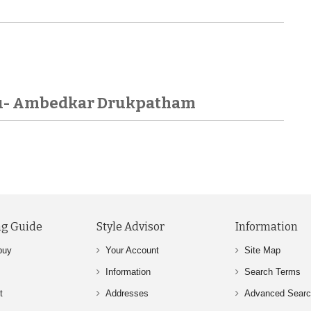
lu- Ambedkar Drukpatham
g Guide
Style Advisor
Information
buy
Your Account
Site Map
Information
Search Terms
t
Addresses
Advanced Sear