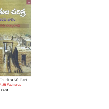
 Charitra 6th Part
Katti Padmarao
400
Rs.