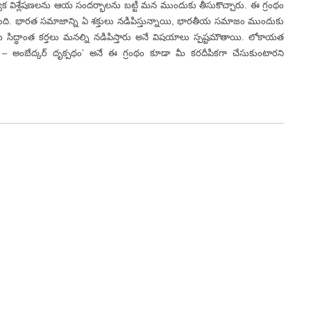
 విశ్లేషణలను ఆయ సందర్భాలను బట్టి మన ముందుకు తీసుకొచ్చారు. ఈ గ్రంథం
ది. భారత సమాజాన్ని ఏ శక్తులు నడిపిస్తున్నాయి, భారతీయ సమాజం ముందుకు
య సిద్ధాంత కర్తలు మనల్ని నడిపిస్తారు అనే విషయాలు స్పష్టమౌతాయి. లోకాయత
 అంబేద్కర్ దృక్పథం’ అనే ఈ గ్రంథం కూడా మీ కరదీపికగా చేసుకుంటారని