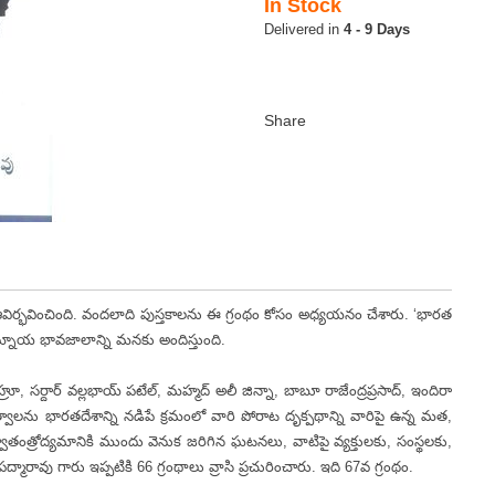
In Stock
4 - 9 Days
ఆవిర్భవించింది. వందలాది పుస్తకాలను ఈ గ్రంథం కోసం అధ్యయనం చేశారు. ‘భారత
ామ్నాయ భావజాలాన్ని మనకు అందిస్తుంది.
సర్దార్ వల్లభాయ్ పటేల్, మహ్మద్ అలీ జిన్నా, బాబూ రాజేంద్రప్రసాద్, ఇందిరా
ాలను భారతదేశాన్ని నడిపే క్రమంలో వారి పోరాట దృక్పథాన్ని వారిపై ఉన్న మత,
ాతంత్రోద్యమానికి ముందు వెనుక జరిగిన ఘటనలు, వాటిపై వ్యక్తులకు, సంస్థలకు,
్మారావు గారు ఇప్పటికి 66 గ్రంథాలు వ్రాసి ప్రచురించారు. ఇది 67వ గ్రంథం.