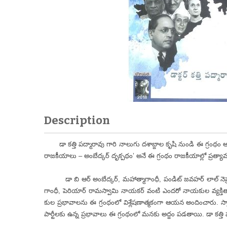
Description
డా కత్తి పద్మారావు గారి నాలుగు దశాబ్దాల కృషి నుండి ఈ గ్రంథం 
రాజకీయాలు – అంబేద్కర్ దృక్పథం’ అనే ఈ గ్రంథం రాజకీయాల్లో ప్రత్య
డా బి ఆర్ అంబేద్కర్, మహాత్మాగాంధీ, పండిట్ జవహర్ లాల్ నెహ్రూ, 
గాంధీ, పెరియార్ రామస్వామి నాయకర్ వంటి ఎందరో నాయకుల వ్యక్తిత్వ
కుల ప్రభావాలను ఈ గ్రంథంలో విశ్లేషణాత్మకంగా ఆయన అందించారు. స్వ
పార్టీలకు ఉన్న ప్రభావాలు ఈ గ్రంథంలో మనకు అద్దం పడతాయి. డా కత్తి పద