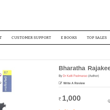
T
CUSTOMER SUPPORT
E BOOKS
TOP SALES
Bharatha Rajake
By
Dr Katti Padmarao
(Author)
Write A Review
1,000
Rs.
Q