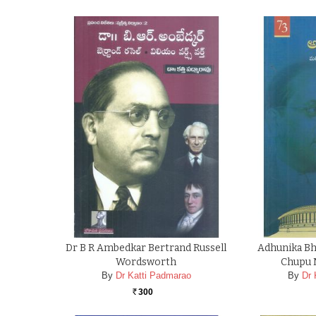
Dr B R Ambedkar Bertrand Russell
Adhunika B
Wordsworth
Chupu 
By
Dr Katti Padmarao
By
Dr 
300
Rs.