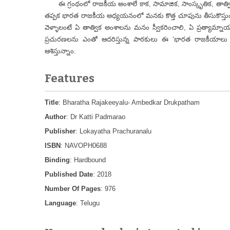
ఈ గ్రంథంలో రాజకీయ అంశాలే కాక, సామాజిక, సాంస్కృతిక, తాత్విక
తప్పక భారత రాజకీయ అధ్యయనంలో మనకు కొత్త చూపును తీసుకొస్తుం
వెళ్ళాలంటే ఏ తాత్విక అంశాలను మనం స్వీకరించాలి, ఏ ప్రత్యామ్నా
ప్రచురణలను ఎంతో ఆదరిస్తున్న పాఠకులు ఈ ‘భారత రాజకీయాలు –
ఆశిస్తున్నాం.
Features
Title
: Bharatha Rajakeeyalu- Ambedkar Drukpatham
Author
: Dr Katti Padmarao
Publisher
: Lokayatha Prachuranalu
ISBN
: NAVOPH0688
Binding
: Hardbound
Published Date
: 2018
Number Of Pages
: 976
Language
: Telugu