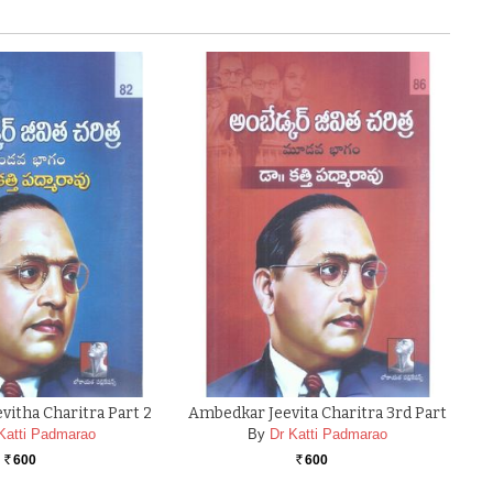
itha Charitra Part 2
Ambedkar Jeevita Charitra 3rd Part
Katti Padmarao
By
Dr Katti Padmarao
600
600
Rs.
Rs.