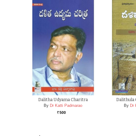
Dalitha Udyama Charitra
Dalithula
By
Dr Katti Padmarao
By
Dr 
500
Rs.