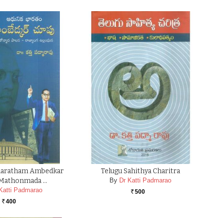
haratham Ambedkar
Telugu Sahithya Charitra
Mathonmada …
By
Dr Katti Padmarao
Katti Padmarao
500
Rs.
400
Rs.