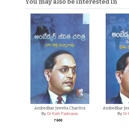
You may also be interested in
Ambedkar Jeevita Charitra
Ambedkar Jeev
By
Dr Katti Padmarao
By
Dr 
600
Rs.