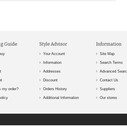
g Guide
Style Advisor
Information
buy
Your Account
Site Map
Information
Search Terms
t
Addresses
Advanced Sear
nt
Discount
Contact Us
s my order?
Orders History
Suppliers
olicy
Additional Information
Our stores