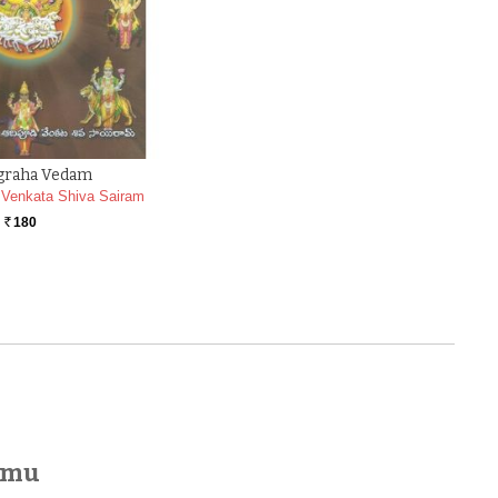
graha Vedam
 Venkata Shiva Sairam
180
Rs.
amu