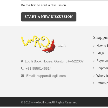
Be the first to start a discussion
START A NEW DISCUSSION
Shoppin
How to 
FAQs
Paymen
Logili Book House, Guntur city-522007
Shipme
+91 9550146514
Email: support@logili.com
Where i
Return p
© 2017,www.logili.com All Rights Reserved.