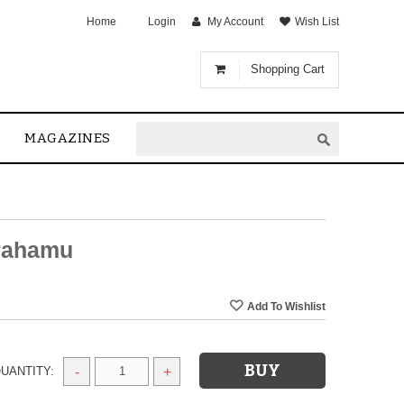
Home
Login
My Account
Wish List
Shopping Cart
MAGAZINES
rahamu
UANTITY:
-
+