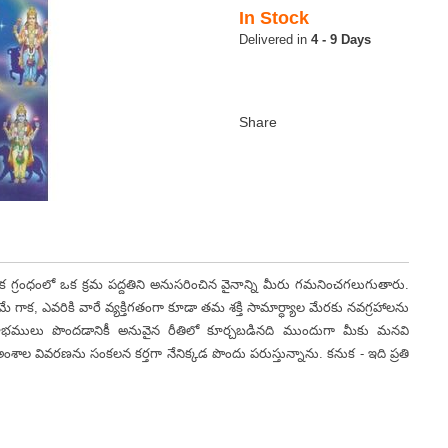
In Stock
4 - 9 Days
ధంలో ఒక క్రమ పద్దతిని అనుసరించిన వైనాన్ని మీరు గమనించగలుగుతారు.
మే గాక, ఎవరికి వారే వ్యక్తిగతంగా కూడా తమ శక్తి సామార్ధ్యాల మేరకు నవగ్రహాలను
ుభ లాభములు పొందడానికీ అనువైన రీతిలో కూర్చబడినది ముందుగా మీకు మనవి
ాల వివరణను సంకలన కర్తగా నేనిక్కడ పొందు పరుస్తున్నాను. కనుక - ఇది ప్రతి