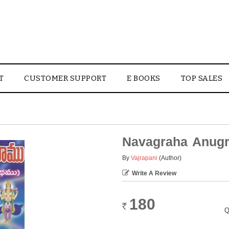
T
CUSTOMER SUPPORT
E BOOKS
TOP SALES
Navagraha Anug
By
Vajrapani
(Author)
Write A Review
180
Rs.
Q