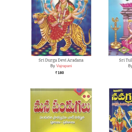
Sri Durga Devi Aradana
Sri Tu
By
Vajrapani
B
180
Rs.