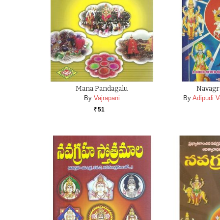
Mana Pandagalu
Navagr
By
Vajrapani
By
Adipudi 
51
Rs.