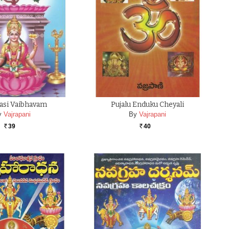
lasi Vaibhavam
Pujalu Enduku Cheyali
y
Vajrapani
By
Vajrapani
39
40
Rs.
Rs.