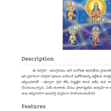
Description
ఈ నవగ్రహ - అనుగ్రహము అనే సంశోధిత ఆచరణీయ ప్రామాణిక గ్రం
ఇది ప్రధానంగా నవగ్రహ పూజలు జరిపించే పురోహితుల్ని ఉద్దేశించి మాత్ర
అర్చించడానికీ - తద్వారా గ్రహ దోష నివృత్తిని పొంది అశేష శ
చేసుకుంటున్నాను. ఏయే అంశాలకు మేము ప్రాధాన్యతను ఇచ్చామో ఆ అంశ
ఇంట తప్పనిసరిగా ఉండదగ్గ పుస్తకంగా రూపొందించబడినది.
Features