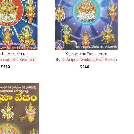
aha Aaradhana
Navagraha Darsanam
Venkata Sai Siva Ram
By
Dr Adipudi Venkata Siva Sairam
250
180
Rs.
Rs.