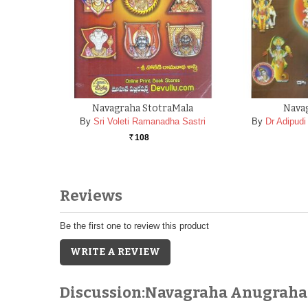
Navagraha StotraMala
Nava
By
Sri Voleti Ramanadha Sastri
By
Dr Adipudi
108
Rs.
Reviews
Be the first one to review this product
WRITE A REVIEW
Discussion:Navagraha Anugrah