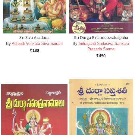
Sri Siva Aradana
Sri Durga Brahmotsvakalpaha
By
Adipudi Venkata Siva Sairam
By
Indraganti Sadasiva Sankara
Prasada Sarma
180
Rs.
450
Rs.