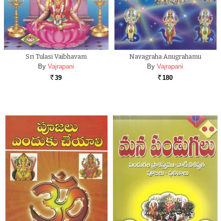
Sri Tulasi Vaibhavam
Navagraha Anugrahamu
By
Vajrapani
By
Vajrapani
39
180
Rs.
Rs.