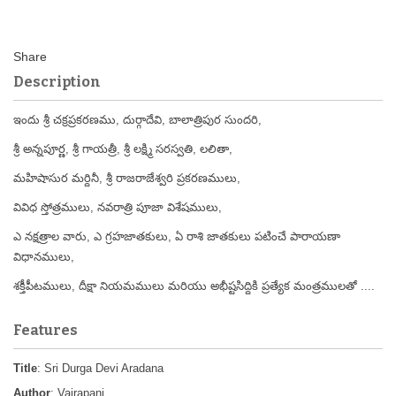
Description
ఇందు శ్రీ చక్రప్రకరణము, దుర్గాదేవి, బాలాత్రిపుర సుందరి,
శ్రీ అన్నపూర్ణ, శ్రీ గాయత్రీ, శ్రీ లక్ష్మి సరస్వతి, లలితా,
మహిషాసుర మర్దినీ, శ్రీ రాజరాజేశ్వరి ప్రకరణములు,
వివిధ స్తోత్రములు, నవరాత్రి పూజా విశేషములు,
ఎ నక్షత్రాల వారు, ఎ గ్రహజాతకులు, ఏ రాశి జాతకులు పటించే పారాయణా
విధానములు,
శక్తీపీటములు, దీక్షా నియమములు మరియు అభీష్టసిద్దికి ప్రత్యేక మంత్రములతో ....
Features
Title
: Sri Durga Devi Aradana
Author
: Vajrapani