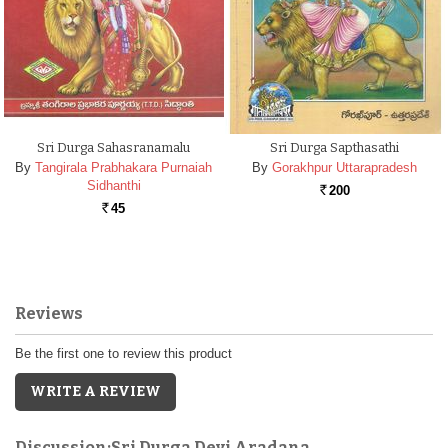
Sri Durga Sahasranamalu
Sri Durga Sapthasathi
By
Tangirala Prabhakara Purnaiah
By
Gorakhpur Uttarapradesh
Sidhanthi
200
Rs.
45
Rs.
Reviews
Be the first one to review this product
WRITE A REVIEW
Discussion:Sri Durga Devi Aradana