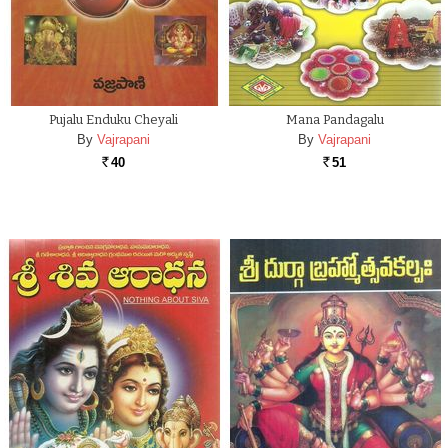
Pujalu Enduku Cheyali
Mana Pandagalu
By
Vajrapani
By
Vajrapani
40
51
Rs.
Rs.