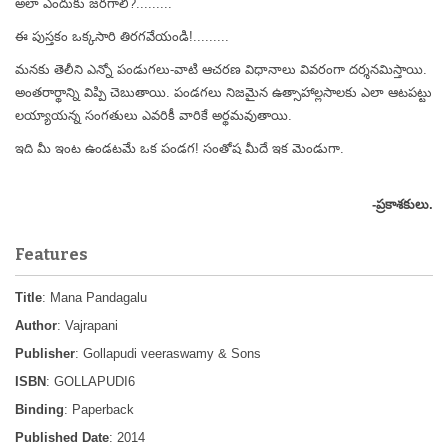
అలా ఎందుకు జరగాలి?.........
ఈ పుస్తకం ఒక్కసారి తిరగవేయండి!.........
మనకు తెలీని ఎన్నో పండుగలు-వాటి ఆచరణ విధానాలు వివరంగా దర్శనమిస్తాయి.
అంతరార్థాన్ని విప్పి చెబుతాయి. పండగలు నిజమైన ఉత్సాహాల్లసాలకు ఎలా ఆటపట్టు
లయ్యాయన్న సంగతులు ఎవరికీ వారికే అర్థమవుతాయి.
ఇది మీ ఇంట ఉండటమే ఒక పండగ! సంతోష మీదే ఇక మెండుగా.
-ప్రకాశకులు.
Features
Title
: Mana Pandagalu
Author
: Vajrapani
Publisher
: Gollapudi veeraswamy & Sons
ISBN
: GOLLAPUDI6
Binding
: Paperback
Published Date
: 2014