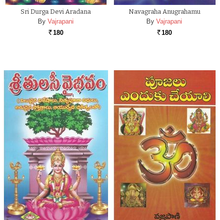
Sri Durga Devi Aradana
Navagraha Anugrahamu
By
Vajrapani
By
Vajrapani
180
180
Rs.
Rs.