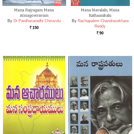
Mana Rajyagam Mana
Mana Navalalu, Mana
Atmagowravam
Kathaanikalu
By
Dr Pardhasaradhi Chiruvolu
By
Rachapalem Chandrasekhara
Reddy
150
Rs.
90
Rs.