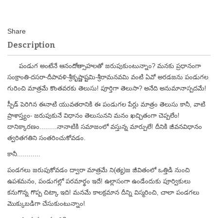
Description
పండుగ అంటేనే ఆనందోత్సాహలతో జరుపుకుంటున్నాం? మనకు ప్రధానంగా
సంక్రాంతి-దసరా-దీపావళి-శ్రీకృష్ణాష్టమి-శ్రీరామనవమి వంటి ఏవో అరడజను పండుగల
గురించి మాత్రమే కొంతవరకు తెలుసు! పూర్తిగా తెలుసా? అనేది అనుమానాస్పదమే!
స్పీడ్ పెరిగిన ఈనాటి యువతరానికి ఈ పండుగల పేర్లు మాత్రం తెలుసు కానీ, వాటి
ప్రాశాస్త్యం- జరుపుకునే విధానం తెలుసునని మనం ఖచ్చితంగా చెప్పలేం!
దానిక్కారణం.........నానాటికి సమాజంలో వస్తున్న మార్పులే! దీనికి జీవనవిధానం
త్వరితగతిని సంతరించుకోవడం.
కానీ............
పండగలు జరుపుకోవడం ద్వారా మాత్రమే ని(త్య)జ జీవితంలో ఒత్తిడి నుంచి
ఉపశమనం, పండుగల్లో పరమార్థం ఇదే! ఉల్లాసంగా ఉండేందుకు పూర్వికులు
కనుగొన్న గొప్ప చిట్కా ఇది! మనమే కాలక్రమాన దీన్ని విస్మరించి, చాలా పండగలు
మొక్కుబడిగా చేసుకుంటున్నాం!