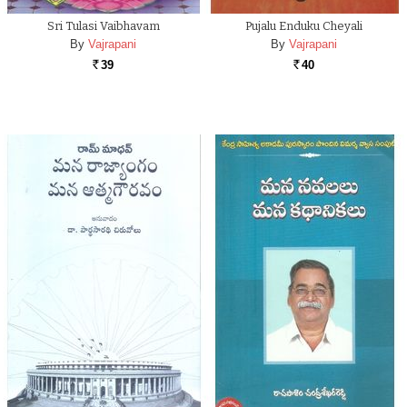
Sri Tulasi Vaibhavam
Pujalu Enduku Cheyali
By
Vajrapani
By
Vajrapani
39
40
Rs.
Rs.