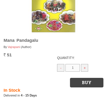
Mana Pandagalu
By
Vajrapani
(Author)
51
Rs.
QUANTITY:
-
+
In Stock
4 - 15 Days