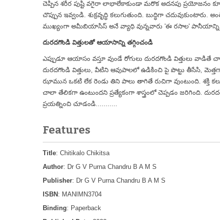
చెప్పిన శరీర పుష్టి వగైరా లాభాలేకాకుండా మరొక అదనపు ప్రయోజనం కూడ
చొప్పున ఇవ్వండి. శుక్రవృద్ధి కలుగుతుంది. బుద్ధిగా చదువుకుంటారు. అంతే
ముఖ్యంగా అమీబియాసిస్ అనే వ్యాధి వున్నవారు 'ఈ రసాల' పానీయాన్ని త్రా
దురదగొండి విత్తులతో ఆయాసాన్ని తగ్గించండి
ఎప్పుడూ ఆయాసం వస్తూ వుండే రోగులు దురదగొండి విత్తులు వాడితే
దురదగొండి విత్తులు, వీటిని ఆవుపాలలో ఉడికించి పై పొట్టు తీసేసి, మెత్త
ఝామున ఒకటి లేక రెండు తిని పాలు తాగితే రుచిగా వుంటుంది. శక్త
చాలా తేలికగా ఉంటుందని ప్రత్యేకంగా శాస్త్రంలో చెప్పడం జరిగింది. దుర
ప్రయత్నించి చూడండి...........
Features
Title
: Chitikalo Chikitsa
Author
: Dr G V Purna Chandru B A M S
Publisher
: Dr G V Purna Chandru B A M S
ISBN
: MANIMN3704
Binding
: Paperback