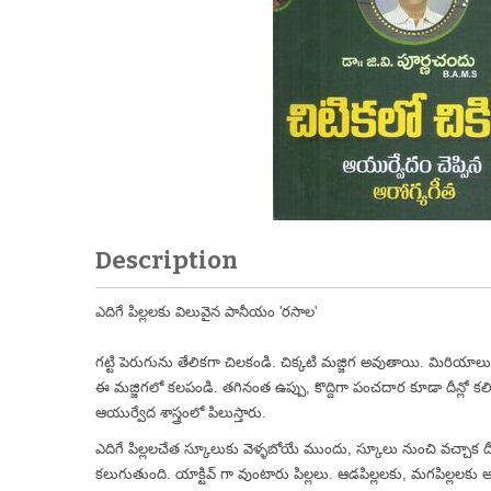
Description
ఎదిగే పిల్లలకు విలువైన పానీయం 'రసాల'
గట్టి పెరుగును తేలికగా చిలకండి. చిక్కటి మజ్జిగ అవుతాయి. మిరియాలు,
ఈ మజ్జిగలో కలపండి. తగినంత ఉప్పు, కొద్దిగా పంచదార కూడా దీన్లో కల
ఆయుర్వేద శాస్త్రంలో పిలుస్తారు.
ఎదిగే పిల్లలచేత స్కూలుకు వెళ్ళబోయే ముందు, స్కూలు నుంచి వచ్చాక దీన్న
కలుగుతుంది. యాక్టివ్ గా వుంటారు పిల్లలు. ఆడపిల్లలకు, మగపిల్లలకు 