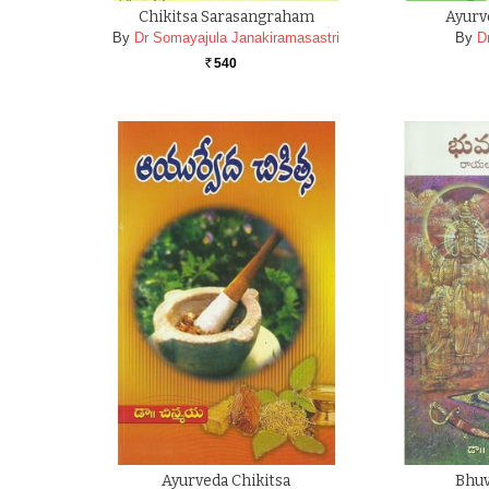
Chikitsa Sarasangraham
Ayurv
By
Dr Somayajula Janakiramasastri
By
D
540
Rs.
Ayurveda Chikitsa
Bhuv