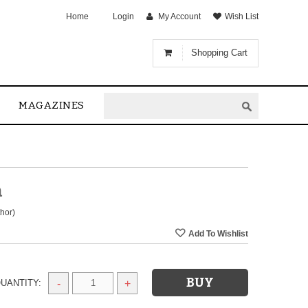
Home
Login
My Account
Wish List
Shopping Cart
MAGAZINES
a
hor)
UANTITY:
-
+