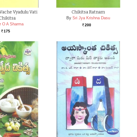
Vache Vyadulu Vati
Chikitsa Ratnam
Chikitsa
By
Sri Jya Krishna Dasu
r O A Sharma
200
Rs.
175
Rs.