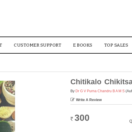
T
CUSTOMER SUPPORT
E BOOKS
TOP SALES
Chitikalo Chikits
By
Dr G V Purna Chandru B A M S
(Aut
Write A Review
300
Rs.
Q