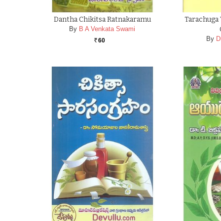
Dantha Chikitsa Ratnakaramu
Tarachuga 
By
B A Venkata Swami
By
D
60
Rs.