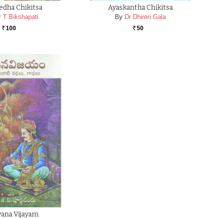
edha Chikitsa
Ayaskantha Chikitsa
r T Bikshapati
By
Dr Dhiren Gala
100
50
Rs.
Rs.
ana Vijayam