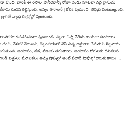
ా వుంది. వారికి ఈ రసాల' పానీయాన్నీ రోజూ రెండు పూటలా పెద్ద గ్లాసుడు
కాదు రుచిని కల్గిస్తుంది. అన్నం తినాలనే | కోరిక పుడుంది. తిన్నది వంటబట్టుంది.
గితే వ్యాధి కంట్రోల్లో వుంటుంది.
 చాలావరకూ ఉపశమనంగా వుంటుంది. నల్లగా చిన్న నేరేడు కాయలా ఉంటాయి
గా దంచి, నేతిలో వేయించి, బెల్లంపాకంలో వేసి చిన్న లడ్డూలా చేసుకుని తెల్లవారు
ి కలుగుతుంది. ఆయాసం, దడ, వణుకు తగ్గుతాయి. ఆయాసం రోగులకు దీనివలన
దగొండి విత్తులు మూలికలు అమ్మే షాపుల్లో అంటే పచారీ షాపుల్లో దొరుకుతాయి ...