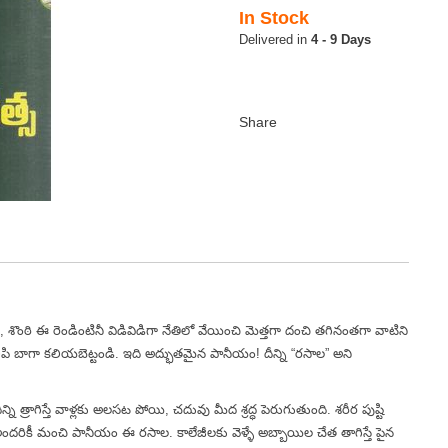
In Stock
4 - 9 Days
 శొంఠి ఈ రెండింటినీ విడివిడిగా నేతిలో వేయించి మెత్తగా దంచి తగినంతగా వాటిని
ిపి బాగా కలియబెట్టండి. ఇది అద్భుతమైన పానీయం! దీన్ని “రసాల” అని
ి త్రాగిస్తే వాళ్లకు అలసట పోయి, చదువు మీద శ్రద్ధ పెరుగుతుంది. శరీర పుష్టి
అందరికీ మంచి పానీయం ఈ రసాల. కాలేజీలకు వెళ్ళే అబ్బాయిల చేత తాగిస్తే పైన