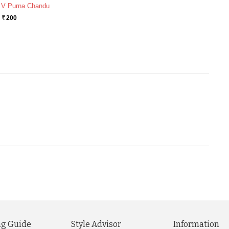
 V Purna Chandu
200
Rs.
g Guide
Style Advisor
Information