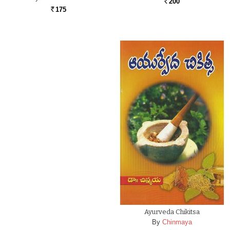
200
Rs.
175
Rs.
Ayurveda Chikitsa
By
Chinmaya