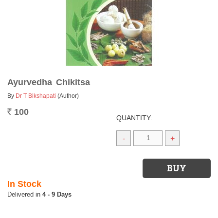
Ayurvedha Chikitsa
By
Dr T Bikshapati
(Author)
100
Rs.
QUANTITY:
-
+
In Stock
4 - 9 Days