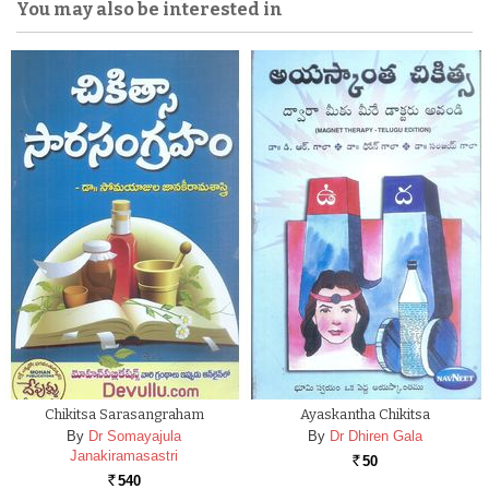
You may also be interested in
Chikitsa Sarasangraham
Ayaskantha Chikitsa
By
Dr Somayajula
By
Dr Dhiren Gala
Janakiramasastri
50
Rs.
540
Rs.