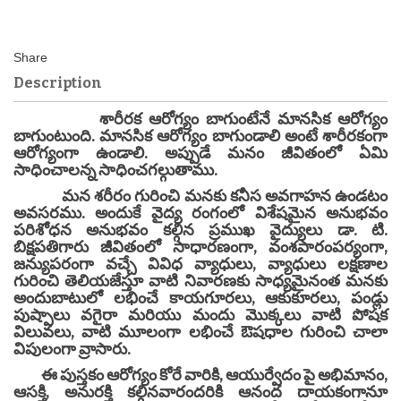
Description
శారీరక ఆరోగ్యం బాగుంటేనే మానసిక ఆరోగ్యం
బాగుంటుంది. మానసిక ఆరోగ్యం బాగుండాలి అంటే శారీరకంగా
ఆరోగ్యంగా ఉండాలి. అప్పుడే మనం జీవితంలో ఏమి
సాధించాలన్న సాధించగల్గుతాము.
మన శరీరం గురించి మనకు కనీస అవగాహన ఉండటం
అవసరము. అందుకే వైద్య రంగంలో విశేషమైన అనుభవం
పరిశోధన అనుభవం కల్గిన ప్రముఖ వైద్యులు డా. టి.
బిక్షపతిగారు జీవితంలో సాధారణంగా, వంశపారంపర్యంగా,
జన్యుపరంగా వచ్చే వివిధ వ్యాధులు, వ్యాధులు లక్షణాల
గురించి తెలియజేస్తూ వాటి నివారణకు సాధ్యమైనంత మనకు
అందుబాటులో లభించే కాయగూరలు, ఆకుకూరలు, పండ్లు
పుష్పాలు వగైరా మరియు మందు మొక్కలు వాటి పోషక
విలువలు, వాటి మూలంగా లభించే ఔషధాల గురించి చాలా
విపులంగా వ్రాసారు.
ఈ పుస్తకం ఆరోగ్యం కోరే వారికి, ఆయుర్వేదం పై అభిమానం,
ఆసక్తి, అనురక్తి కల్గినవారందరికి ఆనంద దాయకంగానూ