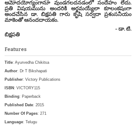
ఆమోదయోగ్యంగానూ వుండగలదనడంలో సందేహం లేదు.
ప్రతి విషయమును అందరికి అర్థమయ్యేలా కూలంకషంగా
అందచేసిన డా. బిక్షపతి గారు కృషి సర్వదా ప్రశంసనీయం
మాకెంతో ఆనందదాయకం.
- డా. టి.
బిక్షపతి
Features
Title
: Ayurvedha Chikitsa
Author
: Dr T Bikshapati
Publisher
: Victory Publications
ISBN
: VICTORY115
Binding
: Paperback
Published Date
: 2015
Number Of Pages
: 271
Language
: Telugu