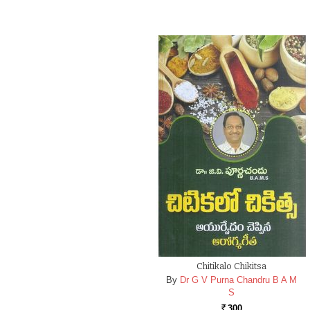
Chitikalo Chikitsa
By
Dr G V Purna Chandru B A M
S
300
Rs.