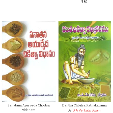
50
Rs.
Sanatana Ayurveda Chikitsa
Dantha Chikitsa Ratnakaramu
Vidanam
By
B A Venkata Swami